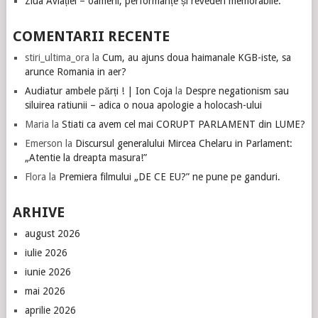
Ziua Aviației – oameni, performanțe și revederi memorabile.
COMENTARII RECENTE
stiri_ultima_ora
la
Cum, au ajuns doua haimanale KGB-iste, sa
arunce Romania in aer?
Audiatur ambele părți ! | Ion Coja
la
Despre negationism sau
siluirea ratiunii – adica o noua apologie a holocash-ului
Maria
la
Stiati ca avem cel mai CORUPT PARLAMENT din LUME?
Emerson
la
Discursul generalului Mircea Chelaru in Parlament:
„Atentie la dreapta masura!”
Flora
la
Premiera filmului „DE CE EU?” ne pune pe ganduri.
ARHIVE
august 2026
iulie 2026
iunie 2026
mai 2026
aprilie 2026