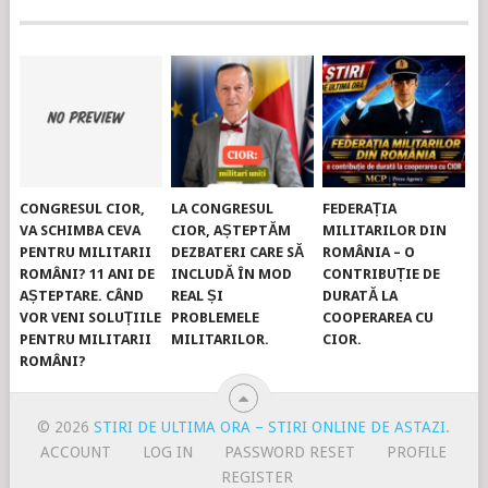
CONGRESUL CIOR,
LA CONGRESUL
FEDERAȚIA
VA SCHIMBA CEVA
CIOR, AȘTEPTĂM
MILITARILOR DIN
PENTRU MILITARII
DEZBATERI CARE SĂ
ROMÂNIA – O
ROMÂNI? 11 ANI DE
INCLUDĂ ÎN MOD
CONTRIBUȚIE DE
AȘTEPTARE. CÂND
REAL ȘI
DURATĂ LA
VOR VENI SOLUȚIILE
PROBLEMELE
COOPERAREA CU
PENTRU MILITARII
MILITARILOR.
CIOR.
ROMÂNI?
© 2026
STIRI DE ULTIMA ORA – STIRI ONLINE DE ASTAZI
.
ACCOUNT
LOG IN
PASSWORD RESET
PROFILE
REGISTER