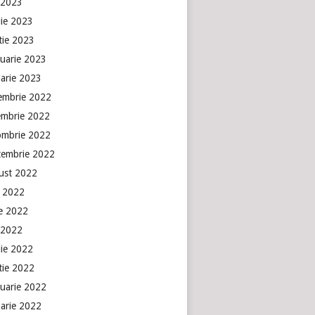
 2023
lie 2023
tie 2023
ruarie 2023
uarie 2023
embrie 2022
embrie 2022
ombrie 2022
tembrie 2022
ust 2022
e 2022
ie 2022
 2022
lie 2022
tie 2022
ruarie 2022
uarie 2022