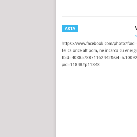
ARTA
s
https://www.facebook.com/photo?fbid
fel ca orice alt pom, ne încarcă cu ene
fbid=4088578871162442&set=a.100923
pid=11848#p11848