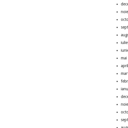
dec
noi
oct
sep
aug
iuli
iun
mai
apri
mar
feb
ian
dec
noi
oct
sep
aug