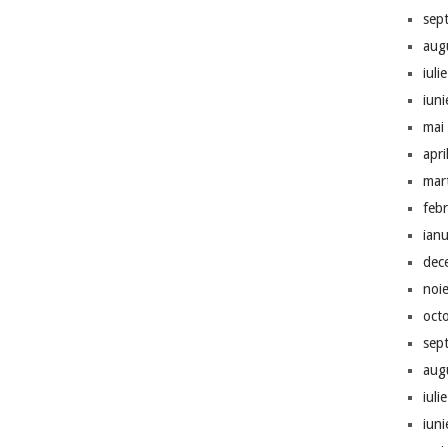
sep
aug
iuli
iun
mai
apri
mar
feb
ian
dec
noi
oct
sep
aug
iuli
iun