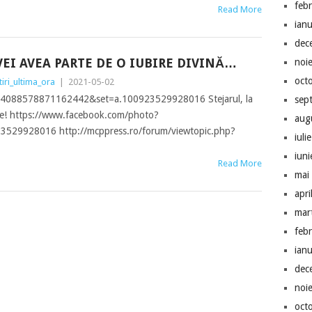
feb
Read More
ian
dec
VEI AVEA PARTE DE O IUBIRE DIVINĂ…
noi
oct
tiri_ultima_ora
|
2021-05-02
=4088578871162442&set=a.100923529928016 Stejarul, la
sep
rgie! https://www.facebook.com/photo?
aug
529928016 http://mcppress.ro/forum/viewtopic.php?
iuli
iun
Read More
mai
apri
mar
feb
ian
dec
noi
oct