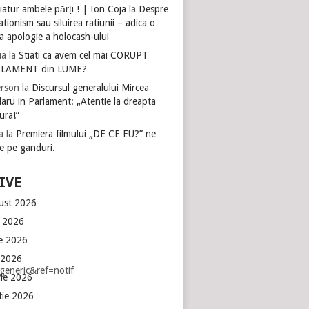
atur ambele părți ! | Ion Coja
la
Despre
tionism sau siluirea ratiunii – adica o
a apologie a holocash-ului
ia
la
Stiati ca avem cel mai CORUPT
LAMENT din LUME?
rson
la
Discursul generalului Mircea
aru in Parlament: „Atentie la dreapta
ura!”
a
la
Premiera filmului „DE CE EU?” ne
e pe ganduri.
IVE
ust 2026
e 2026
ie 2026
 2026
eneric&ref=notif
lie 2026
tie 2026