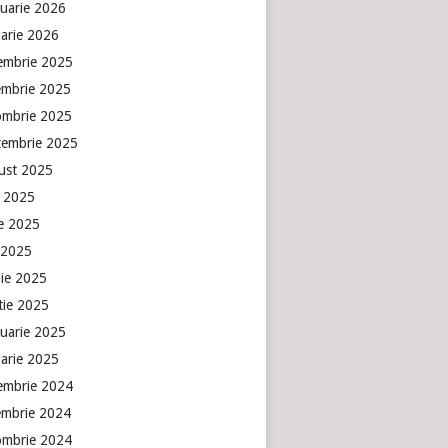
ruarie 2026
uarie 2026
embrie 2025
embrie 2025
ombrie 2025
tembrie 2025
ust 2025
e 2025
ie 2025
 2025
lie 2025
tie 2025
ruarie 2025
uarie 2025
embrie 2024
embrie 2024
ombrie 2024