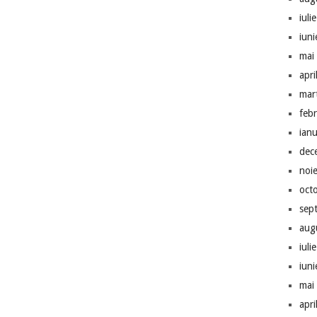
iuli
iun
mai
apri
mar
feb
ian
dec
noi
oct
sep
aug
iuli
iun
mai
apri