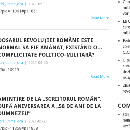
Con
tiri_ultima_ora
|
2021-05-31
mili
php?pid=11861#p11861
vor 
Read More
La 
care
mili
DOSARUL REVOLUȚIEI ROMÂNE ESTE
Fede
cont
NORMAL SĂ FIE AMÂNAT, EXISTÂND O…
CIO
COMPLICITATE POLITICO-MILITARĂ?
O pă
tiri_ultima_ora
|
2021-05-26
cont
p?id=10915
dezb
Read More
asu
Ziua
rev
AMINTIRE DE LA „SCRIITORUL ROMÂN”,
COM
DUPĂ ANIVERSAREA A „58 DE ANI DE LA
DUMNEZEU”
stir
hai
tiri_ultima_ora
|
2021-05-21
aer
php?pid=11858#p11858