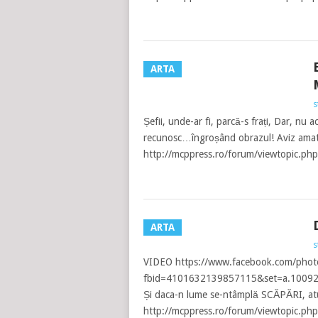
ARTA
s
Șefii, unde-ar fi, parcă-s frați, Dar, nu a
recunosc…îngroșând obrazul! Aviz amatori
http://mcppress.ro/forum/viewtopic.
ARTA
s
VIDEO https://www.facebook.com/phot
fbid=4101632139857115&set=a.100923
Și daca-n lume se-ntâmplă SCĂPĂRI, at
http://mcppress.ro/forum/viewtopic.