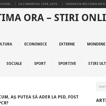
SCHIM...
LA CONGRESUL CIOR, AȘTE...
FEDERAȚIA MILITARILOR D..
TIMA ORA – STIRI ONL
ULTURA
ECONOMICE
EXTERNE
MONDENE
SOCIALE
SPORT
SPORTIVE
STIRI UL
CUM, AȘ PUTEA SĂ ADER LA PSD, FOST
ART
PCR?