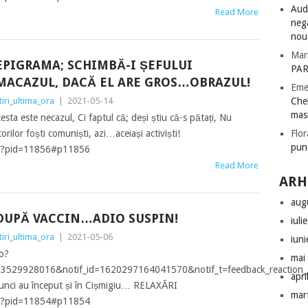
Audi
Read More
nega
nou
Mar
EPIGRAMA; SCHIMBĂ-I ȘEFULUI
PAR
MACAZUL, DACĂ EL ARE GROS…OBRAZUL!
Eme
tiri_ultima_ora
|
2021-05-14
Chel
mas
cesta este necazul, Ci faptul că; deși știu că-s pătați, Nu
lor foști comuniști, azi…aceiași activiști!
Flor
pun
php?pid=11856#p11856
Read More
ARH
aug
DUPĂ VACCIN…ADIO SUSPIN!
iuli
tiri_ultima_ora
|
2021-05-06
iun
o?
mai
529928016&notif_id=1620297164041570&notif_t=feedback_reaction_g
apri
unci au început și în Cișmigiu… RELAXĂRI
mar
php?pid=11854#p11854