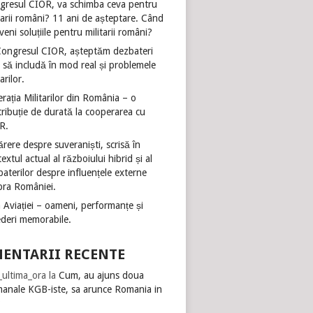
gresul CIOR, va schimba ceva pentru
tarii români? 11 ani de așteptare. Când
veni soluțiile pentru militarii români?
Congresul CIOR, așteptăm dezbateri
 să includă în mod real și problemele
tarilor.
rația Militarilor din România – o
ribuție de durată la cooperarea cu
R.
rere despre suveraniști, scrisă în
extul actual al războiului hibrid și al
aterilor despre influențele externe
pra României.
 Aviației – oameni, performanțe și
ederi memorabile.
ENTARII RECENTE
i_ultima_ora
la
Cum, au ajuns doua
manale KGB-iste, sa arunce Romania in
?