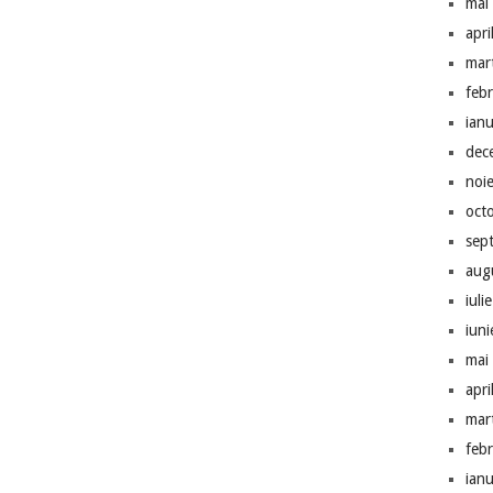
mai
apri
mar
feb
ian
dec
noi
oct
sep
aug
iuli
iun
mai
apri
mar
feb
ian