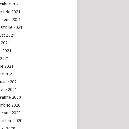
embrie 2021
embrie 2021
ombrie 2021
tembrie 2021
ust 2021
e 2021
ie 2021
 2021
lie 2021
tie 2021
ruarie 2021
uarie 2021
embrie 2020
embrie 2020
ombrie 2020
tembrie 2020
ust 2020