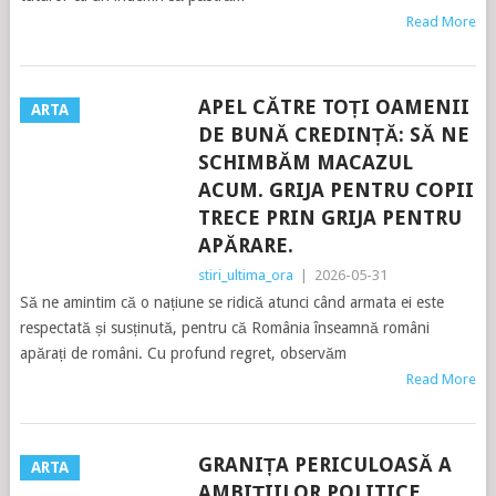
Read More
APEL CĂTRE TOȚI OAMENII
ARTA
DE BUNĂ CREDINȚĂ: SĂ NE
SCHIMBĂM MACAZUL
ACUM. GRIJA PENTRU COPII
TRECE PRIN GRIJA PENTRU
APĂRARE.
stiri_ultima_ora
|
2026-05-31
Să ne amintim că o națiune se ridică atunci când armata ei este
respectată și susținută, pentru că România înseamnă români
apărați de români. Cu profund regret, observăm
Read More
GRANIȚA PERICULOASĂ A
ARTA
AMBIȚIILOR POLITICE