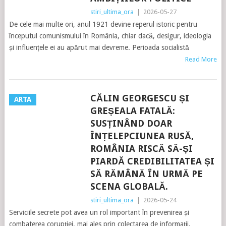
stiri_ultima_ora
|
2026-05-27
De cele mai multe ori, anul 1921 devine reperul istoric pentru
începutul comunismului în România, chiar dacă, desigur, ideologia
și influențele ei au apărut mai devreme. Perioada socialistă
Read More
CĂLIN GEORGESCU ȘI
ARTA
GREȘEALA FATALĂ:
SUSȚINÂND DOAR
ÎNȚELEPCIUNEA RUSĂ,
ROMÂNIA RISCĂ SĂ-ȘI
PIARDĂ CREDIBILITATEA ȘI
SĂ RĂMÂNĂ ÎN URMĂ PE
SCENA GLOBALĂ.
stiri_ultima_ora
|
2026-05-24
Serviciile secrete pot avea un rol important în prevenirea și
combaterea corupției, mai ales prin colectarea de informații,