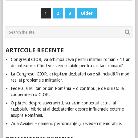
PAGINAȚIE
1
2
3
Older
ARTICOLE
ARTICOLE RECENTE
Congresul CIOR, va schimba ceva pentru militarii români? 11 ani
de așteptare. Când vor veni soluțiile pentru militarii români?
La Congresul CIOR, așteptăm dezbateri care să includă în mod
real și problemele militarilor.
Federația Militarilor din România – o contribuție de durată la
cooperarea cu CIOR.
O părere despre suveraniști, scrisă în contextul actual al
războiului hibrid și al dezbaterilor despre influențele externe
asupra României.
Ziua Aviației – oameni, performanțe și revederi memorabile.