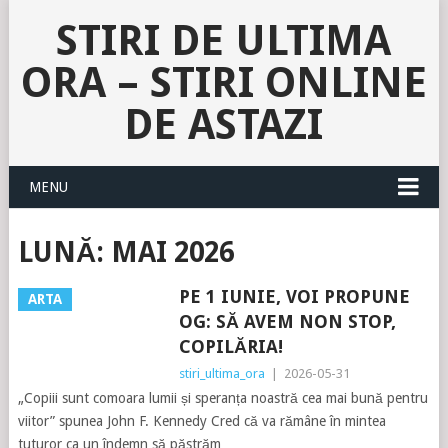
STIRI DE ULTIMA
ORA – STIRI ONLINE
DE ASTAZI
MENU
LUNĂ:
MAI 2026
PE 1 IUNIE, VOI PROPUNE
ARTA
OG: SĂ AVEM NON STOP,
COPILĂRIA!
stiri_ultima_ora
|
2026-05-31
„Copiii sunt comoara lumii și speranța noastră cea mai bună pentru
viitor” spunea John F. Kennedy Cred că va rămâne în mintea
tuturor ca un îndemn să păstrăm