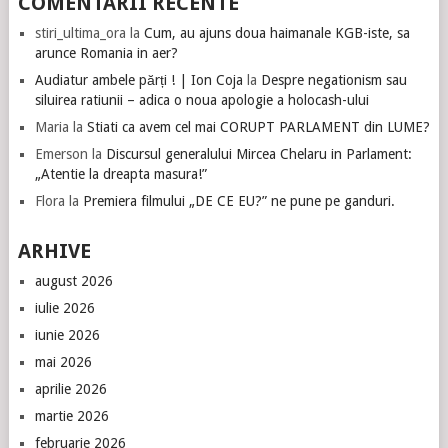
COMENTARII RECENTE
stiri_ultima_ora
la
Cum, au ajuns doua haimanale KGB-iste, sa
arunce Romania in aer?
Audiatur ambele părți ! | Ion Coja
la
Despre negationism sau
siluirea ratiunii – adica o noua apologie a holocash-ului
Maria
la
Stiati ca avem cel mai CORUPT PARLAMENT din LUME?
Emerson
la
Discursul generalului Mircea Chelaru in Parlament:
„Atentie la dreapta masura!”
Flora
la
Premiera filmului „DE CE EU?” ne pune pe ganduri.
ARHIVE
august 2026
iulie 2026
iunie 2026
mai 2026
aprilie 2026
martie 2026
februarie 2026