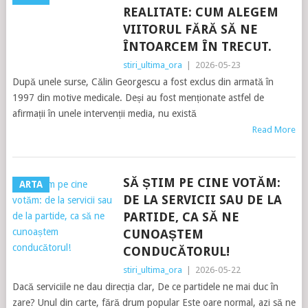
REALITATE: CUM ALEGEM
VIITORUL FĂRĂ SĂ NE
ÎNTOARCEM ÎN TRECUT.
stiri_ultima_ora
|
2026-05-23
După unele surse, Călin Georgescu a fost exclus din armată în
1997 din motive medicale. Deși au fost menționate astfel de
afirmații în unele intervenții media, nu există
Read More
SĂ ȘTIM PE CINE VOTĂM:
ARTA
DE LA SERVICII SAU DE LA
PARTIDE, CA SĂ NE
CUNOAȘTEM
CONDUCĂTORUL!
stiri_ultima_ora
|
2026-05-22
Dacă serviciile ne dau direcția clar, De ce partidele ne mai duc în
zare? Unul din carte, fără drum popular Este oare normal, azi să ne