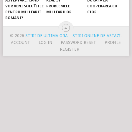
AȘTEPTARE. CÂND
REAL ȘI
DURATĂ LA
VOR VENI SOLUȚIILE
PROBLEMELE
COOPERAREA CU
PENTRU MILITARII
MILITARILOR.
CIOR.
ROMÂNI?
© 2026
STIRI DE ULTIMA ORA – STIRI ONLINE DE ASTAZI
.
ACCOUNT
LOG IN
PASSWORD RESET
PROFILE
REGISTER