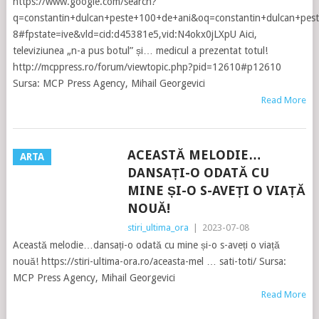
https://www.google.com/search?
q=constantin+dulcan+peste+100+de+ani&oq=constantin+dulcan+pes
8#fpstate=ive&vld=cid:d45381e5,vid:N4okx0jLXpU Aici,
televiziunea „n-a pus botul” și… medicul a prezentat totul!
http://mcppress.ro/forum/viewtopic.php?pid=12610#p12610
Sursa: MCP Press Agency, Mihail Georgevici
Read More
ACEASTĂ MELODIE…
ARTA
DANSAȚI-O ODATĂ CU
MINE ȘI-O S-AVEȚI O VIAȚĂ
NOUĂ!
stiri_ultima_ora
|
2023-07-08
Această melodie…dansați-o odată cu mine și-o s-aveți o viață
nouă! https://stiri-ultima-ora.ro/aceasta-mel … sati-toti/ Sursa:
MCP Press Agency, Mihail Georgevici
Read More