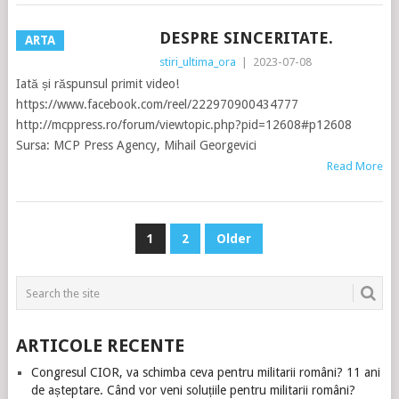
DESPRE SINCERITATE.
ARTA
stiri_ultima_ora
|
2023-07-08
Iată și răspunsul primit video!
https://www.facebook.com/reel/222970900434777
http://mcppress.ro/forum/viewtopic.php?pid=12608#p12608
Sursa: MCP Press Agency, Mihail Georgevici
Read More
PAGINAȚIE
1
2
Older
ARTICOLE
ARTICOLE RECENTE
Congresul CIOR, va schimba ceva pentru militarii români? 11 ani
de așteptare. Când vor veni soluțiile pentru militarii români?