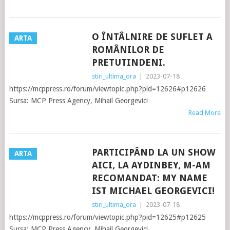
O ÎNTÂLNIRE DE SUFLET A
ARTA
ROMÂNILOR DE
PRETUTINDENI.
stiri_ultima_ora
|
2023-07-18
https://mcppress.ro/forum/viewtopic.php?pid=12626#p12626
Sursa: MCP Press Agency, Mihail Georgevici
Read More
PARTICIPÂND LA UN SHOW
ARTA
AICI, LA AYDINBEY, M-AM
RECOMANDAT: MY NAME
IST MICHAEL GEORGEVICI!
stiri_ultima_ora
|
2023-07-18
https://mcppress.ro/forum/viewtopic.php?pid=12625#p12625
Sursa: MCP Press Agency, Mihail Georgevici