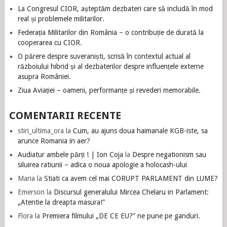
La Congresul CIOR, așteptăm dezbateri care să includă în mod
real și problemele militarilor.
Federația Militarilor din România – o contribuție de durată la
cooperarea cu CIOR.
O părere despre suveraniști, scrisă în contextul actual al
războiului hibrid și al dezbaterilor despre influențele externe
asupra României.
Ziua Aviației – oameni, performanțe și revederi memorabile.
COMENTARII RECENTE
stiri_ultima_ora
la
Cum, au ajuns doua haimanale KGB-iste, sa
arunce Romania in aer?
Audiatur ambele părți ! | Ion Coja
la
Despre negationism sau
siluirea ratiunii – adica o noua apologie a holocash-ului
Maria
la
Stiati ca avem cel mai CORUPT PARLAMENT din LUME?
Emerson
la
Discursul generalului Mircea Chelaru in Parlament:
„Atentie la dreapta masura!”
Flora
la
Premiera filmului „DE CE EU?” ne pune pe ganduri.