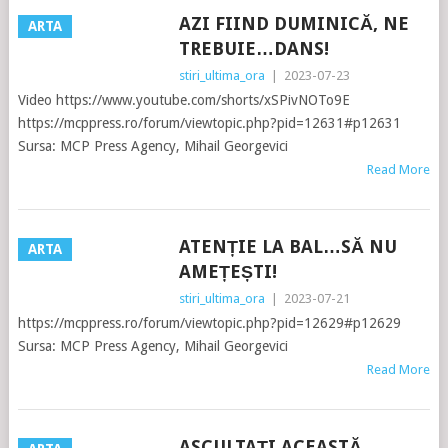
AZI FIIND DUMINICĂ, NE
ARTA
TREBUIE…DANS!
stiri_ultima_ora
|
2023-07-23
Video https://www.youtube.com/shorts/xSPivNOTo9E
https://mcppress.ro/forum/viewtopic.php?pid=12631#p12631
Sursa: MCP Press Agency, Mihail Georgevici
Read More
ATENȚIE LA BAL…SĂ NU
ARTA
AMEȚEȘTI!
stiri_ultima_ora
|
2023-07-21
https://mcppress.ro/forum/viewtopic.php?pid=12629#p12629
Sursa: MCP Press Agency, Mihail Georgevici
Read More
ASCULTAȚI ACEASTĂ