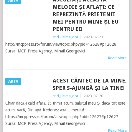
ARTA
MELODIE ȘI AFLAȚI: CE
REPREZINTĂ PRIETENII
MEI PENTRU MINE ȘI EU
PENTRU EI!
stiri_ultima_ora
|
2023-07-21
http://mcppress.ro/forum/viewtopic.php?pid=12628#p12628
Sursa: MCP Press Agency, Mihail Georgevici
Read More
ACEST CÂNTEC DE LA MINE,
ARTA
SPER S-AJUNGĂ ȘI LA TINE!
stiri_ultima_ora
|
2023-07-20
Chiar dacă-i cald afară, Îți trimit acum, salutul meu Și dacă tot este
acum, vară, Din apă fredonez așa… mereu!
https://mcppress.ro/forum/viewtopic.php?pid=12627#p12627
Sursa: MCP Press Agency, Mihail Georgevici
Read More