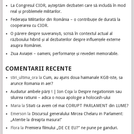
La Congresul CIOR, așteptăm dezbateri care să includă în mod
real și problemele militarilor.
Federația Militarilor din România – o contribuție de durată la
cooperarea cu CIOR.
O părere despre suveraniști, scrisă în contextul actual al
războiului hibrid și al dezbaterilor despre influențele externe
asupra României.
Ziua Aviației – oameni, performanțe și revederi memorabile.
COMENTARII RECENTE
stiri_ultima_ora
la
Cum, au ajuns doua haimanale KGB-iste, sa
arunce Romania in aer?
Audiatur ambele părți ! | Ion Coja
la
Despre negationism sau
siluirea ratiunii – adica o noua apologie a holocash-ului
Maria
la
Stiati ca avem cel mai CORUPT PARLAMENT din LUME?
Emerson
la
Discursul generalului Mircea Chelaru in Parlament:
„Atentie la dreapta masura!”
Flora
la
Premiera filmului „DE CE EU?” ne pune pe ganduri.