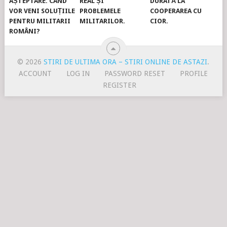
AȘTEPTARE. CÂND
REAL ȘI
DURATĂ LA
VOR VENI SOLUȚIILE
PROBLEMELE
COOPERAREA CU
PENTRU MILITARII
MILITARILOR.
CIOR.
ROMÂNI?
© 2026
STIRI DE ULTIMA ORA – STIRI ONLINE DE ASTAZI
.
ACCOUNT
LOG IN
PASSWORD RESET
PROFILE
REGISTER