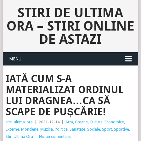
STIRI DE ULTIMA
ORA – STIRI ONLINE
DE ASTAZI
MENU
IATĂ CUM S-A
MATERIALIZAT ORDINUL
LUI DRAGNEA…CA SĂ
SCAPE DE PUȘCĂRIE!
stiri_ultima_ora
|
2021-12-14
|
Arta
,
Creatie
,
Cultura
,
Economice
,
Externe
,
Mondene
,
Muzica
,
Politice
,
Sanatate
,
Sociale
,
Sport
,
Sportive
,
Stiri Ultima Ora
|
Niciun comentariu