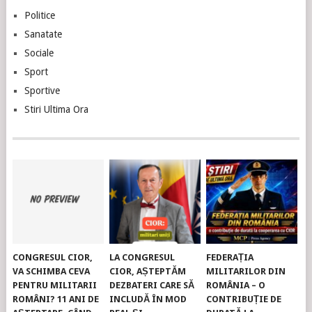
Politice
Sanatate
Sociale
Sport
Sportive
Stiri Ultima Ora
CONGRESUL CIOR,
LA CONGRESUL
FEDERAȚIA
VA SCHIMBA CEVA
CIOR, AȘTEPTĂM
MILITARILOR DIN
PENTRU MILITARII
DEZBATERI CARE SĂ
ROMÂNIA – O
ROMÂNI? 11 ANI DE
INCLUDĂ ÎN MOD
CONTRIBUȚIE DE