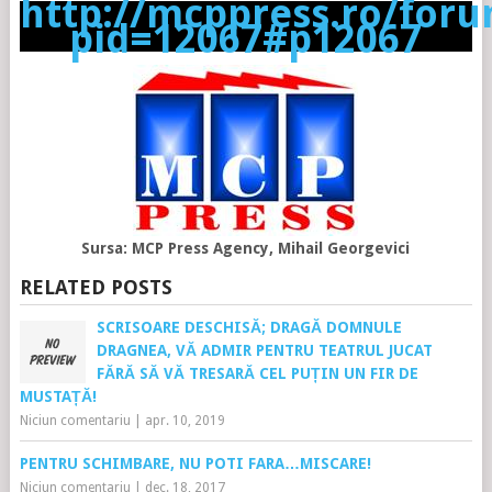
http://mcppress.ro/for
pid=12067#p12067
Sursa: MCP Press Agency, Mihail Georgevici
RELATED POSTS
SCRISOARE DESCHISĂ; DRAGĂ DOMNULE
DRAGNEA, VĂ ADMIR PENTRU TEATRUL JUCAT
FĂRĂ SĂ VĂ TRESARĂ CEL PUȚIN UN FIR DE
MUSTAȚĂ!
Niciun comentariu
|
apr. 10, 2019
PENTRU SCHIMBARE, NU POTI FARA…MISCARE!
Niciun comentariu
|
dec. 18, 2017