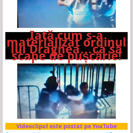
Iată cum s-a
materializat ordinul
lui Dragnea…ca să
scape de pușcărie!
Videoclipul este postat pe YouTube