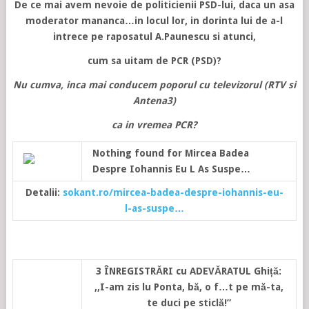
De ce mai avem nevoie de politicienii PSD-lui, daca un asa
moderator mananca…in locul lor, in dorinta lui de a-l
intrece pe raposatul A.Paunescu si atunci,
cum sa uitam de PCR (PSD)?
Nu cumva, inca mai conducem poporul cu televizorul (RTV si
Antena3)
ca in vremea PCR?
Nothing found for Mircea Badea
Despre Iohannis Eu L As Suspe…
Detalii:
sokant.ro/mircea-badea-despre-iohannis-eu-
l-as-suspe…
3 ÎNREGISTRĂRI cu ADEVĂRATUL Ghiță:
,,I-am zis lu Ponta, bă, o f…t pe mă-ta,
te duci pe sticlă!”