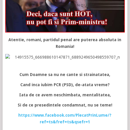
Atentie, romani, partidul penal are puterea absoluta in
Romania!
Cum Doamne sa nu ne cante si strainatatea,
Cand inca iubim PCR (PSD), de-atata vreme?
Iata de ce avem neschimbata, mentalitatea,
Si de ce presedintele condamnat, nu se teme!
https://www.facebook.com/PlecatPrinLume/?
ref=ts&fref=ts&qsefr=1