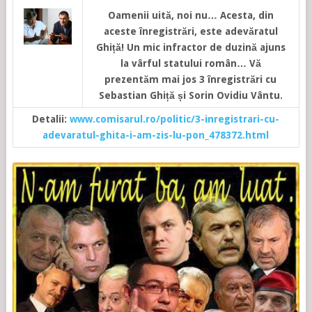
Oamenii uită, noi nu… Acesta, din
aceste înregistrări, este adevăratul
Ghiță! Un mic infractor de duzină ajuns
la vârful statului român… Vă
prezentăm mai jos 3 înregistrări cu
Sebastian Ghiță și Sorin Ovidiu Vântu.
Detalii:
www.comisarul.ro/politic/3-inregistrari-cu-
adevaratul-ghita-i-am-zis-lu-pon_478372.html