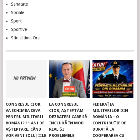
Sanatate
Sociale
Sport
Sportive
Stiri Ultima Ora
CONGRESUL CIOR,
LA CONGRESUL
FEDERAȚIA
VA SCHIMBA CEVA
CIOR, AȘTEPTĂM
MILITARILOR DIN
PENTRU MILITARII
DEZBATERI CARE SĂ
ROMÂNIA – O
ROMÂNI? 11 ANI DE
INCLUDĂ ÎN MOD
CONTRIBUȚIE DE
AȘTEPTARE. CÂND
REAL ȘI
DURATĂ LA
VOR VENI SOLUȚIILE
PROBLEMELE
COOPERAREA CU