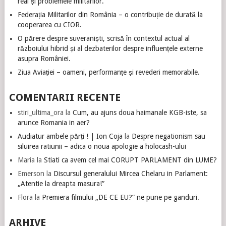
real și problemele militarilor.
Federația Militarilor din România – o contribuție de durată la
cooperarea cu CIOR.
O părere despre suveraniști, scrisă în contextul actual al
războiului hibrid și al dezbaterilor despre influențele externe
asupra României.
Ziua Aviației – oameni, performanțe și revederi memorabile.
COMENTARII RECENTE
stiri_ultima_ora
la
Cum, au ajuns doua haimanale KGB-iste, sa
arunce Romania in aer?
Audiatur ambele părți ! | Ion Coja
la
Despre negationism sau
siluirea ratiunii – adica o noua apologie a holocash-ului
Maria
la
Stiati ca avem cel mai CORUPT PARLAMENT din LUME?
Emerson
la
Discursul generalului Mircea Chelaru in Parlament:
„Atentie la dreapta masura!”
Flora
la
Premiera filmului „DE CE EU?” ne pune pe ganduri.
ARHIVE