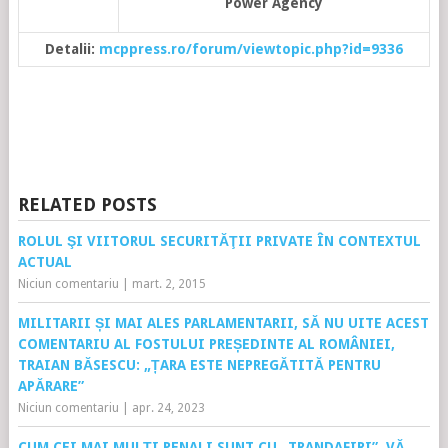
Power Agency
Detalii:
mcppress.ro/forum/viewtopic.php?id=9336
RELATED POSTS
ROLUL ŞI VIITORUL SECURITĂŢII PRIVATE ÎN CONTEXTUL
ACTUAL
Niciun comentariu
|
mart. 2, 2015
MILITARII ȘI MAI ALES PARLAMENTARII, SĂ NU UITE ACEST
COMENTARIU AL FOSTULUI PREȘEDINTE AL ROMÂNIEI,
TRAIAN BĂSESCU: „ȚARA ESTE NEPREGĂTITĂ PENTRU
APĂRARE”
Niciun comentariu
|
apr. 24, 2023
CUM CEI MAI MULŢI PENALI SUNT CU „TRANDAFIRI”, VĂ