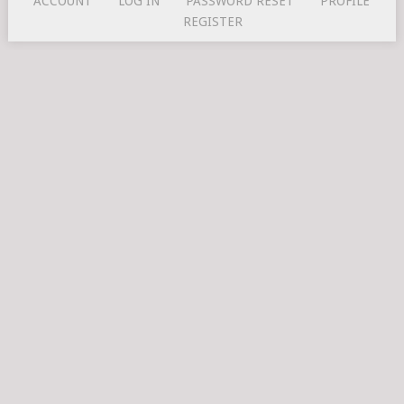
ACCOUNT
LOG IN
PASSWORD RESET
PROFILE
REGISTER