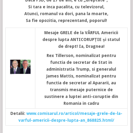
Daca PSD, de 27 de ani, e cu „dreptate”,
Si tara e inca pacalita, cu televizorul,
Atunci, romanul va dori, pana la moarte,
Sa fie opozitia, reprezentand, poporul!
Mesaje GRELE de la VÂRFUL Americii
despre lupta ANTICORUPȚIE și statul
de drept! Ia, Dragnea!
Rex Tillerson, nominalizat pentru
functia de secretar de Stat in
administratia Trump, si generalul
James Mattis, nominalizat pentru
functia de secretar al Apararii, au
transmis mesaje puternice de
sustinere a luptei anti-coruptie din
Romania in cadru
Detalii:
www.comisarul.ro/articol/mesaje-grele-de-la-
varful-americii-despre-lupta-an_868825.html/