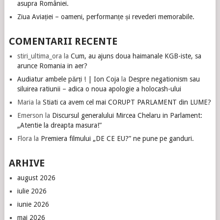
asupra României.
Ziua Aviației – oameni, performanțe și revederi memorabile.
COMENTARII RECENTE
stiri_ultima_ora
la
Cum, au ajuns doua haimanale KGB-iste, sa
arunce Romania in aer?
Audiatur ambele părți ! | Ion Coja
la
Despre negationism sau
siluirea ratiunii – adica o noua apologie a holocash-ului
Maria
la
Stiati ca avem cel mai CORUPT PARLAMENT din LUME?
Emerson
la
Discursul generalului Mircea Chelaru in Parlament:
„Atentie la dreapta masura!”
Flora
la
Premiera filmului „DE CE EU?” ne pune pe ganduri.
ARHIVE
august 2026
iulie 2026
iunie 2026
mai 2026