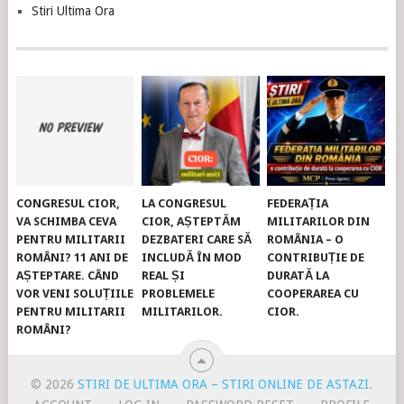
Stiri Ultima Ora
CONGRESUL CIOR,
LA CONGRESUL
FEDERAȚIA
VA SCHIMBA CEVA
CIOR, AȘTEPTĂM
MILITARILOR DIN
PENTRU MILITARII
DEZBATERI CARE SĂ
ROMÂNIA – O
ROMÂNI? 11 ANI DE
INCLUDĂ ÎN MOD
CONTRIBUȚIE DE
AȘTEPTARE. CÂND
REAL ȘI
DURATĂ LA
VOR VENI SOLUȚIILE
PROBLEMELE
COOPERAREA CU
PENTRU MILITARII
MILITARILOR.
CIOR.
ROMÂNI?
© 2026
STIRI DE ULTIMA ORA – STIRI ONLINE DE ASTAZI
.