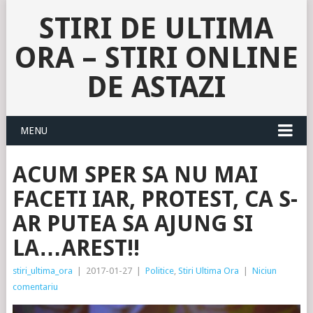
STIRI DE ULTIMA
ORA – STIRI ONLINE
DE ASTAZI
MENU
ACUM SPER SA NU MAI
FACETI IAR, PROTEST, CA S-
AR PUTEA SA AJUNG SI
LA…AREST!!
stiri_ultima_ora
|
2017-01-27
|
Politice
,
Stiri Ultima Ora
|
Niciun
comentariu