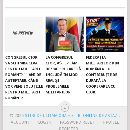
CONGRESUL CIOR,
LA CONGRESUL
FEDERAȚIA
VA SCHIMBA CEVA
CIOR, AȘTEPTĂM
MILITARILOR DIN
PENTRU MILITARII
DEZBATERI CARE SĂ
ROMÂNIA – O
ROMÂNI? 11 ANI DE
INCLUDĂ ÎN MOD
CONTRIBUȚIE DE
AȘTEPTARE. CÂND
REAL ȘI
DURATĂ LA
VOR VENI SOLUȚIILE
PROBLEMELE
COOPERAREA CU
PENTRU MILITARII
MILITARILOR.
CIOR.
ROMÂNI?
© 2026
STIRI DE ULTIMA ORA – STIRI ONLINE DE ASTAZI
.
ACCOUNT
LOG IN
PASSWORD RESET
PROFILE
REGISTER