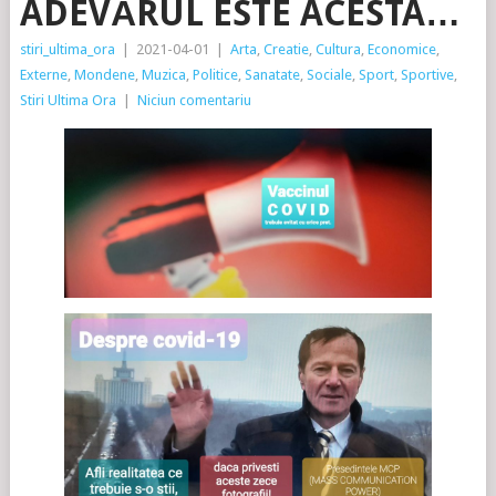
ADEVĂRUL ESTE ACESTA…
stiri_ultima_ora
|
2021-04-01
|
Arta
,
Creatie
,
Cultura
,
Economice
,
Externe
,
Mondene
,
Muzica
,
Politice
,
Sanatate
,
Sociale
,
Sport
,
Sportive
,
Stiri Ultima Ora
|
Niciun comentariu