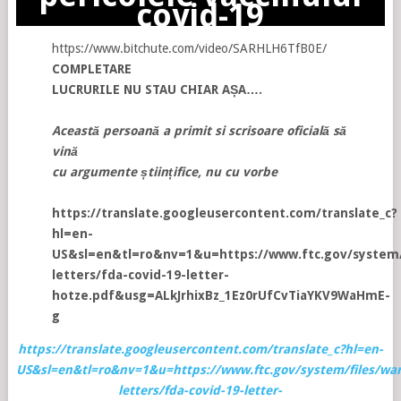
covid-19
https://www.bitchute.com/video/SARHLH6TfB0E/
COMPLETARE
LUCRURILE NU STAU CHIAR AȘA….
Această persoană a primit si scrisoare oficială să
vină
cu argumente științifice, nu cu vorbe
https://translate.googleusercontent.com/translate_c?
hl=en-
US&sl=en&tl=ro&nv=1&u=https://www.ftc.gov/system/
letters/fda-covid-19-letter-
hotze.pdf&usg=ALkJrhixBz_1Ez0rUfCvTiaYKV9WaHmE-
g
https://translate.googleusercontent.com/translate_c?hl=en-
US&sl=en&tl=ro&nv=1&u=https://www.ftc.gov/system/files/war
letters/fda-covid-19-letter-