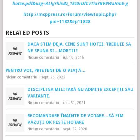
hotze.pdf&usg=ALkJrhixBz_1Ez0rUfCvTiaYKV9WaHmE-g
http://mcppress.ro/forum/viewtopic.php?
pid=11828#p11828
RELATED POSTS
DACA STIM DEJA, CINE SUNT HOTII, TREBUIE SA
NE SPUNA SI…MORTII?
Niciun comentariu
|
iul. 16, 2016
PENTRU VOI, PRIETENI DE O VIAȚĂ…
Niciun comentariu
|
sept. 25, 2022
DISCIPLINA MILITARĂ NU ADMITE EXCEPŢII SAU
VARIANTE.
Niciun comentariu
|
oct. 31, 2021
RECOMANDARE ÎNAINTE DE VOTARE…SĂ FIM
VĂZUȚI OK PESTE HOTARE
Niciun comentariu
|
sept. 22, 2020