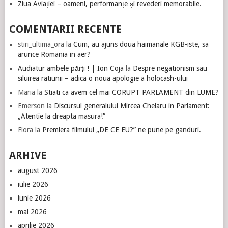
Ziua Aviației – oameni, performanțe și revederi memorabile.
COMENTARII RECENTE
stiri_ultima_ora
la
Cum, au ajuns doua haimanale KGB-iste, sa
arunce Romania in aer?
Audiatur ambele părți ! | Ion Coja
la
Despre negationism sau
siluirea ratiunii – adica o noua apologie a holocash-ului
Maria
la
Stiati ca avem cel mai CORUPT PARLAMENT din LUME?
Emerson
la
Discursul generalului Mircea Chelaru in Parlament:
„Atentie la dreapta masura!”
Flora
la
Premiera filmului „DE CE EU?” ne pune pe ganduri.
ARHIVE
august 2026
iulie 2026
iunie 2026
mai 2026
aprilie 2026