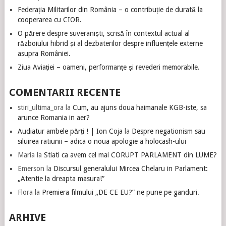
Federația Militarilor din România – o contribuție de durată la
cooperarea cu CIOR.
O părere despre suveraniști, scrisă în contextul actual al
războiului hibrid și al dezbaterilor despre influențele externe
asupra României.
Ziua Aviației – oameni, performanțe și revederi memorabile.
COMENTARII RECENTE
stiri_ultima_ora
la
Cum, au ajuns doua haimanale KGB-iste, sa
arunce Romania in aer?
Audiatur ambele părți ! | Ion Coja
la
Despre negationism sau
siluirea ratiunii – adica o noua apologie a holocash-ului
Maria
la
Stiati ca avem cel mai CORUPT PARLAMENT din LUME?
Emerson
la
Discursul generalului Mircea Chelaru in Parlament:
„Atentie la dreapta masura!”
Flora
la
Premiera filmului „DE CE EU?” ne pune pe ganduri.
ARHIVE