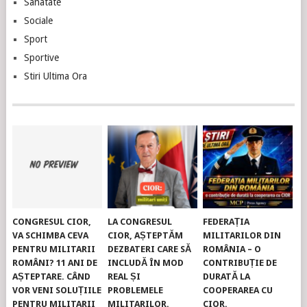
Sanatate
Sociale
Sport
Sportive
Stiri Ultima Ora
CONGRESUL CIOR,
LA CONGRESUL
FEDERAȚIA
VA SCHIMBA CEVA
CIOR, AȘTEPTĂM
MILITARILOR DIN
PENTRU MILITARII
DEZBATERI CARE SĂ
ROMÂNIA – O
ROMÂNI? 11 ANI DE
INCLUDĂ ÎN MOD
CONTRIBUȚIE DE
AȘTEPTARE. CÂND
REAL ȘI
DURATĂ LA
VOR VENI SOLUȚIILE
PROBLEMELE
COOPERAREA CU
PENTRU MILITARII
MILITARILOR.
CIOR.