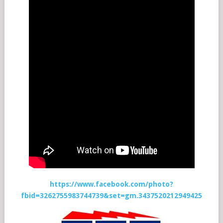
https://www.facebook.com/photo?
fbid=3262755983744739&set=gm.3437520212949425