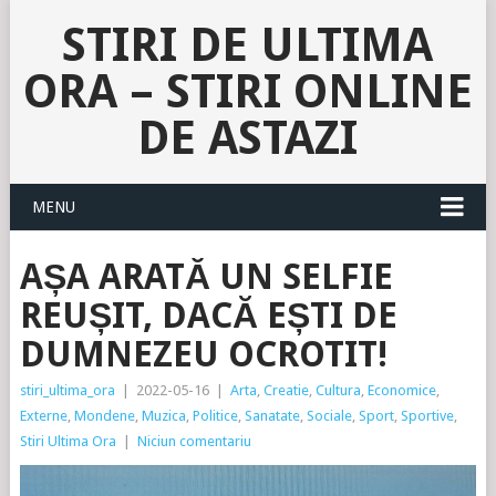
STIRI DE ULTIMA
ORA – STIRI ONLINE
DE ASTAZI
MENU
AȘA ARATĂ UN SELFIE
REUȘIT, DACĂ EȘTI DE
DUMNEZEU OCROTIT!
stiri_ultima_ora
|
2022-05-16
|
Arta
,
Creatie
,
Cultura
,
Economice
,
Externe
,
Mondene
,
Muzica
,
Politice
,
Sanatate
,
Sociale
,
Sport
,
Sportive
,
Stiri Ultima Ora
|
Niciun comentariu