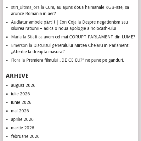
stiri_ultima_ora
la
Cum, au ajuns doua haimanale KGB-iste, sa
arunce Romania in aer?
Audiatur ambele părți ! | Ion Coja
la
Despre negationism sau
siluirea ratiunii – adica o noua apologie a holocash-ului
Maria
la
Stiati ca avem cel mai CORUPT PARLAMENT din LUME?
Emerson
la
Discursul generalului Mircea Chelaru in Parlament:
„Atentie la dreapta masura!”
Flora
la
Premiera filmului „DE CE EU?” ne pune pe ganduri.
ARHIVE
august 2026
iulie 2026
iunie 2026
mai 2026
aprilie 2026
martie 2026
februarie 2026