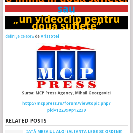
sau
„un videoclip pentru
două suflete”
definiţie celebră
de
Aristotel
Sursa: MCP Press Agency, Mihail Georgevici
http://mcppress.ro/forum/viewtopic.php?
pid=12239#p12239
RELATED POSTS
IATĂ MESAJUL ALO! (ALIANȚA LEGE ȘI ORDINE)