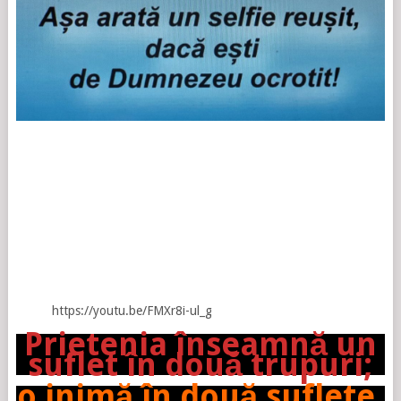
https://youtu.be/FMXr8i-ul_g
Prietenia înseamnă un
suflet în două trupuri;
o inimă în două suflete.