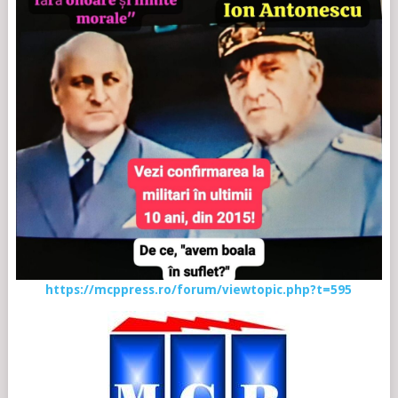
https://mcppress.ro/forum/viewtopic.php?t=595