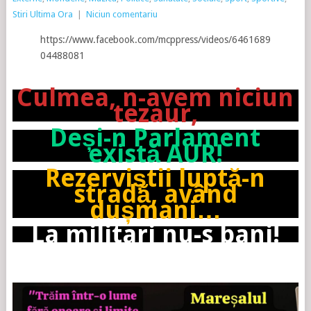
Stiri Ultima Ora
|
Niciun comentariu
https://www.facebook.com/mcppress/videos/6461689
04488081
Culmea, n-avem niciun
tezaur,
Deși-n Parlament
există AUR!
Rezerviștii luptă-n
stradă, având
dușmani…
La militari nu-s bani!