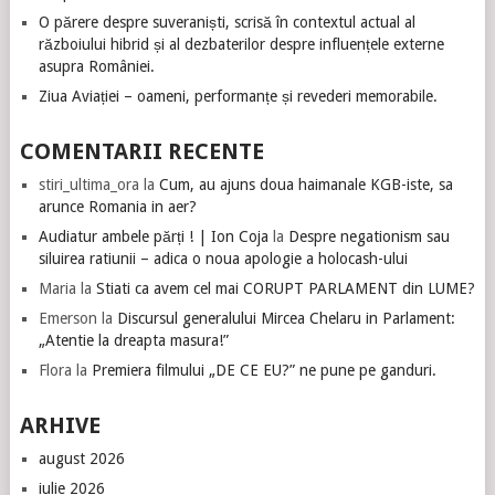
O părere despre suveraniști, scrisă în contextul actual al
războiului hibrid și al dezbaterilor despre influențele externe
asupra României.
Ziua Aviației – oameni, performanțe și revederi memorabile.
COMENTARII RECENTE
stiri_ultima_ora
la
Cum, au ajuns doua haimanale KGB-iste, sa
arunce Romania in aer?
Audiatur ambele părți ! | Ion Coja
la
Despre negationism sau
siluirea ratiunii – adica o noua apologie a holocash-ului
Maria
la
Stiati ca avem cel mai CORUPT PARLAMENT din LUME?
Emerson
la
Discursul generalului Mircea Chelaru in Parlament:
„Atentie la dreapta masura!”
Flora
la
Premiera filmului „DE CE EU?” ne pune pe ganduri.
ARHIVE
august 2026
iulie 2026