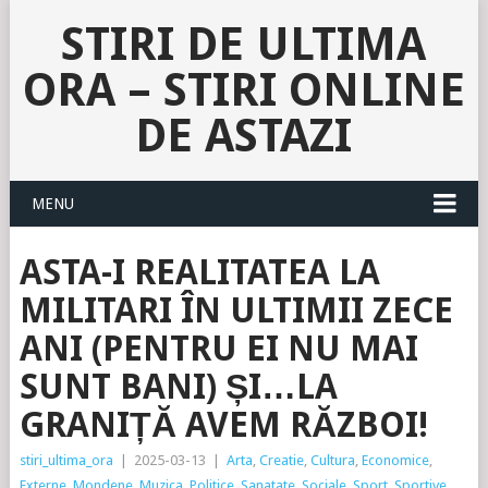
STIRI DE ULTIMA
ORA – STIRI ONLINE
DE ASTAZI
MENU
ASTA-I REALITATEA LA
MILITARI ÎN ULTIMII ZECE
ANI (PENTRU EI NU MAI
SUNT BANI) ȘI…LA
GRANIȚĂ AVEM RĂZBOI!
stiri_ultima_ora
|
2025-03-13
|
Arta
,
Creatie
,
Cultura
,
Economice
,
Externe
,
Mondene
,
Muzica
,
Politice
,
Sanatate
,
Sociale
,
Sport
,
Sportive
,