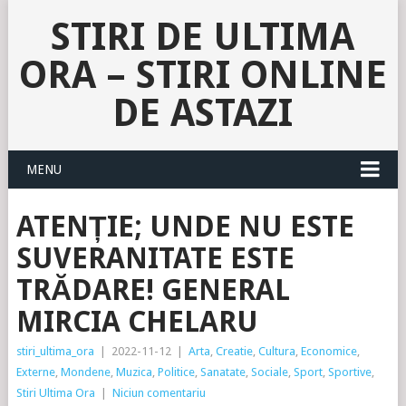
STIRI DE ULTIMA
ORA – STIRI ONLINE
DE ASTAZI
MENU
ATENȚIE; UNDE NU ESTE
SUVERANITATE ESTE
TRĂDARE! GENERAL
MIRCIA CHELARU
stiri_ultima_ora
|
2022-11-12
|
Arta
,
Creatie
,
Cultura
,
Economice
,
Externe
,
Mondene
,
Muzica
,
Politice
,
Sanatate
,
Sociale
,
Sport
,
Sportive
,
Stiri Ultima Ora
|
Niciun comentariu