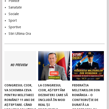
Politice
Sanatate
Sociale
Sport
Sportive
Stiri Ultima Ora
CONGRESUL CIOR,
LA CONGRESUL
FEDERAȚIA
VA SCHIMBA CEVA
CIOR, AȘTEPTĂM
MILITARILOR DIN
PENTRU MILITARII
DEZBATERI CARE SĂ
ROMÂNIA – O
ROMÂNI? 11 ANI DE
INCLUDĂ ÎN MOD
CONTRIBUȚIE DE
AȘTEPTARE. CÂND
REAL ȘI
DURATĂ LA