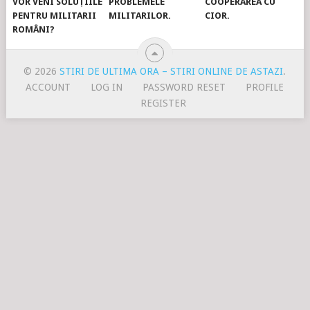
VOR VENI SOLUȚIILE
PROBLEMELE
COOPERAREA CU
PENTRU MILITARII
MILITARILOR.
CIOR.
ROMÂNI?
© 2026
STIRI DE ULTIMA ORA – STIRI ONLINE DE ASTAZI
.
ACCOUNT
LOG IN
PASSWORD RESET
PROFILE
REGISTER