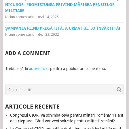
NICUȘOR- PROMISIUNEA PRIVIND MĂRIREA PENSIILOR
MILITARE.
Niciun comentariu
|
mai 14, 2025
ȘAMPANIA FIIND PREGĂTITĂ, A URMAT ȘI…O ÎNVÂRTITĂ!
Niciun comentariu
|
dec. 22, 2022
ADD A COMMENT
Trebuie să fii
autentificat
pentru a publica un comentariu.
ARTICOLE RECENTE
Congresul CIOR, va schimba ceva pentru militarii români? 11 ani
de așteptare. Când vor veni soluțiile pentru militarii români?
La Congresul CIOR, așteptăm dezbateri care să includă în mod