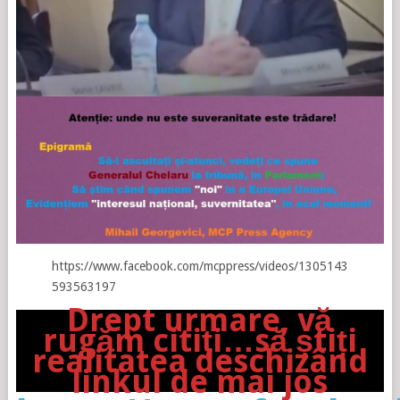
https://www.facebook.com/mcppress/videos/1305143
593563197
Drept urmare, vă
rugăm citiți…să știți
realitatea deschizând
linkul de mai jos