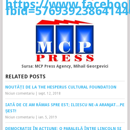
https://www.faceboo
fbid=57693923864144
Sursa: MCP Press Agency, Mihail Georgevici
RELATED POSTS
NOUTĂȚI DE LA THE HESPERUS CULTURAL FOUNDATION
Niciun comentariu
|
sept. 12, 2018
IATĂ DE CE AM RĂMAS SPRE EST; ILIESCU NE-A ARANJAT…PE
ȘEST!
Niciun comentariu
|
ian. 5, 2019
DEMOCRAȚIE ÎN ACȚIUNE: O PARALELĂ ÎNTRE LINCOLN ȘI