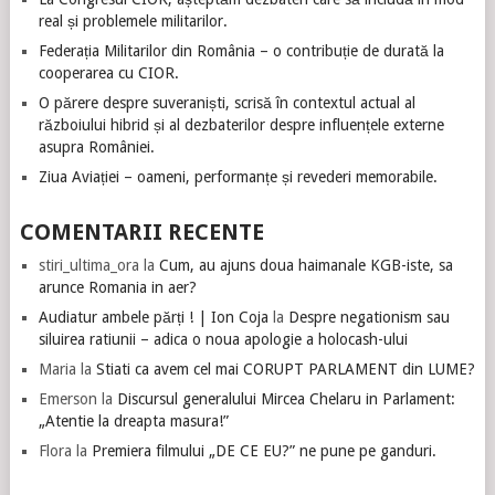
real și problemele militarilor.
Federația Militarilor din România – o contribuție de durată la
cooperarea cu CIOR.
O părere despre suveraniști, scrisă în contextul actual al
războiului hibrid și al dezbaterilor despre influențele externe
asupra României.
Ziua Aviației – oameni, performanțe și revederi memorabile.
COMENTARII RECENTE
stiri_ultima_ora
la
Cum, au ajuns doua haimanale KGB-iste, sa
arunce Romania in aer?
Audiatur ambele părți ! | Ion Coja
la
Despre negationism sau
siluirea ratiunii – adica o noua apologie a holocash-ului
Maria
la
Stiati ca avem cel mai CORUPT PARLAMENT din LUME?
Emerson
la
Discursul generalului Mircea Chelaru in Parlament:
„Atentie la dreapta masura!”
Flora
la
Premiera filmului „DE CE EU?” ne pune pe ganduri.