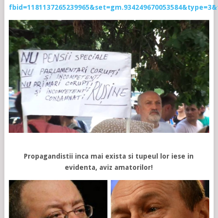
fbid=1181137265239965&set=gm.934249670053584&type=3&
Propagandistii inca mai exista si tupeul lor iese in
evidenta, aviz amatorilor!