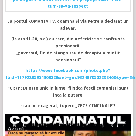
cum-sa-va-respect
La postul ROMANIA TV, doamna Silvia Petre a declarat un
adevar,
(la ora 11.20, a.c.) cu care, din nefericire se confrunta
pensionarii:
„guvernul, fie de stanga sau de dreapta a mintit
pensionarii”
https://www.facebook.com/photo.php?
fbid=1179228595430832&set=gm.932487050229846&type=3&
PCR (PSD) este unic in lume, fiindca fostii comunisti sunt
inca la putere
si au un exagerat, tupeu: „ZECE CINCINALE”!