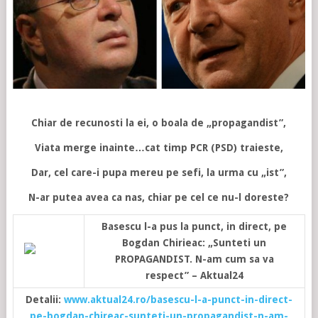
Chiar de recunosti la ei, o boala de „propagandist”,
Viata merge inainte…cat timp PCR (PSD) traieste,
Dar, cel care-i pupa mereu pe sefi, la urma cu „ist”,
N-ar putea avea ca nas, chiar pe cel ce nu-l doreste?
Basescu l-a pus la punct, in direct, pe
Bogdan Chirieac: „Sunteti un
PROPAGANDIST. N-am cum sa va
respect” – Aktual24
Detalii:
www.aktual24.ro/basescu-l-a-punct-in-direct-
pe-bogdan-chireac-sunteti-un-propagandist-n-am-