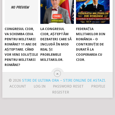
CONGRESUL CIOR,
LA CONGRESUL
FEDERAȚIA
VA SCHIMBA CEVA
CIOR, AȘTEPTĂM
MILITARILOR DIN
PENTRU MILITARII
DEZBATERI CARE SĂ
ROMÂNIA – O
ROMÂNI? 11 ANI DE
INCLUDĂ ÎN MOD
CONTRIBUȚIE DE
AȘTEPTARE. CÂND
REAL ȘI
DURATĂ LA
VOR VENI SOLUȚIILE
PROBLEMELE
COOPERAREA CU
PENTRU MILITARII
MILITARILOR.
CIOR.
ROMÂNI?
© 2026
STIRI DE ULTIMA ORA – STIRI ONLINE DE ASTAZI
.
ACCOUNT
LOG IN
PASSWORD RESET
PROFILE
REGISTER