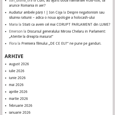
stiri_ultima_ora
la
Cum, au ajuns doua haimanale KGB-iste, sa
arunce Romania in aer?
Audiatur ambele părți ! | Ion Coja
la
Despre negationism sau
siluirea ratiunii – adica o noua apologie a holocash-ului
Maria
la
Stiati ca avem cel mai CORUPT PARLAMENT din LUME?
Emerson
la
Discursul generalului Mircea Chelaru in Parlament:
„Atentie la dreapta masura!”
Flora
la
Premiera filmului „DE CE EU?” ne pune pe ganduri.
ARHIVE
august 2026
iulie 2026
iunie 2026
mai 2026
aprilie 2026
martie 2026
februarie 2026
ianuarie 2026