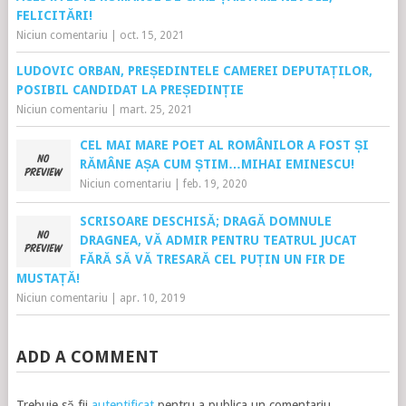
FELICITĂRI!
Niciun comentariu
|
oct. 15, 2021
LUDOVIC ORBAN, PREȘEDINTELE CAMEREI DEPUTAȚILOR,
POSIBIL CANDIDAT LA PREȘEDINȚIE
Niciun comentariu
|
mart. 25, 2021
CEL MAI MARE POET AL ROMÂNILOR A FOST ȘI
RĂMÂNE AȘA CUM ȘTIM…MIHAI EMINESCU!
Niciun comentariu
|
feb. 19, 2020
SCRISOARE DESCHISĂ; DRAGĂ DOMNULE
DRAGNEA, VĂ ADMIR PENTRU TEATRUL JUCAT
FĂRĂ SĂ VĂ TRESARĂ CEL PUȚIN UN FIR DE
MUSTAȚĂ!
Niciun comentariu
|
apr. 10, 2019
ADD A COMMENT
Trebuie să fii
autentificat
pentru a publica un comentariu.