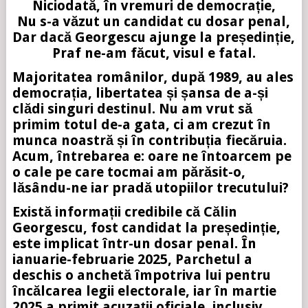
Niciodată, în vremuri de democrație,
Nu s-a văzut un candidat cu dosar penal,
Dar dacă Georgescu ajunge la președinție,
Praf ne-am făcut, visul e fatal.
Majoritatea românilor, după 1989, au ales
democrația, libertatea și șansa de a-și
clădi singuri destinul. Nu am vrut să
primim totul de-a gata, ci am crezut în
munca noastră și în contribuția fiecăruia.
Acum, întrebarea e: oare ne întoarcem pe
o cale pe care tocmai am părăsit-o,
lăsându-ne iar pradă utopiilor trecutului?
Există informații credibile că Călin
Georgescu, fost candidat la președinție,
este implicat într-un dosar penal. În
ianuarie-februarie 2025, Parchetul a
deschis o anchetă împotriva lui pentru
încălcarea legii electorale, iar în martie
2025 a primit acuzații oficiale, inclusiv