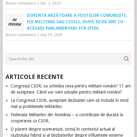
Niciun comentariu
|
dec. 3, 2024
DORINȚA ARZĂTOARE A FOȘTILOR COMUNIȘTI,
FIE MILITARI SAU CIVILI, DUPĂ 30 DE ANI CU
ACEIAȘI PARLAMENTARI PCR (PSD)
Niciun comentariu
|
mai 19, 2020
ARTICOLE RECENTE
Congresul CIOR, va schimba ceva pentru militarii români? 11 ani
de așteptare. Când vor veni soluțiile pentru militarii români?
La Congresul CIOR, așteptăm dezbateri care să includă în mod
real și problemele militarilor.
Federația Militarilor din România – o contribuție de durată la
cooperarea cu CIOR.
O părere despre suveraniști, scrisă în contextul actual al
războiului hibrid și al dezbaterilor despre influențele externe