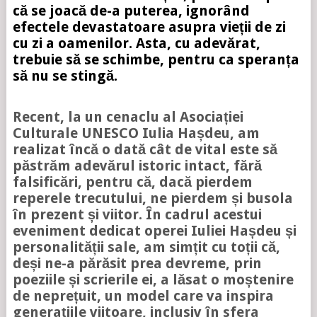
că se joacă de-a puterea, ignorând
efectele devastatoare asupra vieții de zi
cu zi a oamenilor. Asta, cu adevărat,
trebuie să se schimbe, pentru ca speranța
să nu se stingă.
Recent, la un cenaclu al Asociației
Culturale UNESCO Iulia Hașdeu, am
realizat încă o dată cât de vital este să
păstrăm adevărul istoric intact, fără
falsificări, pentru că, dacă pierdem
reperele trecutului, ne pierdem și busola
în prezent și viitor. În cadrul acestui
eveniment dedicat operei Iuliei Hașdeu și
personalității sale, am simțit cu toții că,
deși ne-a părăsit prea devreme, prin
poeziile și scrierile ei, a lăsat o moștenire
de neprețuit, un model care va inspira
generațiile viitoare, inclusiv în sfera