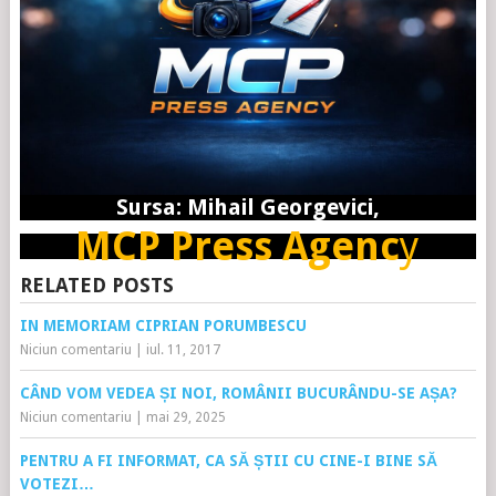
Sursa: Mihail Georgevici,
MCP Press Agenc
y
RELATED POSTS
IN MEMORIAM CIPRIAN PORUMBESCU
Niciun comentariu
|
iul. 11, 2017
CÂND VOM VEDEA ȘI NOI, ROMÂNII BUCURÂNDU-SE AȘA?
Niciun comentariu
|
mai 29, 2025
PENTRU A FI INFORMAT, CA SĂ ȘTII CU CINE-I BINE SĂ
VOTEZI…