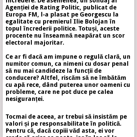
încredere. De asemenea, un sondaj al
Agenției de Rating Politic, publicat de
Europa FM, l-a plasat pe Georgescu la
egalitate cu premierul Ilie Bolojan în
topul încrederii politice. Totuși, aceste
procente nu înseamnă neapărat un scor
electoral majoritar.
Ce ar fi dacă am impune o regulă clară, un
numitor comun, ca nimeni cu dosar penal
să nu mai candideze la funcții de
conducere? Altfel, riscăm să ne îmbătăm
cu apă rece, dând puterea unor oameni cu
probleme, care ne pot duce pe calea
nesiguranței.
Tocmai de aceea, ar trebui să insistăm pe
valori și pe responsabilitate în politică.
Pentru că, dacă copiii văd asta, ei vor