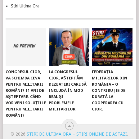
Stiri Ultima Ora
CONGRESUL CIOR,
LA CONGRESUL
FEDERAȚIA
VA SCHIMBA CEVA
CIOR, AȘTEPTĂM
MILITARILOR DIN
PENTRU MILITARII
DEZBATERI CARE SĂ
ROMÂNIA – O
ROMÂNI? 11 ANI DE
INCLUDĂ ÎN MOD
CONTRIBUȚIE DE
AȘTEPTARE. CÂND
REAL ȘI
DURATĂ LA
VOR VENI SOLUȚIILE
PROBLEMELE
COOPERAREA CU
PENTRU MILITARII
MILITARILOR.
CIOR.
ROMÂNI?
© 2026
STIRI DE ULTIMA ORA – STIRI ONLINE DE ASTAZI
.