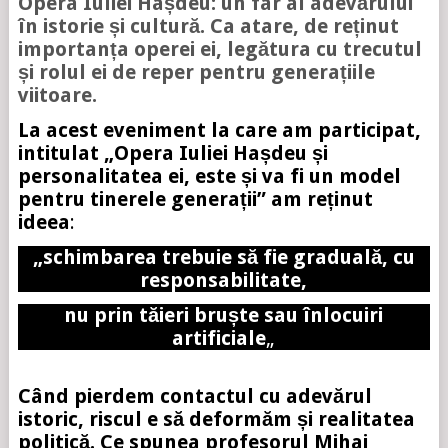
Opera Iuliei Hașdeu: un far al adevărului
în istorie și cultură. Ca atare, de reținut
importanța operei ei, legătura cu trecutul
și rolul ei de reper pentru generațiile
viitoare.
La acest eveniment la care am participat,
intitulat „Opera Iuliei Hașdeu și
personalitatea ei, este și va fi un model
pentru tinerele generații” am reținut
ideea
:
„schimbarea trebuie să fie graduală, cu
responsabilitate,
nu prin tăieri bruște sau înlocuiri
artificiale
„
Când pierdem contactul cu adevărul
istoric, riscul e să deformăm și realitatea
politică. Ce spunea profesorul Mihai