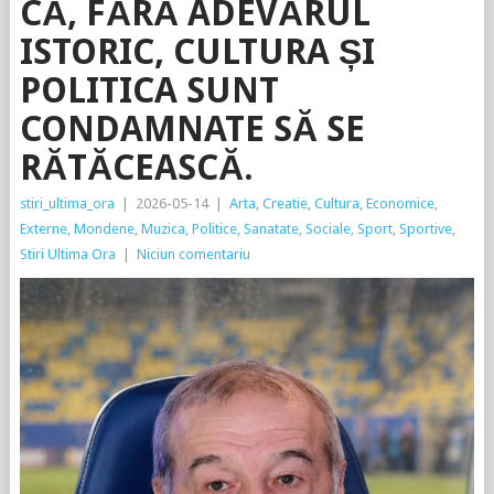
CĂ, FĂRĂ ADEVĂRUL
ISTORIC, CULTURA ȘI
POLITICA SUNT
CONDAMNATE SĂ SE
RĂTĂCEASCĂ.
stiri_ultima_ora
|
2026-05-14
|
Arta
,
Creatie
,
Cultura
,
Economice
,
Externe
,
Mondene
,
Muzica
,
Politice
,
Sanatate
,
Sociale
,
Sport
,
Sportive
,
Stiri Ultima Ora
|
Niciun comentariu