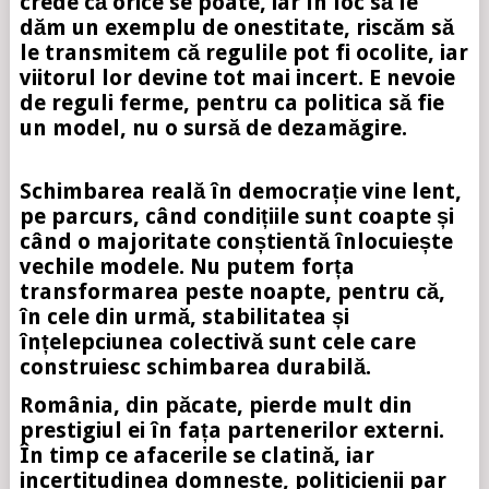
crede că orice se poate, iar în loc să le
dăm un exemplu de onestitate, riscăm să
le transmitem că regulile pot fi ocolite, iar
viitorul lor devine tot mai incert. E nevoie
de reguli ferme, pentru ca politica să fie
un model, nu o sursă de dezamăgire.
Schimbarea reală în democrație vine lent,
pe parcurs, când condițiile sunt coapte și
când o majoritate conștientă înlocuiește
vechile modele. Nu putem forța
transformarea peste noapte, pentru că,
în cele din urmă, stabilitatea și
înțelepciunea colectivă sunt cele care
construiesc schimbarea durabilă.
România, din păcate, pierde mult din
prestigiul ei în fața partenerilor externi.
În timp ce afacerile se clatină, iar
incertitudinea domnește, politicienii par