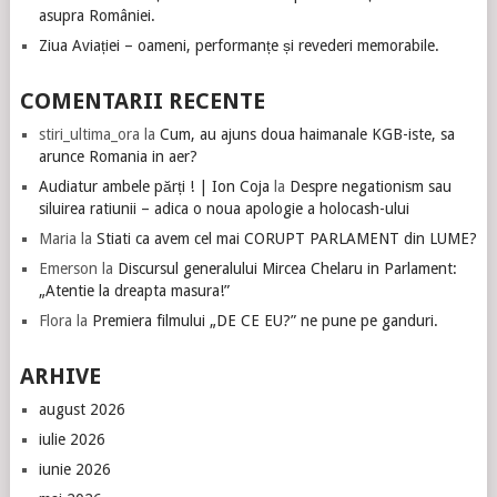
asupra României.
Ziua Aviației – oameni, performanțe și revederi memorabile.
COMENTARII RECENTE
stiri_ultima_ora
la
Cum, au ajuns doua haimanale KGB-iste, sa
arunce Romania in aer?
Audiatur ambele părți ! | Ion Coja
la
Despre negationism sau
siluirea ratiunii – adica o noua apologie a holocash-ului
Maria
la
Stiati ca avem cel mai CORUPT PARLAMENT din LUME?
Emerson
la
Discursul generalului Mircea Chelaru in Parlament:
„Atentie la dreapta masura!”
Flora
la
Premiera filmului „DE CE EU?” ne pune pe ganduri.
ARHIVE
august 2026
iulie 2026
iunie 2026