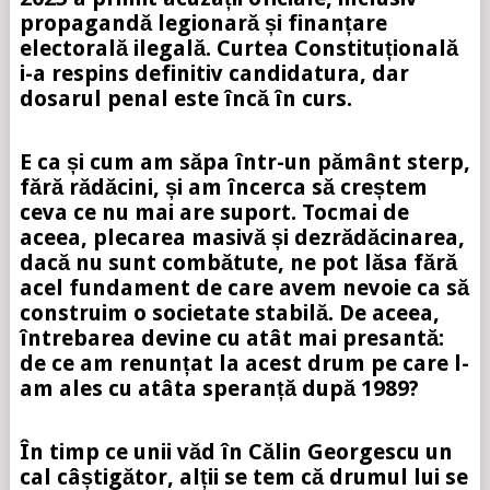
propagandă legionară și finanțare
electorală ilegală. Curtea Constituțională
i-a respins definitiv candidatura, dar
dosarul penal este încă în curs.
E ca și cum am săpa într-un pământ sterp,
fără rădăcini, și am încerca să creștem
ceva ce nu mai are suport. Tocmai de
aceea, plecarea masivă și dezrădăcinarea,
dacă nu sunt combătute, ne pot lăsa fără
acel fundament de care avem nevoie ca să
construim o societate stabilă. De aceea,
întrebarea devine cu atât mai presantă:
de ce am renunțat la acest drum pe care l-
am ales cu atâta speranță după 1989?
În timp ce unii văd în Călin Georgescu un
cal câștigător, alții se tem că drumul lui se