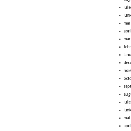
iuli
iun
mai
apri
mar
feb
ian
dec
noi
oct
sep
aug
iuli
iun
mai
apri