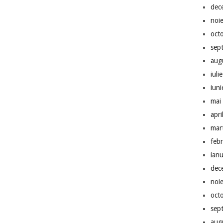
dec
noi
oct
sep
aug
iuli
iun
mai
apri
mar
feb
ian
dec
noi
oct
sep
aug