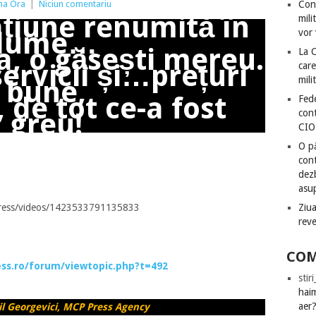
ima Ora
|
Niciun comentariu
Con
ațiune renumită în
mili
lume…
vor 
, o găsești mereu.
La 
ervicii și…prețuri
care
mili
bune,
, de tot ce-a fost
Fede
greu!
cont
CIO
O pă
cont
dezb
asu
ress/videos/1423533791135833
Ziua
rev
COM
ss.ro/forum/viewtopic.php?t=492
stir
hai
aer
il Georgevici, MCP Press Agency