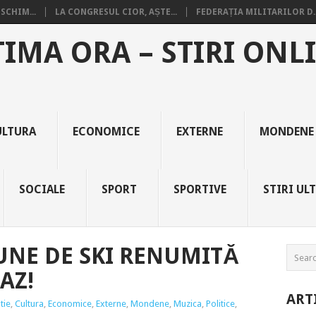
SCHIM...
LA CONGRESUL CIOR, AȘTE...
FEDERAȚIA MILITARILOR D..
TIMA ORA – STIRI ONL
ULTURA
ECONOMICE
EXTERNE
MONDENE
SOCIALE
SPORT
SPORTIVE
STIRI UL
IUNE DE SKI RENUMITĂ
AZ!
ART
tie
,
Cultura
,
Economice
,
Externe
,
Mondene
,
Muzica
,
Politice
,