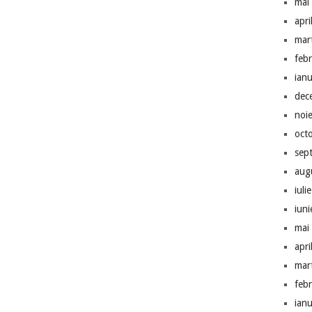
mai
apri
mar
feb
ian
dec
noi
oct
sep
aug
iuli
iun
mai
apri
mar
feb
ian