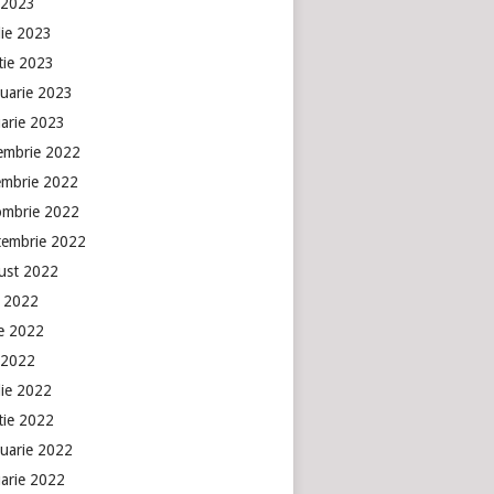
 2023
lie 2023
tie 2023
ruarie 2023
uarie 2023
embrie 2022
embrie 2022
ombrie 2022
tembrie 2022
ust 2022
e 2022
ie 2022
 2022
lie 2022
tie 2022
ruarie 2022
uarie 2022