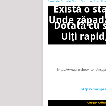
Sanatate
,
Sociale
,
Sport
,
Sportive
,
Stiri Ult
Există o st
Unde zăpada
Dotată cu s
Uiți rapid
https://www.facebook.com/mcpp
https://mcppre
Sursa: Miha