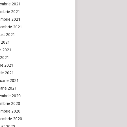
embrie 2021
embrie 2021
ombrie 2021
tembrie 2021
ust 2021
e 2021
ie 2021
 2021
lie 2021
tie 2021
ruarie 2021
uarie 2021
embrie 2020
embrie 2020
ombrie 2020
tembrie 2020
ust 2020