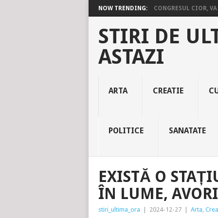
NOW TRENDING:
CONGRESUL CIOR, VA 
STIRI DE UL
ASTAZI
ARTA
CREATIE
C
POLITICE
SANATATE
EXISTĂ O STAȚ
ÎN LUME, AVORI
stiri_ultima_ora
|
2024-12-27
|
Arta
,
Crea