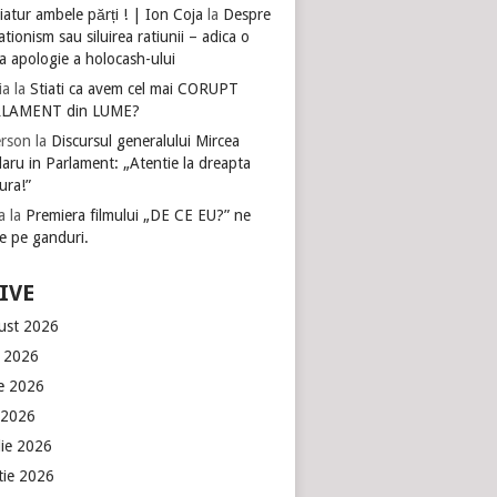
atur ambele părți ! | Ion Coja
la
Despre
tionism sau siluirea ratiunii – adica o
a apologie a holocash-ului
ia
la
Stiati ca avem cel mai CORUPT
LAMENT din LUME?
rson
la
Discursul generalului Mircea
aru in Parlament: „Atentie la dreapta
ura!”
a
la
Premiera filmului „DE CE EU?” ne
e pe ganduri.
IVE
ust 2026
e 2026
ie 2026
 2026
lie 2026
tie 2026