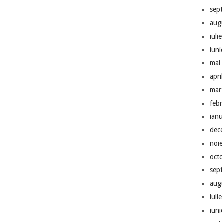
sep
aug
iuli
iun
mai
apri
mar
feb
ian
dec
noi
oct
sep
aug
iuli
iun