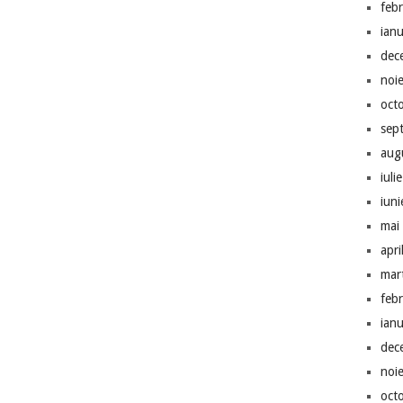
feb
ian
dec
noi
oct
sep
aug
iuli
iun
mai
apri
mar
feb
ian
dec
noi
oct