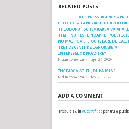
RELATED POSTS
MCP PRESS AGENCY APRE
PREDICȚIA GENERALULUI AVIATOR
THEODORU „SCHIMBAREA VA APĂRE
TIMP, NU PESTE NOAPTE, POLITICI
NU MAI POARTE OCHELARI DE CAL,
TREI DECENII DE IGNORARE A
INTERESELOR NOASTRE”
Niciun comentariu
|
apr. 24, 2026
ÎNCEARCĂ ȘI TU, DUPĂ MINE…
Niciun comentariu
|
feb. 26, 2022
ADD A COMMENT
Trebuie să fii
autentificat
pentru a publi