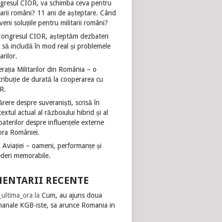
gresul CIOR, va schimba ceva pentru
tarii români? 11 ani de așteptare. Când
veni soluțiile pentru militarii români?
Congresul CIOR, așteptăm dezbateri
 să includă în mod real și problemele
tarilor.
rația Militarilor din România – o
ribuție de durată la cooperarea cu
R.
rere despre suveraniști, scrisă în
extul actual al războiului hibrid și al
aterilor despre influențele externe
pra României.
 Aviației – oameni, performanțe și
ederi memorabile.
ENTARII RECENTE
i_ultima_ora
la
Cum, au ajuns doua
manale KGB-iste, sa arunce Romania in
?