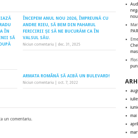
Audi
nega
nou
CIAZĂ
ÎNCEPEM ANUL NOU 2026, ÎMPREUNĂ CU
 RADU
ANDRE RIEU, SĂ BEM DIN PAHARUL
Mar
PAR
A ÎN
FERICIRII ȘI SĂ NE BUCURĂM CA ÎN
ENII SĂ
VALSUL SĂU.
Eme
 DUPĂ
Niciun comentariu
|
dec. 31, 2025
Chel
mas
Flor
pun
ARMATA ROMÂNĂ SĂ AIBĂ UN BULEVARD!
ARH
Niciun comentariu
|
oct. 7, 2022
aug
iuli
iun
mai
ca un comentariu.
apri
mar