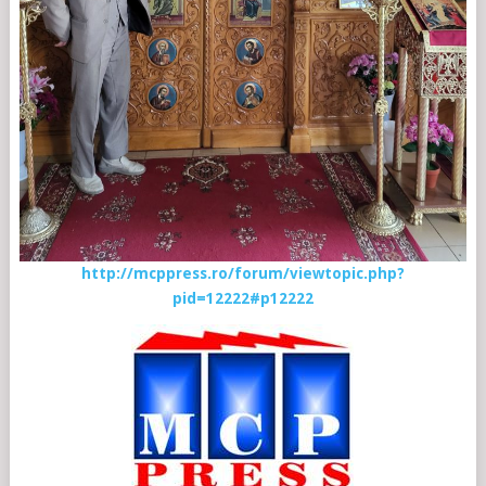
http://mcppress.ro/forum/viewtopic.php?
pid=12222#p12222