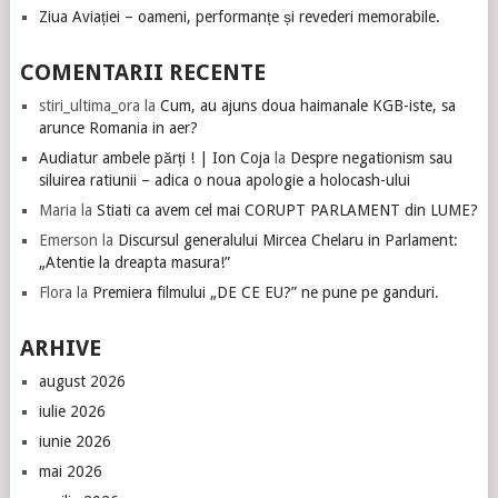
Ziua Aviației – oameni, performanțe și revederi memorabile.
COMENTARII RECENTE
stiri_ultima_ora
la
Cum, au ajuns doua haimanale KGB-iste, sa
arunce Romania in aer?
Audiatur ambele părți ! | Ion Coja
la
Despre negationism sau
siluirea ratiunii – adica o noua apologie a holocash-ului
Maria
la
Stiati ca avem cel mai CORUPT PARLAMENT din LUME?
Emerson
la
Discursul generalului Mircea Chelaru in Parlament:
„Atentie la dreapta masura!”
Flora
la
Premiera filmului „DE CE EU?” ne pune pe ganduri.
ARHIVE
august 2026
iulie 2026
iunie 2026
mai 2026