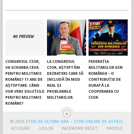
CONGRESUL CIOR,
LA CONGRESUL
FEDERAȚIA
VA SCHIMBA CEVA
CIOR, AȘTEPTĂM
MILITARILOR DIN
PENTRU MILITARII
DEZBATERI CARE SĂ
ROMÂNIA – O
ROMÂNI? 11 ANI DE
INCLUDĂ ÎN MOD
CONTRIBUȚIE DE
AȘTEPTARE. CÂND
REAL ȘI
DURATĂ LA
VOR VENI SOLUȚIILE
PROBLEMELE
COOPERAREA CU
PENTRU MILITARII
MILITARILOR.
CIOR.
ROMÂNI?
© 2026
STIRI DE ULTIMA ORA – STIRI ONLINE DE ASTAZI
.
ACCOUNT
LOG IN
PASSWORD RESET
PROFILE