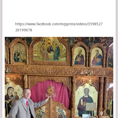
https://www.facebook.com/mcppress/videos/3598527
26199678