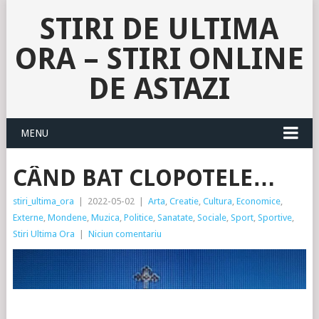
STIRI DE ULTIMA
ORA – STIRI ONLINE
DE ASTAZI
MENU
CÂND BAT CLOPOTELE…
stiri_ultima_ora
|
2022-05-02
|
Arta
,
Creatie
,
Cultura
,
Economice
,
Externe
,
Mondene
,
Muzica
,
Politice
,
Sanatate
,
Sociale
,
Sport
,
Sportive
,
Stiri Ultima Ora
|
Niciun comentariu