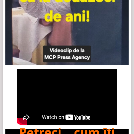
Petreci…cum îți