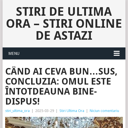
STIRI DE ULTIMA
ORA – STIRI ONLINE
DE ASTAZI
MENU
CÂND AI CEVA BUN…SUS,
CONCLUZIA: OMUL ESTE
ÎNTOTDEAUNA BINE-
DISPUS!
stiri_ultima_ora
|
2025-03-29
|
Stiri Ultima Ora
|
Niciun comentariu