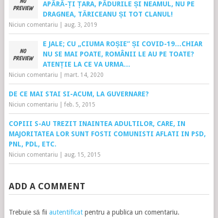
APĂRĂ-ȚI ȚARA, PĂDURILE ȘI NEAMUL, NU PE
DRAGNEA, TĂRICEANU ȘI TOT CLANUL!
Niciun comentariu
|
aug. 3, 2019
E JALE; CU „CIUMA ROȘIE” ȘI COVID-19…CHIAR
NU SE MAI POATE, ROMÂNII LE AU PE TOATE?
ATENȚIE LA CE VA URMA…
Niciun comentariu
|
mart. 14, 2020
DE CE MAI STAI SI-ACUM, LA GUVERNARE?
Niciun comentariu
|
feb. 5, 2015
COPIII S-AU TREZIT INAINTEA ADULTILOR, CARE, IN
MAJORITATEA LOR SUNT FOSTI COMUNISTI AFLATI IN PSD,
PNL, PDL, ETC.
Niciun comentariu
|
aug. 15, 2015
ADD A COMMENT
Trebuie să fii
autentificat
pentru a publica un comentariu.