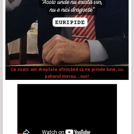
Ce ziceți: am dreptate afirmând că ne prinde bine, cu
paharul mereu…sus?