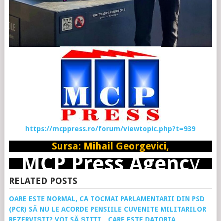
https://mcppress.ro/forum/viewtopic.php?t=939
Sursa: Mihail Georgevici,
MCP Press Agenc
y
RELATED POSTS
OARE ESTE NORMAL, CA TOCMAI PARLAMENTARII DIN PSD
(PCR) SĂ NU LE ACORDE PENSIILE CUVENITE MILITARILOR
REZERVIȘTI? VOI SĂ ȘTIȚI…CARE ESTE DATORIA