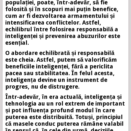
populației, poate, într-adevăr, să fie
folosită și în scopuri mai puțin benefice,
cum ar fi dezvoltarea armamentului și
intensificarea conflictelor. Astfel,
echilibrul între folosirea responsabilă a
inteligenței și prevenirea abuzurilor este
esențial.
O abordare echilibrată și responsabilă
este cheia. Astfel, putem să valorificăm
beneficiile inteligenței, fără a periclita
pacea sau stabilitatea. În felul acesta,
inteligența devine un instrument de
progres, nu de distrugere.
Într-adevăr, în era actuală, inteligența și
tehnologia au un rol extrem de important
și pot influența profund modul în care
puterea este distribuită. Totuși, principiul
că masele conduc puterea rămâne valabil
în sensul că, în cele din urmă, deciziile