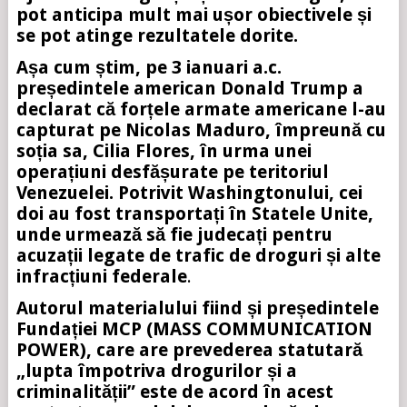
pot anticipa mult mai ușor obiectivele și
se pot atinge rezultatele dorite.
Așa cum știm, pe 3 ianuari a.c.
președintele american Donald Trump a
declarat că forțele armate americane l-au
capturat pe Nicolas Maduro, împreună cu
soția sa, Cilia Flores, în urma unei
operațiuni desfășurate pe teritoriul
Venezuelei. Potrivit Washingtonului, cei
doi au fost transportați în Statele Unite,
unde urmează să fie judecați pentru
acuzații legate de trafic de droguri și alte
infracțiuni federale
.
Autorul materialului fiind și președintele
Fundației MCP (MASS COMMUNICATION
POWER), care are prevederea statutară
„lupta împotriva drogurilor și a
criminalității” este de acord în acest