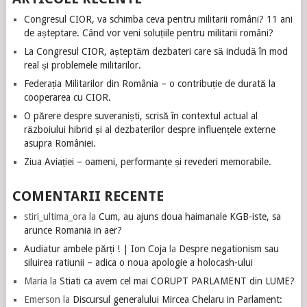
Congresul CIOR, va schimba ceva pentru militarii români? 11 ani
de așteptare. Când vor veni soluțiile pentru militarii români?
La Congresul CIOR, așteptăm dezbateri care să includă în mod
real și problemele militarilor.
Federația Militarilor din România – o contribuție de durată la
cooperarea cu CIOR.
O părere despre suveraniști, scrisă în contextul actual al
războiului hibrid și al dezbaterilor despre influențele externe
asupra României.
Ziua Aviației – oameni, performanțe și revederi memorabile.
COMENTARII RECENTE
stiri_ultima_ora
la
Cum, au ajuns doua haimanale KGB-iste, sa
arunce Romania in aer?
Audiatur ambele părți ! | Ion Coja
la
Despre negationism sau
siluirea ratiunii – adica o noua apologie a holocash-ului
Maria
la
Stiati ca avem cel mai CORUPT PARLAMENT din LUME?
Emerson
la
Discursul generalului Mircea Chelaru in Parlament: