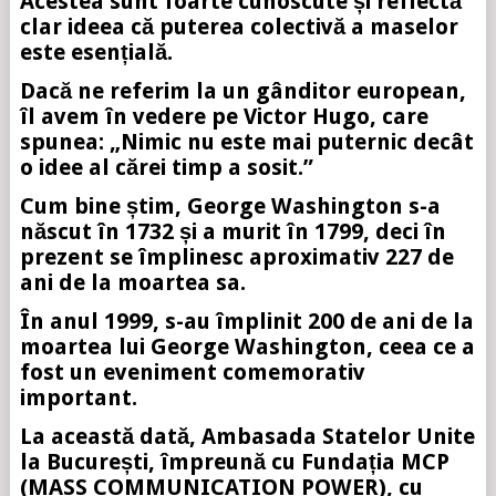
Acestea sunt foarte cunoscute și reflectă
clar ideea că puterea colectivă a maselor
este esențială.
Dacă ne referim la un gânditor european,
îl avem în vedere pe Victor Hugo, care
spunea: „Nimic nu este mai puternic decât
o idee al cărei timp a sosit.”
Cum bine știm, George Washington s-a
născut în 1732 și a murit în 1799, deci în
prezent se împlinesc aproximativ 227 de
ani de la moartea sa.
În anul 1999, s-au împlinit 200 de ani de la
moartea lui George Washington, ceea ce a
fost un eveniment comemorativ
important.
La această dată, Ambasada Statelor Unite
la București, împreună cu Fundația MCP
(MASS COMMUNICATION POWER), cu