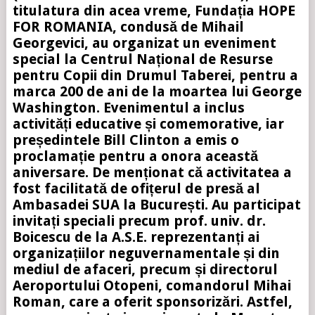
titulatura din acea vreme, Fundația HOPE
FOR ROMANIA, condusă de Mihail
Georgevici, au organizat un eveniment
special la Centrul Național de Resurse
pentru Copii din Drumul Taberei, pentru a
marca 200 de ani de la moartea lui George
Washington. Evenimentul a inclus
activități educative și comemorative, iar
președintele Bill Clinton a emis o
proclamație pentru a onora această
aniversare. De menționat că activitatea a
fost facilitată de ofițerul de presă al
Ambasadei SUA la București. Au participat
invitați speciali precum prof. univ. dr.
Boicescu de la A.S.E. reprezentanți ai
organizațiilor neguvernamentale și din
mediul de afaceri, precum și directorul
Aeroportului Otopeni, comandorul Mihai
Roman, care a oferit sponsorizări. Astfel,