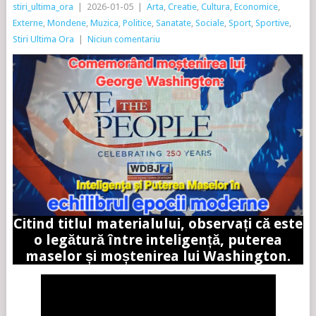
stiri_ultima_ora
|
2026-01-05
|
Arta
,
Creatie
,
Cultura
,
Economice
,
Externe
,
Mondene
,
Muzica
,
Politice
,
Sanatate
,
Sociale
,
Sport
,
Sportive
,
Stiri Ultima Ora
|
Niciun comentariu
Citind titlul materialului, observați că este
o legătură între inteligență, puterea
maselor și moștenirea lui Washington.