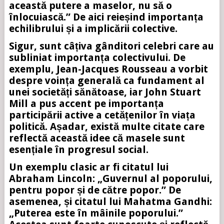
această putere a maselor, nu să o
înlocuiască.” De aici reieșind importanța
echilibrului și a implicării colective.
Sigur, sunt câțiva gânditori celebri care au
subliniat importanța colectivului. De
exemplu, Jean-Jacques Rousseau a vorbit
despre voința generală ca fundament al
unei societăți sănătoase, iar John Stuart
Mill a pus accent pe importanța
participării active a cetățenilor în viața
politică. Așadar, există multe citate care
reflectă această idee că masele sunt
esențiale în progresul social.
Un exemplu clasic ar fi citatul lui
Abraham Lincoln: „Guvernul al poporului,
pentru popor și de către popor.” De
asemenea, și citatul lui Mahatma Gandhi:
„Puterea este în mâinile poporului.”