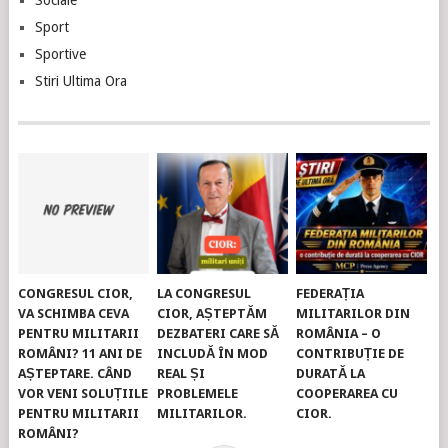
Sport
Sportive
Stiri Ultima Ora
CONGRESUL CIOR,
LA CONGRESUL
FEDERAȚIA
VA SCHIMBA CEVA
CIOR, AȘTEPTĂM
MILITARILOR DIN
PENTRU MILITARII
DEZBATERI CARE SĂ
ROMÂNIA – O
ROMÂNI? 11 ANI DE
INCLUDĂ ÎN MOD
CONTRIBUȚIE DE
AȘTEPTARE. CÂND
REAL ȘI
DURATĂ LA
VOR VENI SOLUȚIILE
PROBLEMELE
COOPERAREA CU
PENTRU MILITARII
MILITARILOR.
CIOR.
ROMÂNI?