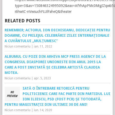
type=3&av=150846324995092&eav=AfYhApPMc0MigIZqwb5
i6hwtC-nVwsuchFLUlFaheQ&theater
RELATED POSTS
REMEMBER; ACTORUL ION DICHISEANU, DEDICAȚIE PENTRU
DOAMNE, CU PRILEJUL CELEBRĂRII ZILEI INTERNAȚIONALE
A CUVÂNTULUI „MULȚUMESC”
Niciun comentariu
|
ian. 11, 2022
ALBUMUL CU POZE DIN ARHIVA MCP PRESS AGENCY DE LA
CONGRESUL DIASPOREI UNIONISTE DIN ANUL 2015 LA
CARE A FOST INVITATĂ ȘI CELEBRA ARTISTĂ CLAUDIA
MOTEA.
Niciun comentariu
|
apr. 5, 2023
IATĂ O ÎNTREBARE RETORICĂ PENTRU
POLITICIENII CARE FAC PARTE DIN PARTIDUL LUI
ION ILIESCU, PSD (FOST PCR) ȘI TOTODATĂ,
PENTRU MAGISTRAȚII DIN ULTIMII 30 DE ANI!
Niciun comentariu
|
iun. 14, 2020