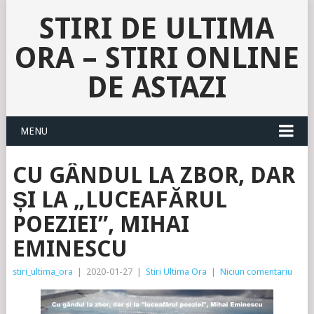
STIRI DE ULTIMA
ORA – STIRI ONLINE
DE ASTAZI
MENU
CU GÂNDUL LA ZBOR, DAR
ȘI LA „LUCEAFĂRUL
POEZIEI”, MIHAI
EMINESCU
stiri_ultima_ora
|
2020-01-27
|
Stiri Ultima Ora
|
Niciun comentariu