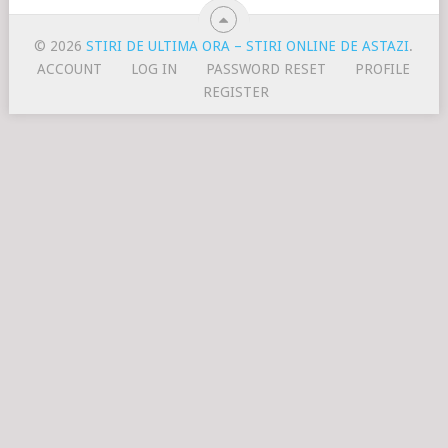
© 2026
STIRI DE ULTIMA ORA – STIRI ONLINE DE ASTAZI
.
ACCOUNT
LOG IN
PASSWORD RESET
PROFILE
REGISTER