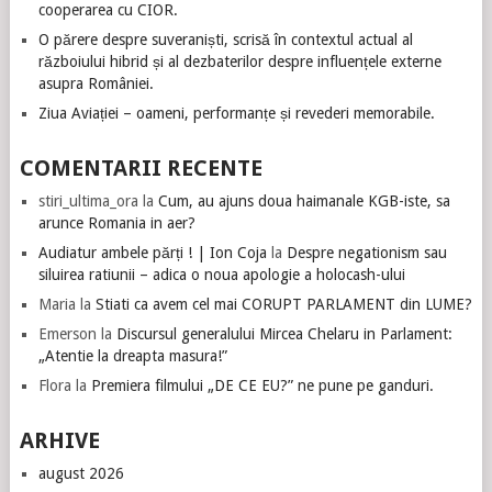
cooperarea cu CIOR.
O părere despre suveraniști, scrisă în contextul actual al
războiului hibrid și al dezbaterilor despre influențele externe
asupra României.
Ziua Aviației – oameni, performanțe și revederi memorabile.
COMENTARII RECENTE
stiri_ultima_ora
la
Cum, au ajuns doua haimanale KGB-iste, sa
arunce Romania in aer?
Audiatur ambele părți ! | Ion Coja
la
Despre negationism sau
siluirea ratiunii – adica o noua apologie a holocash-ului
Maria
la
Stiati ca avem cel mai CORUPT PARLAMENT din LUME?
Emerson
la
Discursul generalului Mircea Chelaru in Parlament:
„Atentie la dreapta masura!”
Flora
la
Premiera filmului „DE CE EU?” ne pune pe ganduri.
ARHIVE
august 2026