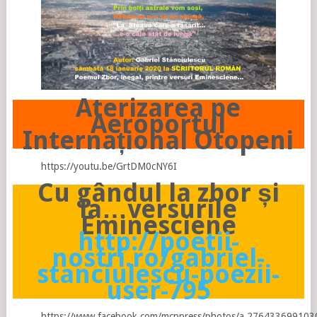
Aterizarea pe
Aeroportul
Internațional Otopeni
https://youtu.be/GrtDM0cNY6I
Cu gândul la zbor și
la…versurile
Eminesciene
http://poetii-
nostri.ro/gabriel-
stanciulescu-poezii-
user-795
https://www.facebook.com/mcppress/photos/a.27643369910