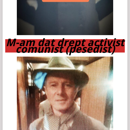
M-am dat drept activist
comunist (pesedist)