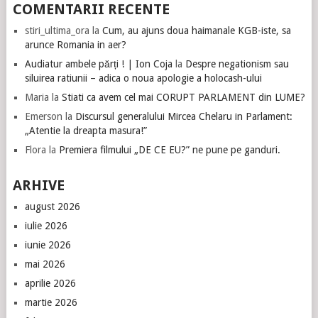
COMENTARII RECENTE
stiri_ultima_ora
la
Cum, au ajuns doua haimanale KGB-iste, sa
arunce Romania in aer?
Audiatur ambele părți ! | Ion Coja
la
Despre negationism sau
siluirea ratiunii – adica o noua apologie a holocash-ului
Maria
la
Stiati ca avem cel mai CORUPT PARLAMENT din LUME?
Emerson
la
Discursul generalului Mircea Chelaru in Parlament:
„Atentie la dreapta masura!”
Flora
la
Premiera filmului „DE CE EU?” ne pune pe ganduri.
ARHIVE
august 2026
iulie 2026
iunie 2026
mai 2026
aprilie 2026
martie 2026