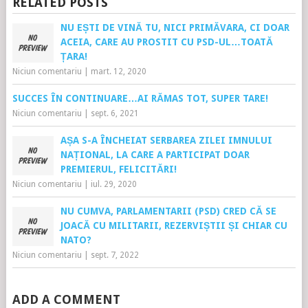
RELATED POSTS
NU EȘTI DE VINĂ TU, NICI PRIMĂVARA, CI DOAR
ACEIA, CARE AU PROSTIT CU PSD-UL…TOATĂ
ȚARA!
Niciun comentariu
|
mart. 12, 2020
SUCCES ÎN CONTINUARE…AI RĂMAS TOT, SUPER TARE!
Niciun comentariu
|
sept. 6, 2021
AȘA S-A ÎNCHEIAT SERBAREA ZILEI IMNULUI
NAȚIONAL, LA CARE A PARTICIPAT DOAR
PREMIERUL, FELICITĂRI!
Niciun comentariu
|
iul. 29, 2020
NU CUMVA, PARLAMENTARII (PSD) CRED CĂ SE
JOACĂ CU MILITARII, REZERVIȘTII ȘI CHIAR CU
NATO?
Niciun comentariu
|
sept. 7, 2022
ADD A COMMENT