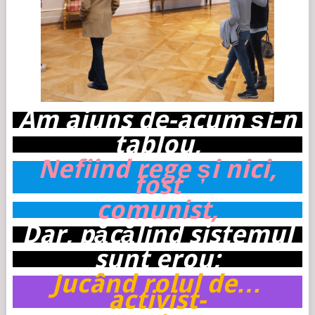
Am ajuns de-acum și-n
tablou,
Nefiind rege și nici,
fost
comunist,
Dar, păcălind sistemul
sunt
erou;
Jucând rolul de…
activist-