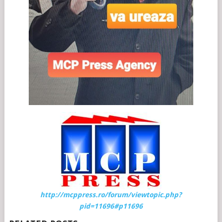
http://mcppress.ro/forum/viewtopic.php?
pid=11696#p11696