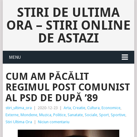
STIRI DE ULTIMA
ORA – STIRI ONLINE
DE ASTAZI
MENU
CUM AM PĂCĂLIT
REGIMUL POST COMUNIST
AL PSD DE DUPĂ ’89
stiri_ultima_ora
|
2020-12-23
|
Arta
,
Creatie
,
Cultura
,
Economice
,
Externe
,
Mondene
,
Muzica
,
Politice
,
Sanatate
,
Sociale
,
Sport
,
Sportive
,
Stiri Ultima Ora
|
Niciun comentariu