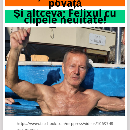
povață
Și altceva; Felixul cu
clipele neuitate!
https://www.facebook.com/mcppress/videos/1063748