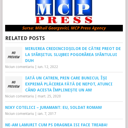
Sursa: Mihail Georgevici, MCP Press Agency
RELATED POSTS
MIRUIREA CREDINCIOȘILOR DE CĂTRE PREOT DE
LA SFÂRȘITUL SLUJBEI POGORÂREA SFÂNTULUI
DUH
Niciun comentariu
|
iun. 12, 2022
IATĂ UN CATREN, PRIN CARE BUNICUL ÎȘI
EXPRIMĂ PLĂCEREA FĂTĂ DE NEPOT, ATUNCI
CÂND ACESTA ÎMPLINEȘTE UN AN!
Niciun comentariu
|
mart. 25, 2020
NIKY COTELICI – JURAMANT: EU, SOLDAT ROMAN!
Niciun comentariu
|
ian. 7, 2017
NE-AM LAMURIT CUM PS DRAGNEA ISI FACE TREABA!