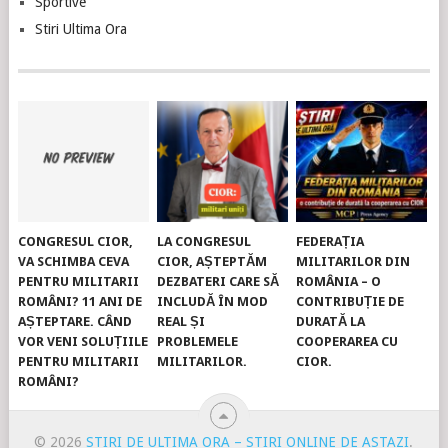
Sportive
Stiri Ultima Ora
CONGRESUL CIOR,
LA CONGRESUL
FEDERAȚIA
VA SCHIMBA CEVA
CIOR, AȘTEPTĂM
MILITARILOR DIN
PENTRU MILITARII
DEZBATERI CARE SĂ
ROMÂNIA – O
ROMÂNI? 11 ANI DE
INCLUDĂ ÎN MOD
CONTRIBUȚIE DE
AȘTEPTARE. CÂND
REAL ȘI
DURATĂ LA
VOR VENI SOLUȚIILE
PROBLEMELE
COOPERAREA CU
PENTRU MILITARII
MILITARILOR.
CIOR.
ROMÂNI?
© 2026
STIRI DE ULTIMA ORA – STIRI ONLINE DE ASTAZI
.