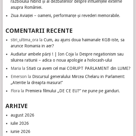
războiului hibrid și al dezbaterilor despre influențele externe
asupra României.
Ziua Aviației – oameni, performanțe și revederi memorabile.
COMENTARII RECENTE
stiri_ultima_ora
la
Cum, au ajuns doua haimanale KGB-iste, sa
arunce Romania in aer?
Audiatur ambele părți ! | Ion Coja
la
Despre negationism sau
siluirea ratiunii – adica o noua apologie a holocash-ului
Maria
la
Stiati ca avem cel mai CORUPT PARLAMENT din LUME?
Emerson
la
Discursul generalului Mircea Chelaru in Parlament:
„Atentie la dreapta masura!”
Flora
la
Premiera filmului „DE CE EU?” ne pune pe ganduri.
ARHIVE
august 2026
iulie 2026
iunie 2026