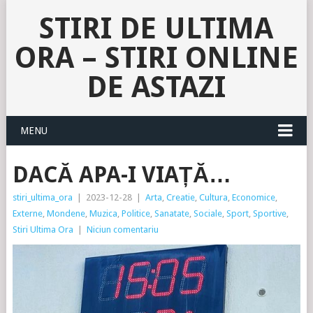
STIRI DE ULTIMA
ORA – STIRI ONLINE
DE ASTAZI
MENU
DACĂ APA-I VIAȚĂ…
stiri_ultima_ora
|
2023-12-28
|
Arta
,
Creatie
,
Cultura
,
Economice
,
Externe
,
Mondene
,
Muzica
,
Politice
,
Sanatate
,
Sociale
,
Sport
,
Sportive
,
Stiri Ultima Ora
|
Niciun comentariu