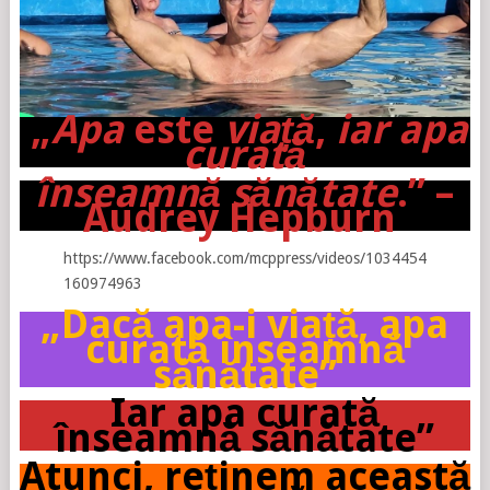
„
Apa
este
viață
,
iar
apa
curată
înseamnă sănătate
.” –
Audrey Hepburn
https://www.facebook.com/mcppress/videos/1034454
160974963
„Dacă apa-i viață, apa
curată înseamnă
sănătate”
Iar apa curată
înseamnă sănătate”
Atunci, reținem această