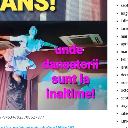
sep
aug
iuli
iun
mai
apri
mar
feb
ian
dec
noi
oct
sep
aug
iuli
ch/?v=5347923708627977
iun
.ro/forum/viewtopic.php?p=293#p293