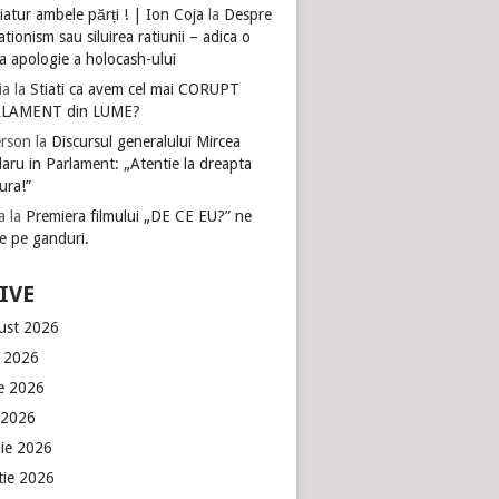
atur ambele părți ! | Ion Coja
la
Despre
tionism sau siluirea ratiunii – adica o
a apologie a holocash-ului
ia
la
Stiati ca avem cel mai CORUPT
LAMENT din LUME?
rson
la
Discursul generalului Mircea
aru in Parlament: „Atentie la dreapta
ura!”
a
la
Premiera filmului „DE CE EU?” ne
e pe ganduri.
IVE
ust 2026
e 2026
ie 2026
 2026
lie 2026
tie 2026