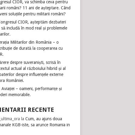
gresul CIOR, va schimba ceva pentru
tarii români? 11 ani de așteptare. Când
veni soluțiile pentru militarii români?
Congresul CIOR, așteptăm dezbateri
 să includă în mod real și problemele
tarilor.
rația Militarilor din România – o
ribuție de durată la cooperarea cu
R.
rere despre suveraniști, scrisă în
extul actual al războiului hibrid și al
aterilor despre influențele externe
pra României.
 Aviației – oameni, performanțe și
ederi memorabile.
ENTARII RECENTE
i_ultima_ora
la
Cum, au ajuns doua
manale KGB-iste, sa arunce Romania in
?