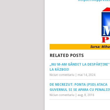
Sursa: Miha
RELATED POSTS
„NU M-AM GÂNDIT LA DESPĂRȚIRE” 
LA RĂZBOI!
Niciun comentariu
|
mai 14, 2024
DE NECREZUT: PONTA (PSD) ATACA
GUVERNUL SI SE APARA CU PENALII!
Niciun comentariu
|
aug. 8, 2016