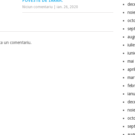
POVESTE DE IARNĂ.
dec
Niciun comentariu
|
ian. 26, 2020
noi
oct
sep
aug
ca un comentariu.
iuli
iun
mai
apri
mar
feb
ian
dec
noi
oct
sep
aug