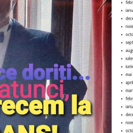
feb
ian
dec
noi
oct
sep
aug
iuli
iun
mai
apri
mar
feb
ian
dec
noi
oct