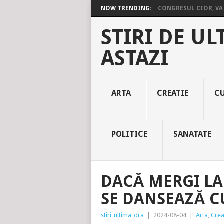
NOW TRENDING:
CONGRESUL CIOR, VA 
STIRI DE UL
ASTAZI
ARTA
CREATIE
C
POLITICE
SANATATE
DACĂ MERGI LA
SE DANSEAZĂ CU
stiri_ultima_ora
|
2024-08-04
|
Arta
,
Crea