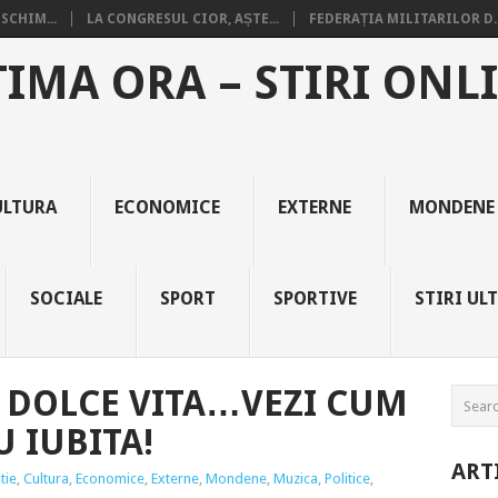
SCHIM...
LA CONGRESUL CIOR, AȘTE...
FEDERAȚIA MILITARILOR D..
TIMA ORA – STIRI ONL
ULTURA
ECONOMICE
EXTERNE
MONDENE
SOCIALE
SPORT
SPORTIVE
STIRI UL
 DOLCE VITA…VEZI CUM
 IUBITA!
ART
tie
,
Cultura
,
Economice
,
Externe
,
Mondene
,
Muzica
,
Politice
,