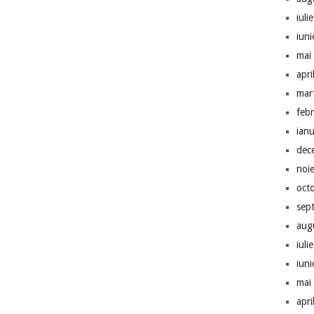
iuli
iun
mai
apri
mar
feb
ian
dec
noi
oct
sep
aug
iuli
iun
mai
apri