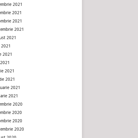
embrie 2021
embrie 2021
ombrie 2021
tembrie 2021
ust 2021
e 2021
ie 2021
 2021
lie 2021
tie 2021
ruarie 2021
uarie 2021
embrie 2020
embrie 2020
ombrie 2020
tembrie 2020
ust 2020