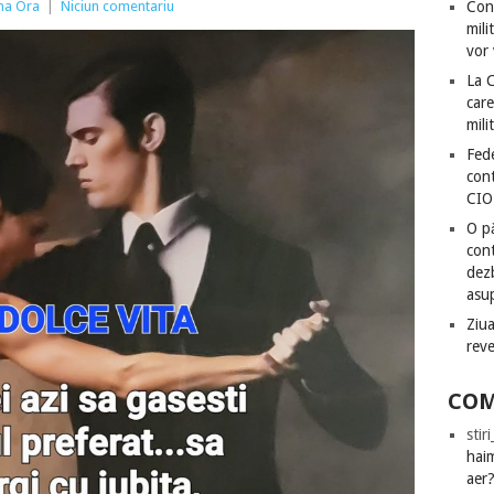
ima Ora
|
Niciun comentariu
Con
mili
vor 
La 
care
mili
Fede
cont
CIO
O pă
cont
dezb
asu
Ziua
rev
COM
stir
hai
aer