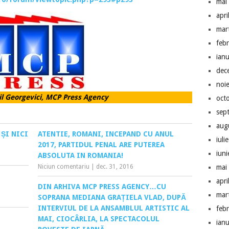
mai
apri
mar
feb
ian
dec
noi
il Georgevici, MCP Press Agency
oct
sep
aug
ȘI NICI
ATENTIE, ROMANI, INCEPAND CU ANUL
iuli
2017, PARTIDUL PENAL ARE PUTEREA
iun
ABSOLUTA IN ROMANIA!
Niciun comentariu
|
dec. 31, 2016
mai
apri
DIN ARHIVA MCP PRESS AGENCY…CU
mar
SOPRANA MEDIANA GRAȚIELA VLAD, DUPĂ
INTERVIUL DE LA ANSAMBLUL ARTISTIC AL
feb
MAI, CIOCÂRLIA, LA SPECTACOLUL
ian