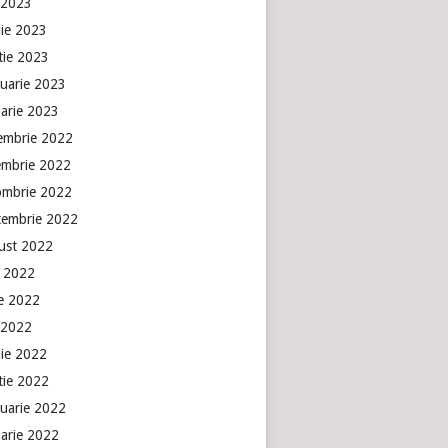
 2023
lie 2023
tie 2023
ruarie 2023
uarie 2023
embrie 2022
embrie 2022
ombrie 2022
tembrie 2022
ust 2022
e 2022
ie 2022
 2022
lie 2022
tie 2022
ruarie 2022
uarie 2022