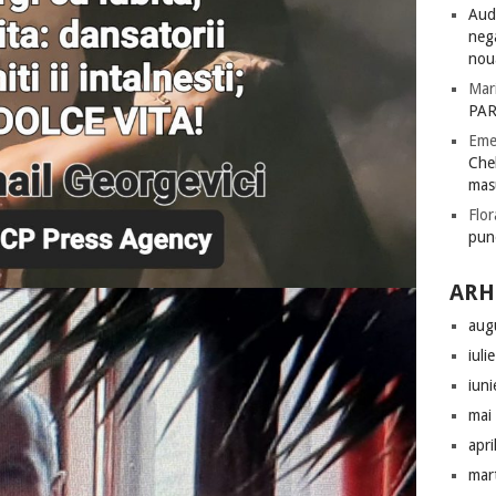
Audi
nega
nou
Mar
PAR
Eme
Chel
mas
Flor
pun
ARH
aug
iuli
iun
mai
apri
mar