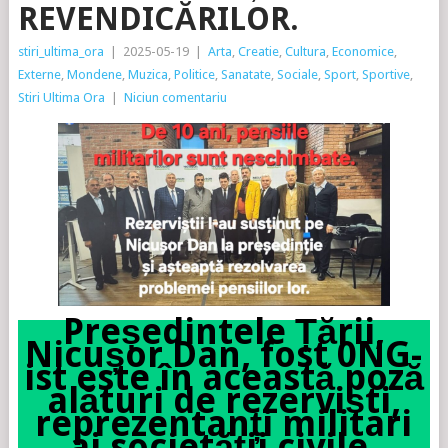
REVENDICĂRILOR.
stiri_ultima_ora
|
2025-05-19
|
Arta
,
Creatie
,
Cultura
,
Economice
,
Externe
,
Mondene
,
Muzica
,
Politice
,
Sanatate
,
Sociale
,
Sport
,
Sportive
,
Stiri Ultima Ora
|
Niciun comentariu
Președintele Țării,
Nicușor Dan, fost 0NG-
ist este în această poză
alături de rezerviști,
reprezentanți militari
ai societății civile.