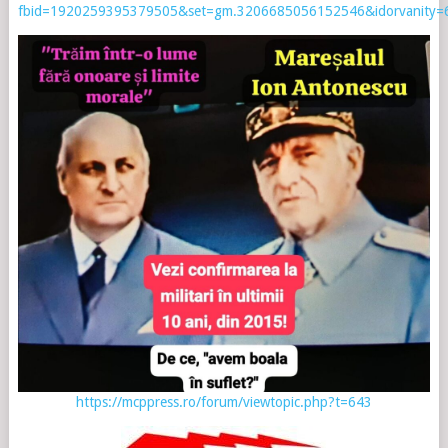
fbid=1920259395379505&set=gm.3206685056152546&idorvanity
https://mcppress.ro/forum/viewtopic.php?t=643