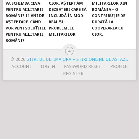
VA SCHIMBA CEVA
CIOR, AȘTEPTĂM
MILITARILOR DIN
PENTRU MILITARII
DEZBATERI CARE SĂ
ROMÂNIA – O
ROMÂNI? 11 ANI DE
INCLUDĂ ÎN MOD
CONTRIBUȚIE DE
AȘTEPTARE. CÂND
REAL ȘI
DURATĂ LA
VOR VENI SOLUȚIILE
PROBLEMELE
COOPERAREA CU
PENTRU MILITARII
MILITARILOR.
CIOR.
ROMÂNI?
© 2026
STIRI DE ULTIMA ORA – STIRI ONLINE DE ASTAZI
.
ACCOUNT
LOG IN
PASSWORD RESET
PROFILE
REGISTER