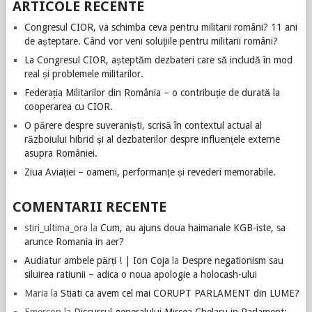
ARTICOLE RECENTE
Congresul CIOR, va schimba ceva pentru militarii români? 11 ani
de așteptare. Când vor veni soluțiile pentru militarii români?
La Congresul CIOR, așteptăm dezbateri care să includă în mod
real și problemele militarilor.
Federația Militarilor din România – o contribuție de durată la
cooperarea cu CIOR.
O părere despre suveraniști, scrisă în contextul actual al
războiului hibrid și al dezbaterilor despre influențele externe
asupra României.
Ziua Aviației – oameni, performanțe și revederi memorabile.
COMENTARII RECENTE
stiri_ultima_ora
la
Cum, au ajuns doua haimanale KGB-iste, sa
arunce Romania in aer?
Audiatur ambele părți ! | Ion Coja
la
Despre negationism sau
siluirea ratiunii – adica o noua apologie a holocash-ului
Maria
la
Stiati ca avem cel mai CORUPT PARLAMENT din LUME?