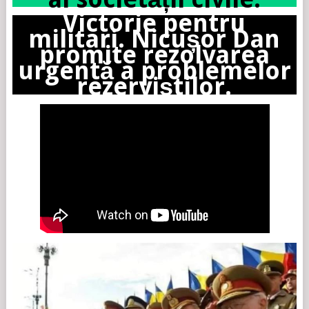
Victorie pentru
militari. Nicușor Dan
promite rezolvarea
urgentă a problemelor
rezerviștilor.