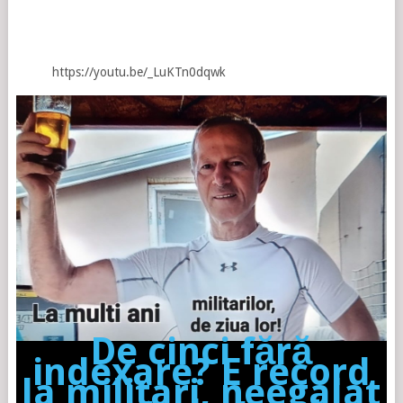
https://youtu.be/_LuKTn0dqwk
De cinci fără
indexare? E record
la militari, neegalat