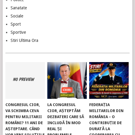
Sanatate
Sociale
Sport
Sportive
Stiri Ultima Ora
CONGRESUL CIOR,
LA CONGRESUL
FEDERAȚIA
VA SCHIMBA CEVA
CIOR, AȘTEPTĂM
MILITARILOR DIN
PENTRU MILITARII
DEZBATERI CARE SĂ
ROMÂNIA – O
ROMÂNI? 11 ANI DE
INCLUDĂ ÎN MOD
CONTRIBUȚIE DE
AȘTEPTARE. CÂND
REAL ȘI
DURATĂ LA
VOR VENI SOLUȚIILE
PROBLEMELE
COOPERAREA CU