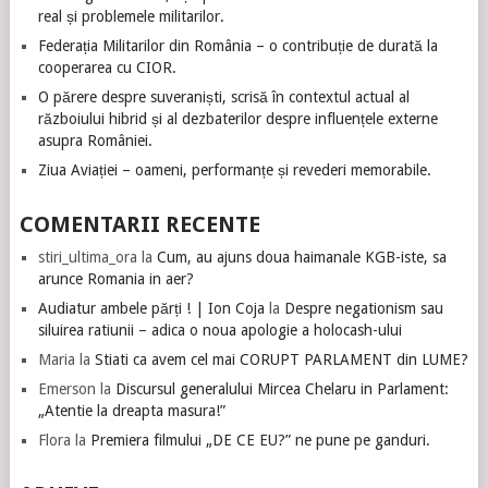
real și problemele militarilor.
Federația Militarilor din România – o contribuție de durată la
cooperarea cu CIOR.
O părere despre suveraniști, scrisă în contextul actual al
războiului hibrid și al dezbaterilor despre influențele externe
asupra României.
Ziua Aviației – oameni, performanțe și revederi memorabile.
COMENTARII RECENTE
stiri_ultima_ora
la
Cum, au ajuns doua haimanale KGB-iste, sa
arunce Romania in aer?
Audiatur ambele părți ! | Ion Coja
la
Despre negationism sau
siluirea ratiunii – adica o noua apologie a holocash-ului
Maria
la
Stiati ca avem cel mai CORUPT PARLAMENT din LUME?
Emerson
la
Discursul generalului Mircea Chelaru in Parlament:
„Atentie la dreapta masura!”
Flora
la
Premiera filmului „DE CE EU?” ne pune pe ganduri.