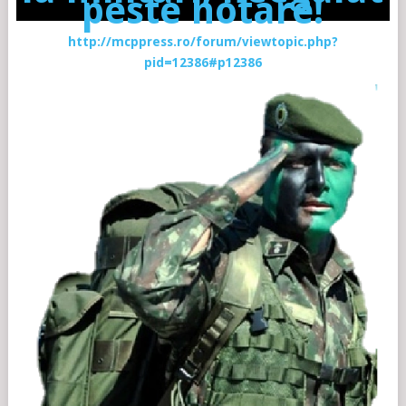
peste hotare!
http://mcppress.ro/forum/viewtopic.php?
pid=12386#p12386