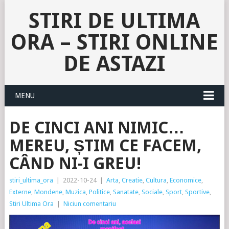
STIRI DE ULTIMA
ORA – STIRI ONLINE
DE ASTAZI
MENU
DE CINCI ANI NIMIC…
MEREU, ȘTIM CE FACEM,
CÂND NI-I GREU!
stiri_ultima_ora
|
2022-10-24
|
Arta
,
Creatie
,
Cultura
,
Economice
,
Externe
,
Mondene
,
Muzica
,
Politice
,
Sanatate
,
Sociale
,
Sport
,
Sportive
,
Stiri Ultima Ora
|
Niciun comentariu