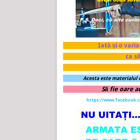
Iată și o vari
ca s
Acesta este materialul 
Să fie oare a
https://www.facebook.