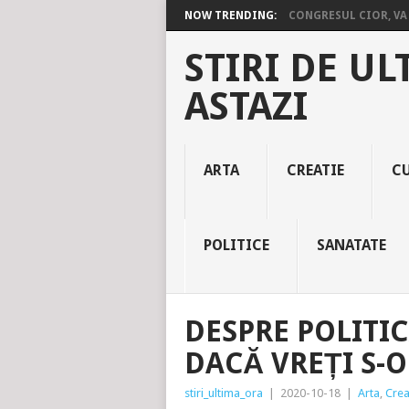
NOW TRENDING:
CONGRESUL CIOR, VA 
STIRI DE UL
ASTAZI
ARTA
CREATIE
C
POLITICE
SANATATE
DESPRE POLITIC
DACĂ VREȚI S-O
stiri_ultima_ora
|
2020-10-18
|
Arta
,
Crea