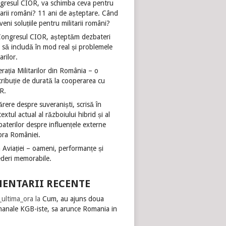
gresul CIOR, va schimba ceva pentru
tarii români? 11 ani de așteptare. Când
veni soluțiile pentru militarii români?
Congresul CIOR, așteptăm dezbateri
 să includă în mod real și problemele
tarilor.
rația Militarilor din România – o
ribuție de durată la cooperarea cu
R.
rere despre suveraniști, scrisă în
extul actual al războiului hibrid și al
aterilor despre influențele externe
pra României.
 Aviației – oameni, performanțe și
ederi memorabile.
ENTARII RECENTE
i_ultima_ora
la
Cum, au ajuns doua
manale KGB-iste, sa arunce Romania in
?