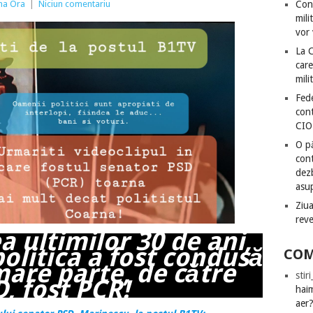
ima Ora
|
Niciun comentariu
Con
mili
vor 
La 
care
mili
Fede
cont
CIO
O pă
cont
dezb
asu
Ziua
rev
a ultimilor 30 de ani,
politica a fost condusă
COM
mare parte, de către
stir
, fost PCR!
hai
aer