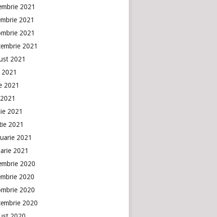
embrie 2021
embrie 2021
ombrie 2021
tembrie 2021
ust 2021
e 2021
ie 2021
 2021
lie 2021
tie 2021
ruarie 2021
uarie 2021
embrie 2020
embrie 2020
ombrie 2020
tembrie 2020
ust 2020