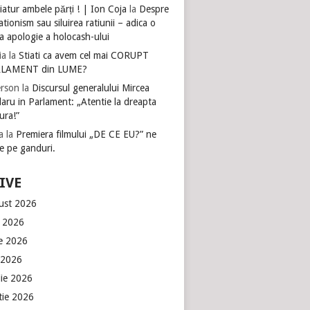
atur ambele părți ! | Ion Coja
la
Despre
tionism sau siluirea ratiunii – adica o
a apologie a holocash-ului
ia
la
Stiati ca avem cel mai CORUPT
LAMENT din LUME?
rson
la
Discursul generalului Mircea
aru in Parlament: „Atentie la dreapta
ura!”
a
la
Premiera filmului „DE CE EU?” ne
e pe ganduri.
IVE
ust 2026
e 2026
ie 2026
 2026
lie 2026
tie 2026