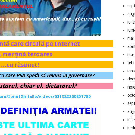
sep
aug
iuli
iun
mai
antă care circulă pe Internet
apri
ă mențină teroarea
mar
feb
…cu răsunet!
ian
cu care PSD speră să revină la guvernare?
dec
utorul, chiar el, dictatorul?
noi
oct
com/IonutGhitaRo/videos/631922260851780
sep
aug
iuli
iun