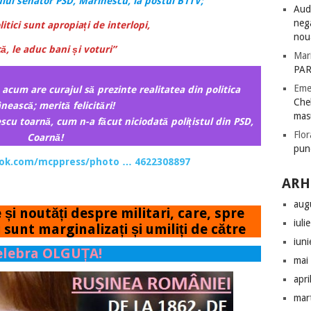
ului senator PSD, Marinescu, la postul B1TV;
Audi
nega
tici sunt apropiați de interlopi,
nou
că, le aduc bani și voturi”
Mar
PAR
Eme
 acum are curajul să prezinte realitatea din politica
Chel
ească; merită felicitări!
mas
u toarnă, cum n-a făcut niciodată polițistul din PSD,
Flor
Coarnă!
pun
ook.com/mcppress/photo … 4622308897
ARH
aug
i noutăți despre militari, care, spre
iuli
 sunt marginalizați și umiliți de către
iun
elebra OLGUȚA!
mai
apri
mar