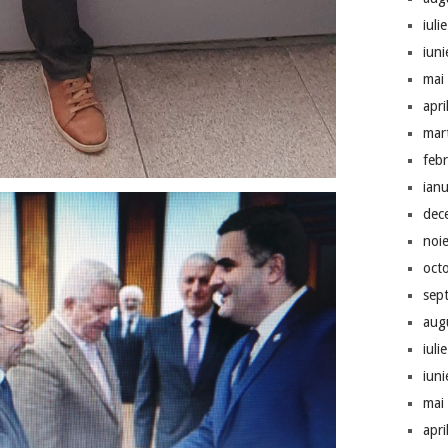
iuli
iun
mai
apri
mar
feb
ian
dec
noi
oct
sep
aug
iuli
iun
mai
apri