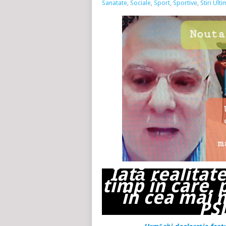
Sanatate
,
Sociale
,
Sport
,
Sportive
,
Stiri Ult
Iată realitate
timp în care, 
în cea mai 
PSD