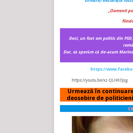
Urmăriți declarația fost
„Oamenii poli
fiind
Deci, un fost om politic din PSD,
român
Dar, să sperăm că de-acum Marinesc
https://www.faceb
https://youtu.be/xz-QLHKOjsg
Urmează în continuare ș
deosebire de politicieni
c