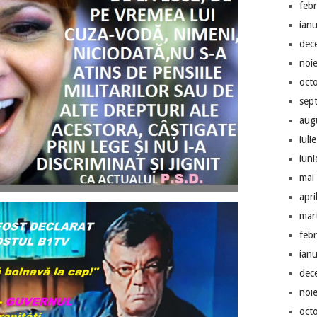
feb
ian
dec
noi
oct
sep
aug
iuli
iun
mai
apri
mar
feb
ian
dec
noi
oct