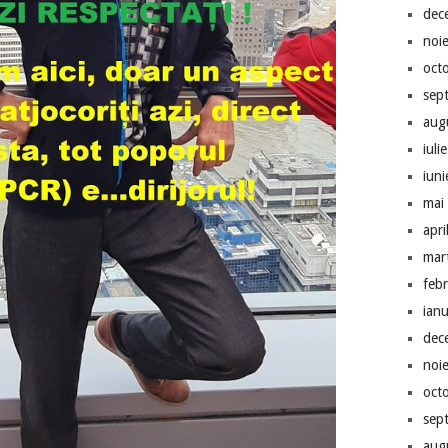
dec
noi
oct
sep
aug
iuli
iun
mai
apri
mar
feb
ian
dec
noi
oct
sep
aug