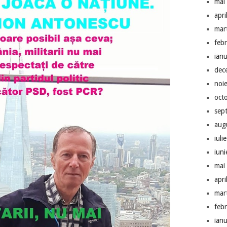
mai
apri
mar
feb
ian
dec
noi
oct
sep
aug
iuli
iun
mai
apri
mar
feb
ian