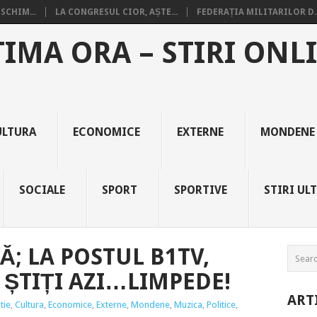
SCHIM...
LA CONGRESUL CIOR, AȘTE...
FEDERAȚIA MILITARILOR D..
TIMA ORA – STIRI ONL
ULTURA
ECONOMICE
EXTERNE
MONDENE
SOCIALE
SPORT
SPORTIVE
STIRI UL
Ă; LA POSTUL B1TV,
 ȘTIȚI AZI…LIMPEDE!
ART
tie
,
Cultura
,
Economice
,
Externe
,
Mondene
,
Muzica
,
Politice
,