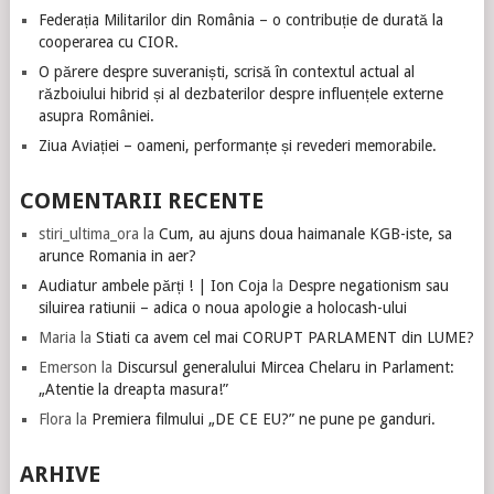
Federația Militarilor din România – o contribuție de durată la
cooperarea cu CIOR.
O părere despre suveraniști, scrisă în contextul actual al
războiului hibrid și al dezbaterilor despre influențele externe
asupra României.
Ziua Aviației – oameni, performanțe și revederi memorabile.
COMENTARII RECENTE
stiri_ultima_ora
la
Cum, au ajuns doua haimanale KGB-iste, sa
arunce Romania in aer?
Audiatur ambele părți ! | Ion Coja
la
Despre negationism sau
siluirea ratiunii – adica o noua apologie a holocash-ului
Maria
la
Stiati ca avem cel mai CORUPT PARLAMENT din LUME?
Emerson
la
Discursul generalului Mircea Chelaru in Parlament:
„Atentie la dreapta masura!”
Flora
la
Premiera filmului „DE CE EU?” ne pune pe ganduri.
ARHIVE