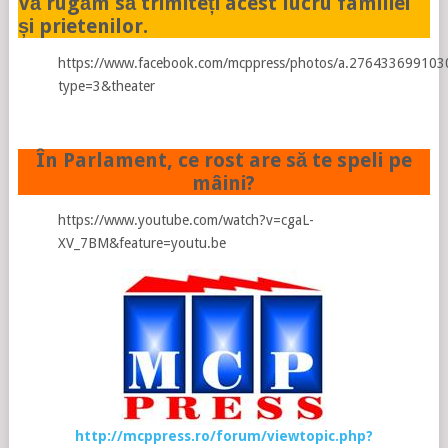
Vă rugăm să trimiteți acest lucru familiei
și prietenilor.
https://www.facebook.com/mcppress/photos/a.27643369910
type=3&theater
În Parlament, ce rost are să te speli pe
mâini?
https://www.youtube.com/watch?v=cgaL-
XV_7BM&feature=youtu.be
http://mcppress.ro/forum/viewtopic.php?