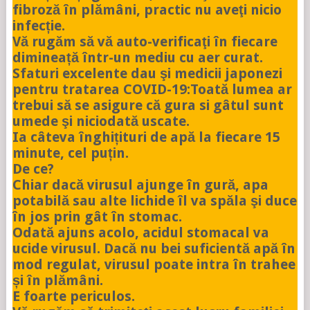
fibroză în plămâni, practic nu aveţi nicio
infecție.
Vă rugăm să vă auto-verificaţi în fiecare
dimineață într-un mediu cu aer curat.
Sfaturi excelente dau şi medicii japonezi
pentru tratarea COVID-19:Toată lumea ar
trebui să se asigure că gura si gâtul sunt
umede şi niciodată uscate.
Ia câteva înghițituri de apă la fiecare 15
minute, cel puțin.
De ce?
Chiar dacă virusul ajunge în gură, apa
potabilă sau alte lichide îl va spăla şi duce
în jos prin gât în stomac.
Odată ajuns acolo, acidul stomacal va
ucide virusul. Dacă nu bei suficientă apă în
mod regulat, virusul poate intra în trahee
și în plămâni.
E foarte periculos.