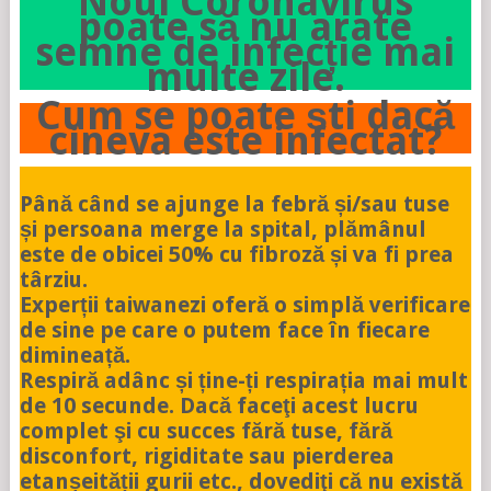
Noul Coronavirus
poate să nu arate
semne de infecție mai
multe zile.
Cum se poate ști dacă
cineva este infectat?
Până când se ajunge la febră și/sau tuse
și persoana merge la spital, plămânul
este de obicei 50% cu fibroză și va fi prea
târziu.
Experții taiwanezi oferă o simplă verificare
de sine pe care o putem face în fiecare
dimineață.
Respiră adânc și ține-ți respirația mai mult
de 10 secunde. Dacă faceţi acest lucru
complet şi cu succes fără tuse, fără
disconfort, rigiditate sau pierderea
etanșeității gurii etc., dovediţi că nu există