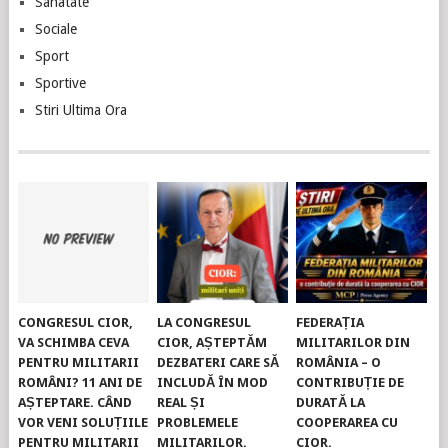
Sanatate
Sociale
Sport
Sportive
Stiri Ultima Ora
CONGRESUL CIOR,
LA CONGRESUL
FEDERAȚIA
VA SCHIMBA CEVA
CIOR, AȘTEPTĂM
MILITARILOR DIN
PENTRU MILITARII
DEZBATERI CARE SĂ
ROMÂNIA – O
ROMÂNI? 11 ANI DE
INCLUDĂ ÎN MOD
CONTRIBUȚIE DE
AȘTEPTARE. CÂND
REAL ȘI
DURATĂ LA
VOR VENI SOLUȚIILE
PROBLEMELE
COOPERAREA CU
PENTRU MILITARII
MILITARILOR.
CIOR.