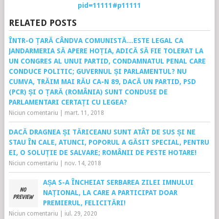
pid=11111#p11111
RELATED POSTS
ÎNTR-O ȚARĂ CÂNDVA COMUNISTĂ…ESTE LEGAL CA
JANDARMERIA SĂ APERE HOȚIA, ADICĂ SĂ FIE TOLERAT LA
UN CONGRES AL UNUI PARTID, CONDAMNATUL PENAL CARE
CONDUCE POLITIC; GUVERNUL ȘI PARLAMENTUL? NU
CUMVA, TRĂIM MAI RĂU CA-N 89, DACĂ UN PARTID, PSD
(PCR) ȘI O ȚARĂ (ROMÂNIA) SUNT CONDUSE DE
PARLAMENTARI CERTAȚI CU LEGEA?
Niciun comentariu
|
mart. 11, 2018
DACĂ DRAGNEA ȘI TĂRICEANU SUNT ATÂT DE SUS ȘI NE
STAU ÎN CALE, ATUNCI, POPORUL A GĂSIT SPECIAL, PENTRU
EI, O SOLUȚIE DE SALVARE; ROMÂNII DE PESTE HOTARE!
Niciun comentariu
|
nov. 14, 2018
AȘA S-A ÎNCHEIAT SERBAREA ZILEI IMNULUI
NAȚIONAL, LA CARE A PARTICIPAT DOAR
PREMIERUL, FELICITĂRI!
Niciun comentariu
|
iul. 29, 2020