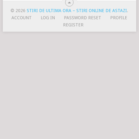
© 2026
STIRI DE ULTIMA ORA – STIRI ONLINE DE ASTAZI
.
ACCOUNT
LOG IN
PASSWORD RESET
PROFILE
REGISTER