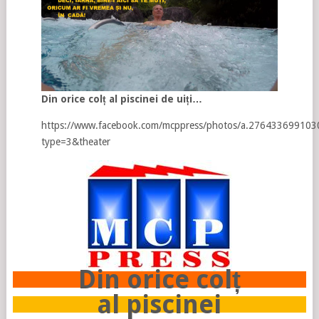
Din orice colț al piscinei de uiți…
https://www.facebook.com/mcppress/photos/a.27643369910
type=3&theater
Din orice colț
al piscinei