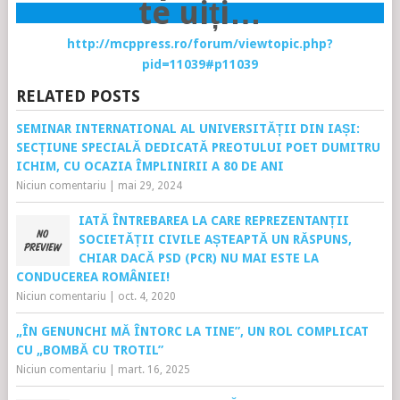
te uiți…
http://mcppress.ro/forum/viewtopic.php?
pid=11039#p11039
RELATED POSTS
SEMINAR INTERNATIONAL AL UNIVERSITĂȚII DIN IAȘI:
SECȚIUNE SPECIALĂ DEDICATĂ PREOTULUI POET DUMITRU
ICHIM, CU OCAZIA ÎMPLINIRII A 80 DE ANI
Niciun comentariu
|
mai 29, 2024
IATĂ ÎNTREBAREA LA CARE REPREZENTANȚII
SOCIETĂȚII CIVILE AȘTEAPTĂ UN RĂSPUNS,
CHIAR DACĂ PSD (PCR) NU MAI ESTE LA
CONDUCEREA ROMÂNIEI!
Niciun comentariu
|
oct. 4, 2020
„ÎN GENUNCHI MĂ ÎNTORC LA TINE”, UN ROL COMPLICAT
CU „BOMBĂ CU TROTIL”
Niciun comentariu
|
mart. 16, 2025