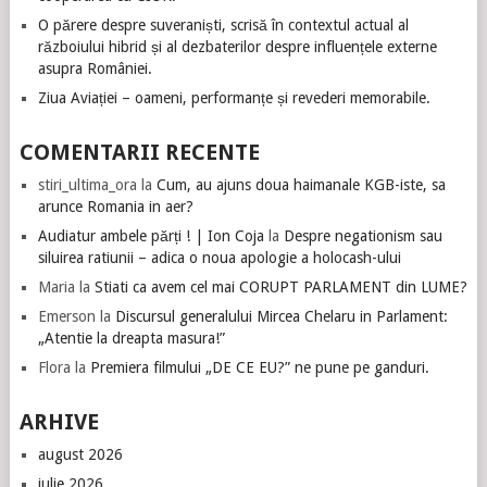
O părere despre suveraniști, scrisă în contextul actual al
războiului hibrid și al dezbaterilor despre influențele externe
asupra României.
Ziua Aviației – oameni, performanțe și revederi memorabile.
COMENTARII RECENTE
stiri_ultima_ora
la
Cum, au ajuns doua haimanale KGB-iste, sa
arunce Romania in aer?
Audiatur ambele părți ! | Ion Coja
la
Despre negationism sau
siluirea ratiunii – adica o noua apologie a holocash-ului
Maria
la
Stiati ca avem cel mai CORUPT PARLAMENT din LUME?
Emerson
la
Discursul generalului Mircea Chelaru in Parlament:
„Atentie la dreapta masura!”
Flora
la
Premiera filmului „DE CE EU?” ne pune pe ganduri.
ARHIVE
august 2026
iulie 2026