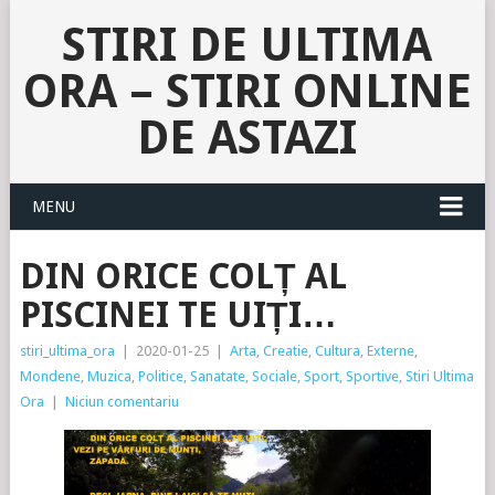
STIRI DE ULTIMA
ORA – STIRI ONLINE
DE ASTAZI
MENU
DIN ORICE COLȚ AL
PISCINEI TE UIȚI…
stiri_ultima_ora
|
2020-01-25
|
Arta
,
Creatie
,
Cultura
,
Externe
,
Mondene
,
Muzica
,
Politice
,
Sanatate
,
Sociale
,
Sport
,
Sportive
,
Stiri Ultima
Ora
|
Niciun comentariu