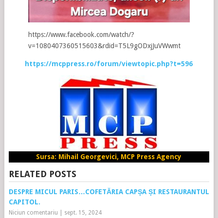
https://www.facebook.com/watch/?
v=1080407360515603&rdid=T5L9gODxjJuVWwmt
https://mcppress.ro/forum/viewtopic.php?t=596
Sursa: Mihail Georgevici, MCP Press Agency
RELATED POSTS
DESPRE MICUL PARIS…COFETĂRIA CAPȘA ȘI RESTAURANTUL
CAPITOL.
Niciun comentariu
|
sept. 15, 2024