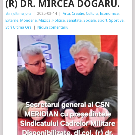
(R) DR. MIRCEA DOGARU.
stiri_ultima_ora
|
2025-03-14
|
Arta
,
Creatie
,
Cultura
,
Economice
,
Externe
,
Mondene
,
Muzica
,
Politice
,
Sanatate
,
Sociale
,
Sport
,
Sportive
,
Stiri Ultima Ora
|
Niciun comentariu