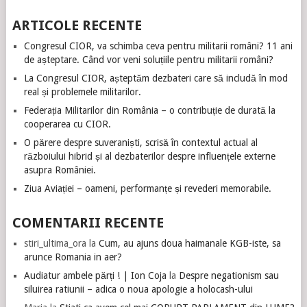
ARTICOLE RECENTE
Congresul CIOR, va schimba ceva pentru militarii români? 11 ani
de așteptare. Când vor veni soluțiile pentru militarii români?
La Congresul CIOR, așteptăm dezbateri care să includă în mod
real și problemele militarilor.
Federația Militarilor din România – o contribuție de durată la
cooperarea cu CIOR.
O părere despre suveraniști, scrisă în contextul actual al
războiului hibrid și al dezbaterilor despre influențele externe
asupra României.
Ziua Aviației – oameni, performanțe și revederi memorabile.
COMENTARII RECENTE
stiri_ultima_ora
la
Cum, au ajuns doua haimanale KGB-iste, sa
arunce Romania in aer?
Audiatur ambele părți ! | Ion Coja
la
Despre negationism sau
siluirea ratiunii – adica o noua apologie a holocash-ului