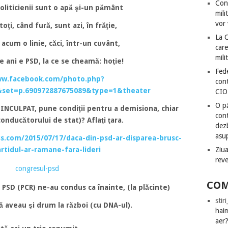
Con
oliticienii sunt o apă şi-un pământ
mili
vor 
oţi, când fură, sunt azi, în frăţie,
La 
acum o linie, căci, într-un cuvânt,
care
mili
 ani e PSD, la ce se cheamă: hoţie!
Fede
ww.facebook.com/photo.php?
cont
&set=p.690972887675089&type=1&theater
CIO
O pă
 INCULPAT, pune condiţii pentru a demisiona, chiar
cont
onducătorului de stat)? Aflaţi ţara.
dezb
asu
s.com/2015/07/17/daca-din-psd-ar-disparea-brusc-
artidul-ar-ramane-fara-lideri
Ziua
rev
COM
i PSD (PCR) ne-au condus ca înainte, (la plăcinte)
stir
că aveau şi drum la război (cu DNA-ul).
hai
aer