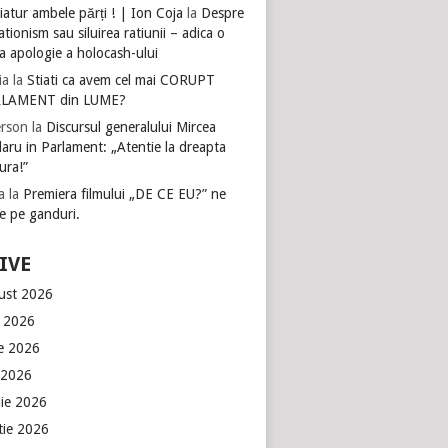
atur ambele părți ! | Ion Coja
la
Despre
tionism sau siluirea ratiunii – adica o
a apologie a holocash-ului
ia
la
Stiati ca avem cel mai CORUPT
LAMENT din LUME?
rson
la
Discursul generalului Mircea
aru in Parlament: „Atentie la dreapta
ura!”
a
la
Premiera filmului „DE CE EU?” ne
e pe ganduri.
IVE
ust 2026
e 2026
ie 2026
 2026
lie 2026
tie 2026