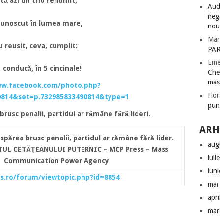
stă azi un trio renumit,
Audi
nega
cunoscut în lumea mare,
nou
Mar
u reusit, ceva, cumplit:
PAR
Eme
 conducă, în 5 cincinale!
Chel
mas
ww.facebook.com/photo.php?
Flor
0814&set=p.732985833490814&type=1
pun
brusc penalii, partidul ar rămâne fără lideri.
ARH
spărea brusc penalii, partidul ar rămâne fără lider.
aug
ITUL CETĂŢEANULUI PUTERNIC – MCP Press – Mass
iuli
Communication Power Agency
iun
s.ro/forum/viewtopic.php?id=8854
mai
apri
mar