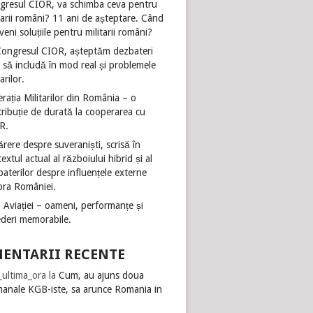
gresul CIOR, va schimba ceva pentru
tarii români? 11 ani de așteptare. Când
veni soluțiile pentru militarii români?
Congresul CIOR, așteptăm dezbateri
 să includă în mod real și problemele
tarilor.
rația Militarilor din România – o
ribuție de durată la cooperarea cu
R.
rere despre suveraniști, scrisă în
extul actual al războiului hibrid și al
aterilor despre influențele externe
pra României.
 Aviației – oameni, performanțe și
ederi memorabile.
ENTARII RECENTE
i_ultima_ora
la
Cum, au ajuns doua
manale KGB-iste, sa arunce Romania in
?