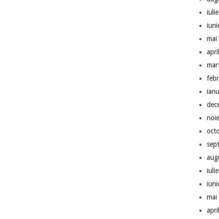
iuli
iun
mai
apri
mar
feb
ian
dec
noi
oct
sep
aug
iuli
iun
mai
apri