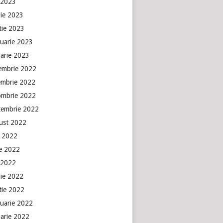
 2023
lie 2023
tie 2023
ruarie 2023
uarie 2023
embrie 2022
embrie 2022
ombrie 2022
tembrie 2022
ust 2022
e 2022
ie 2022
 2022
lie 2022
tie 2022
ruarie 2022
uarie 2022