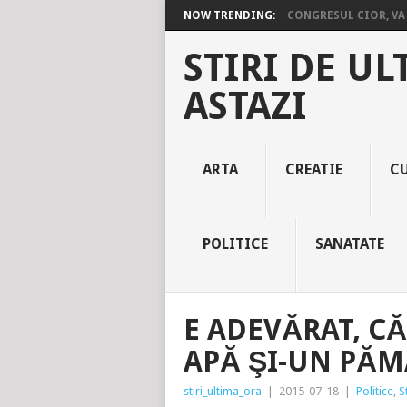
NOW TRENDING:
CONGRESUL CIOR, VA 
STIRI DE UL
ASTAZI
ARTA
CREATIE
C
POLITICE
SANATATE
E ADEVĂRAT, CĂ
APĂ ŞI-UN PĂ
stiri_ultima_ora
|
2015-07-18
|
Politice
,
S