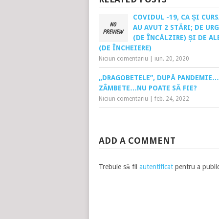
COVIDUL -19, CA ȘI CURS
AU AVUT 2 STĂRI; DE UR
(DE ÎNCĂLZIRE) ȘI DE A
(DE ÎNCHEIERE)
Niciun comentariu
|
iun. 20, 2020
„DRAGOBETELE”, DUPĂ PANDEMIE
ZÂMBETE…NU POATE SĂ FIE?
Niciun comentariu
|
feb. 24, 2022
ADD A COMMENT
Trebuie să fii
autentificat
pentru a publi