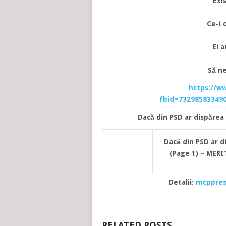
Exi
Ce-i 
Ei a
Să ne
https://w
fbid=73298583349
Dacă din PSD ar dispărea 
Dacă din PSD ar di
(Page 1) – MER
Detalii:
mcppres
RELATED POSTS