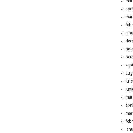
mai
apri
mar
feb
ian
dec
noi
oct
sep
aug
iuli
iun
mai
apri
mar
feb
ian