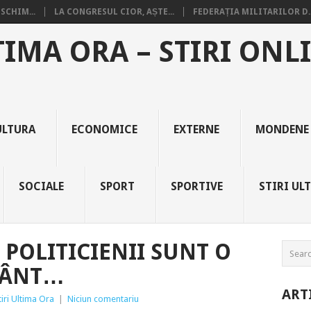
SCHIM...
LA CONGRESUL CIOR, AȘTE...
FEDERAȚIA MILITARILOR D..
TIMA ORA – STIRI ONL
ULTURA
ECONOMICE
EXTERNE
MONDENE
SOCIALE
SPORT
SPORTIVE
STIRI UL
 POLITICIENII SUNT O
MÂNT…
ART
tiri Ultima Ora
|
Niciun comentariu