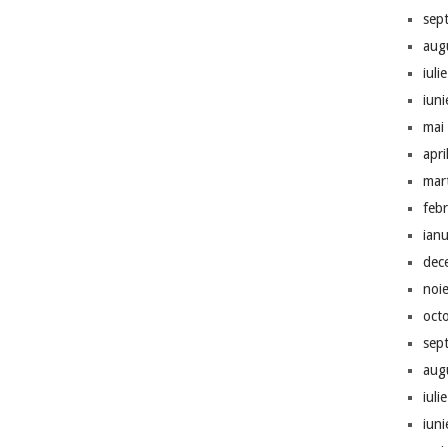
sep
aug
iuli
iun
mai
apri
mar
feb
ian
dec
noi
oct
sep
aug
iuli
iun