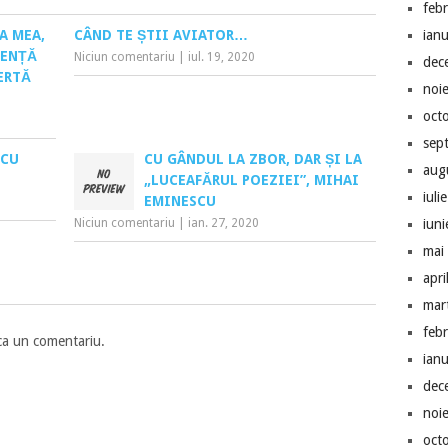
feb
A MEA,
CÂND TE ȘTII AVIATOR…
ian
GENȚĂ
Niciun comentariu
|
iul. 19, 2020
dec
LERTĂ
noi
oct
sep
…CU
CU GÂNDUL LA ZBOR, DAR ȘI LA
aug
„LUCEAFĂRUL POEZIEI”, MIHAI
iuli
EMINESCU
Niciun comentariu
|
ian. 27, 2020
iun
mai
apri
mar
feb
ca un comentariu.
ian
dec
noi
oct