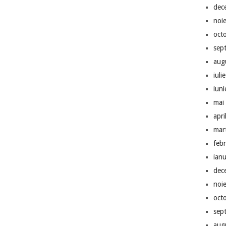
dec
noi
oct
sep
aug
iuli
iun
mai
apri
mar
feb
ian
dec
noi
oct
sep
aug