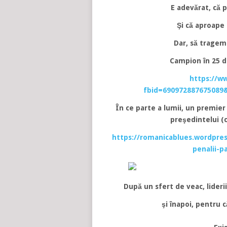
E adevărat, că p
Şi că aproape t
Dar, să tragem 
Campion în 25 de
https://w
fbid=690972887675089
În ce parte a lumii, un premier
preşedintelui (c
https://romanicablues.wordpres
penalii-p
După un sfert de veac, lideri
şi înapoi, pentru 