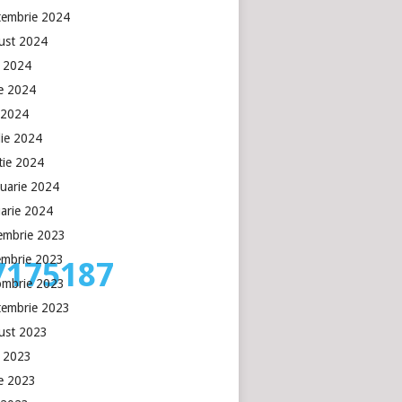
tembrie 2024
ust 2024
e 2024
ie 2024
 2024
lie 2024
tie 2024
ruarie 2024
uarie 2024
embrie 2023
embrie 2023
7175187
ombrie 2023
tembrie 2023
ust 2023
e 2023
ie 2023