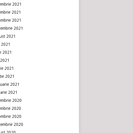
embrie 2021
embrie 2021
ombrie 2021
tembrie 2021
ust 2021
e 2021
ie 2021
 2021
lie 2021
tie 2021
ruarie 2021
uarie 2021
embrie 2020
embrie 2020
ombrie 2020
tembrie 2020
ust 2020