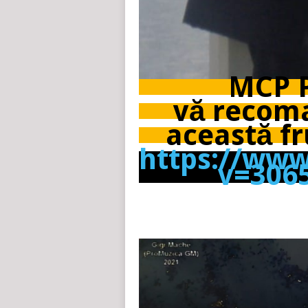
MCP P
vă recoma
această f
https://ww
v=306