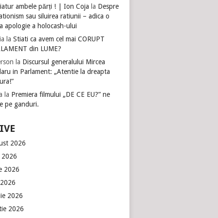
atur ambele părți ! | Ion Coja
la
Despre
tionism sau siluirea ratiunii – adica o
a apologie a holocash-ului
ia
la
Stiati ca avem cel mai CORUPT
LAMENT din LUME?
rson
la
Discursul generalului Mircea
aru in Parlament: „Atentie la dreapta
ura!”
a
la
Premiera filmului „DE CE EU?” ne
e pe ganduri.
IVE
ust 2026
e 2026
ie 2026
 2026
lie 2026
tie 2026