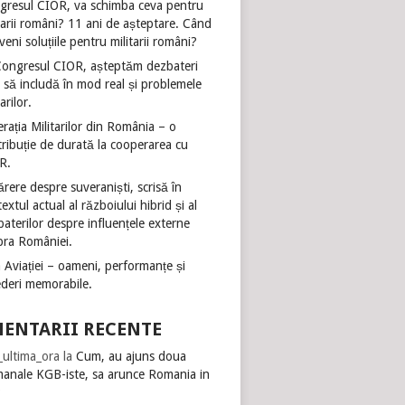
gresul CIOR, va schimba ceva pentru
tarii români? 11 ani de așteptare. Când
veni soluțiile pentru militarii români?
Congresul CIOR, așteptăm dezbateri
 să includă în mod real și problemele
tarilor.
rația Militarilor din România – o
ribuție de durată la cooperarea cu
R.
rere despre suveraniști, scrisă în
extul actual al războiului hibrid și al
aterilor despre influențele externe
pra României.
 Aviației – oameni, performanțe și
ederi memorabile.
ENTARII RECENTE
i_ultima_ora
la
Cum, au ajuns doua
manale KGB-iste, sa arunce Romania in
?