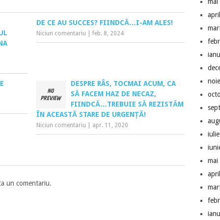
mai
apri
DE CE AU SUCCES? FIINDCĂ…I-AM ALES!
mar
UL
Niciun comentariu
|
feb. 8, 2024
feb
NA
ian
dec
noi
IE
DESPRE RÂS, TOCMAI ACUM, CA
SĂ FACEM HAZ DE NECAZ,
oct
FIINDCĂ…TREBUIE SĂ REZISTĂM
sep
ÎN ACEASTĂ STARE DE URGENȚĂ!
aug
Niciun comentariu
|
apr. 11, 2020
iuli
iun
mai
apri
ca un comentariu.
mar
feb
ian