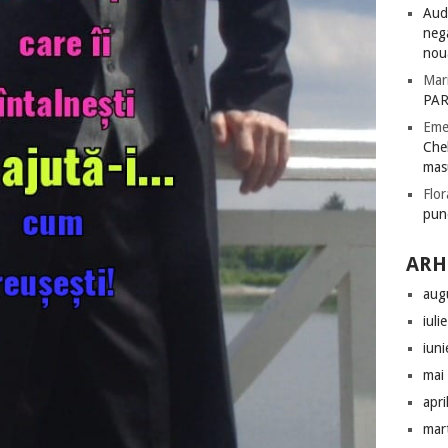
Audi
nega
nou
Mar
PAR
Eme
Chel
mas
Flor
pun
ARH
aug
iuli
iun
mai
apri
mar