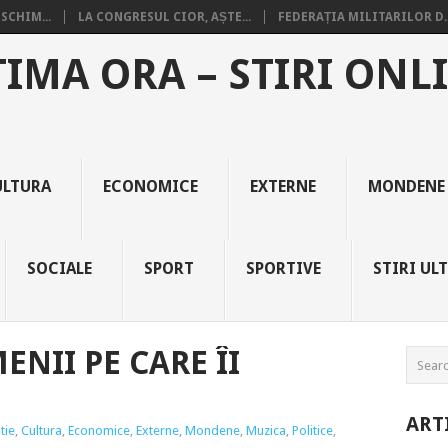
SCHIM...
LA CONGRESUL CIOR, AȘTE...
FEDERAȚIA MILITARILOR D..
TIMA ORA – STIRI ONL
ULTURA
ECONOMICE
EXTERNE
MONDENE
SOCIALE
SPORT
SPORTIVE
STIRI UL
ENII PE CARE ÎI
ART
tie
,
Cultura
,
Economice
,
Externe
,
Mondene
,
Muzica
,
Politice
,