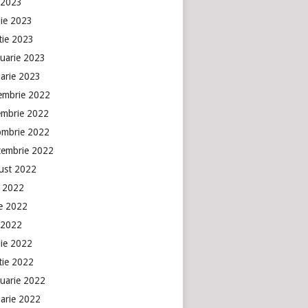
 2023
lie 2023
tie 2023
ruarie 2023
uarie 2023
embrie 2022
embrie 2022
ombrie 2022
tembrie 2022
ust 2022
e 2022
ie 2022
 2022
lie 2022
tie 2022
ruarie 2022
uarie 2022