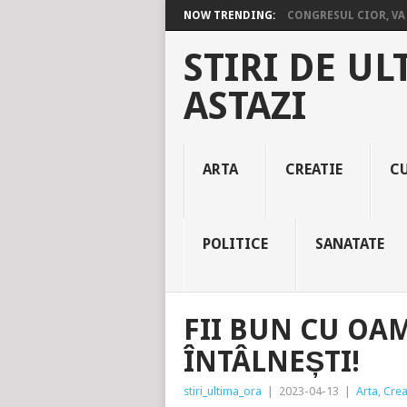
NOW TRENDING:
CONGRESUL CIOR, VA 
STIRI DE UL
ASTAZI
ARTA
CREATIE
C
POLITICE
SANATATE
FII BUN CU OAM
ÎNTÂLNEȘTI!
stiri_ultima_ora
|
2023-04-13
|
Arta
,
Crea