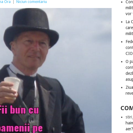
ima Ora
|
Niciun comentariu
Con
mili
vor 
La 
care
mili
Fede
cont
CIO
O pă
cont
dezb
asu
Ziua
rev
COM
stir
hai
aer