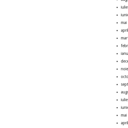
iuli
iun
mai
apri
mar
feb
ian
dec
noi
oct
sep
aug
iuli
iun
mai
apri