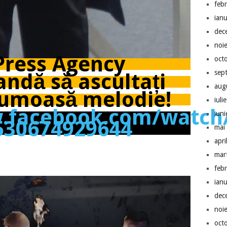
feb
ian
dec
noi
ress Agency
oct
sep
ndă să ascultați
aug
rumoasă melodie!
iuli
w.facebook.com/watch
iun
530674929644
mai
apri
mar
feb
ian
dec
noi
oct