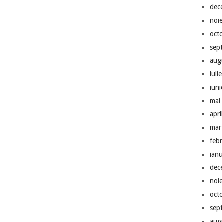
dec
noi
oct
sep
aug
iuli
iun
mai
apri
mar
feb
ian
dec
noi
oct
sep
aug