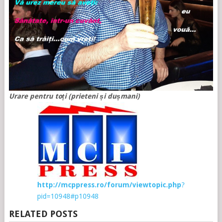
Urare pentru toți (prieteni și dușmani)
http://mcppress.ro/forum/viewtopic.php
?
pid=10948#p10948
RELATED POSTS