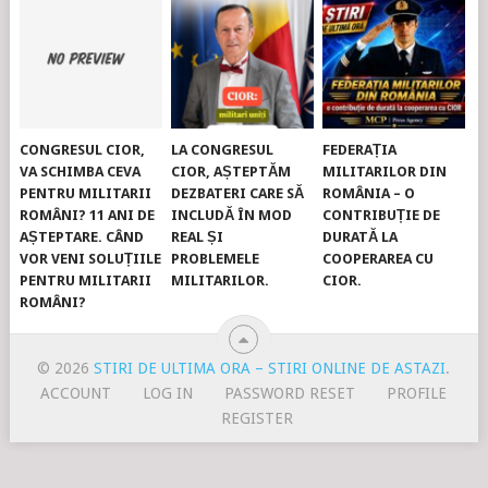
CONGRESUL CIOR,
LA CONGRESUL
FEDERAȚIA
VA SCHIMBA CEVA
CIOR, AȘTEPTĂM
MILITARILOR DIN
PENTRU MILITARII
DEZBATERI CARE SĂ
ROMÂNIA – O
ROMÂNI? 11 ANI DE
INCLUDĂ ÎN MOD
CONTRIBUȚIE DE
AȘTEPTARE. CÂND
REAL ȘI
DURATĂ LA
VOR VENI SOLUȚIILE
PROBLEMELE
COOPERAREA CU
PENTRU MILITARII
MILITARILOR.
CIOR.
ROMÂNI?
© 2026
STIRI DE ULTIMA ORA – STIRI ONLINE DE ASTAZI
.
ACCOUNT
LOG IN
PASSWORD RESET
PROFILE
REGISTER