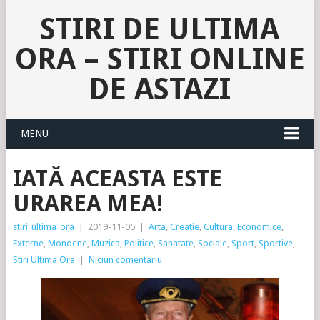
STIRI DE ULTIMA
ORA – STIRI ONLINE
DE ASTAZI
MENU
IATĂ ACEASTA ESTE
URAREA MEA!
stiri_ultima_ora
|
2019-11-05
|
Arta
,
Creatie
,
Cultura
,
Economice
,
Externe
,
Mondene
,
Muzica
,
Politice
,
Sanatate
,
Sociale
,
Sport
,
Sportive
,
Stiri Ultima Ora
|
Niciun comentariu