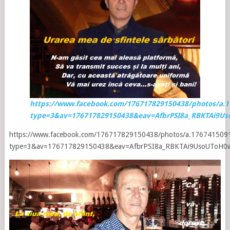
https://www.facebook.com/176717829150438/photos/a.
type=3&av=176717829150438&eav=AfbrPSI8a_RBKTAi9
https://www.facebook.com/176717829150438/photos/a.17674150
type=3&av=176717829150438&eav=AfbrPSI8a_RBKTAi9UsoUToH0