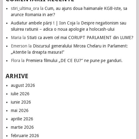
stiri_ultima_ora
la
Cum, au ajuns doua haimanale KGB-iste, sa
arunce Romania in aer?
Audiatur ambele părți ! | Ion Coja
la
Despre negationism sau
siluirea ratiunii – adica o noua apologie a holocash-ului
Maria
la
Stiati ca avem cel mai CORUPT PARLAMENT din LUME?
Emerson
la
Discursul generalului Mircea Chelaru in Parlament:
„Atentie la dreapta masura!”
Flora
la
Premiera filmului „DE CE EU?” ne pune pe ganduri.
ARHIVE
august 2026
iulie 2026
iunie 2026
mai 2026
aprilie 2026
martie 2026
februarie 2026