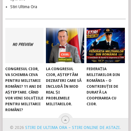
Stiri Ultima Ora
CONGRESUL CIOR,
LA CONGRESUL
FEDERAȚIA
VA SCHIMBA CEVA
CIOR, AȘTEPTĂM
MILITARILOR DIN
PENTRU MILITARII
DEZBATERI CARE SĂ
ROMÂNIA – O
ROMÂNI? 11 ANI DE
INCLUDĂ ÎN MOD
CONTRIBUȚIE DE
AȘTEPTARE. CÂND
REAL ȘI
DURATĂ LA
VOR VENI SOLUȚIILE
PROBLEMELE
COOPERAREA CU
PENTRU MILITARII
MILITARILOR.
CIOR.
ROMÂNI?
© 2026
STIRI DE ULTIMA ORA – STIRI ONLINE DE ASTAZI
.