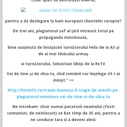
Chiar speri să desfiinţezi DNA-ul,
pentru a da dezlegare la bani europeni clientelei corupte?
De trei ani, plagiatorul şef al ţării mizează totul pe
propaganda mincinoasă,
bine susţinută de învăţăceii turnătorului Felix de la A3 şi
de ai mai tînărului urmaş
ai turnătorului, Sebastian Ghiţă de la RoTV.
Vai de tine şi de clica ta, cînd românii vor înţelege cît i-ai
minţit.” >>
http://hotinfo.ro/traian-basescu-il-trage-de-urechi-pe-
plagiatorul-mincinos-vai-de-tine-si-de-clica-ta
Ne intrebam: chiar numai pacatosii neamului (fosti
comunisti, de neinlocuit) se bat timp de 25 ani, pentru a
ne conduce tara si a deveni alesi: