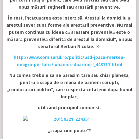
pericol în spaţiul public, care s-au sustras sau care s-au
opus măsurii reţinerii sau arestării preventive.
În rest, încătuşarea este interzisă. Arestul la domiciliu şi
arestul sever sunt forme ale arestării preventive. Nu mai
putem continua cu ideea că arestare preventivă este o
măsură preventivă diferită de arestul la domiciul”, a spus
senatorul Șerban Nicolae.
>>
http://www.comisarul.ro/politic/psd-joaca-martea-
neagra-pe-furis/iohannis-doarme-l_443717.html
Nu cumva trebuie sa ne parasim tara sau chiar planeta,
pentru a scapa de o mana de oameni corupti,
„conducatori politici”, care respecta cetatenii dupa bunul
lor plac,
utilizand principiul comunist:
„scapa cine poate”?