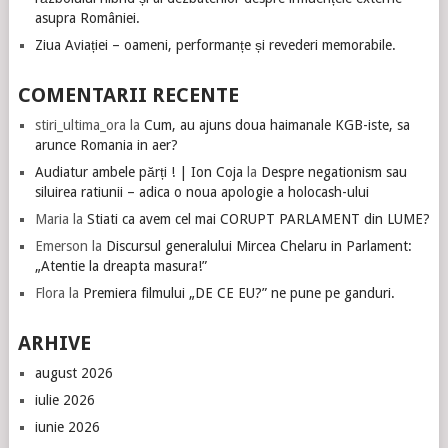
asupra României.
Ziua Aviației – oameni, performanțe și revederi memorabile.
COMENTARII RECENTE
stiri_ultima_ora
la
Cum, au ajuns doua haimanale KGB-iste, sa
arunce Romania in aer?
Audiatur ambele părți ! | Ion Coja
la
Despre negationism sau
siluirea ratiunii – adica o noua apologie a holocash-ului
Maria
la
Stiati ca avem cel mai CORUPT PARLAMENT din LUME?
Emerson
la
Discursul generalului Mircea Chelaru in Parlament:
„Atentie la dreapta masura!”
Flora
la
Premiera filmului „DE CE EU?” ne pune pe ganduri.
ARHIVE
august 2026
iulie 2026
iunie 2026