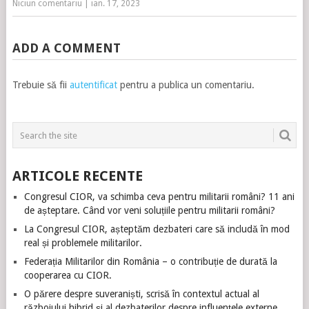
Niciun comentariu
|
ian. 17, 2023
ADD A COMMENT
Trebuie să fii
autentificat
pentru a publica un comentariu.
ARTICOLE RECENTE
Congresul CIOR, va schimba ceva pentru militarii români? 11 ani
de așteptare. Când vor veni soluțiile pentru militarii români?
La Congresul CIOR, așteptăm dezbateri care să includă în mod
real și problemele militarilor.
Federația Militarilor din România – o contribuție de durată la
cooperarea cu CIOR.
O părere despre suveraniști, scrisă în contextul actual al
războiului hibrid și al dezbaterilor despre influențele externe