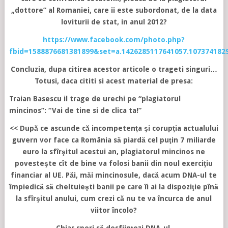
„dottore” al Romaniei, care ii este subordonat, de la data
loviturii de stat, in anul 2012?
https://www.facebook.com/photo.php?
fbid=1588876681381899&set=a.1426285117641057.107374182
Concluzia, dupa citirea acestor articole o trageti singuri…
Totusi, daca cititi si acest material de presa:
Traian Basescu il trage de urechi pe “plagiatorul
mincinos”: “Vai de tine si de clica ta!”
<< După ce ascunde că incompetenţa şi corupţia actualului
guvern vor face ca România să piardă cel puţin 7 miliarde
euro la sfîrşitul acestui an, plagiatorul mincinos ne
povesteşte cît de bine va folosi banii din noul exerciţiu
financiar al UE. Păi, măi mincinosule, dacă acum DNA-ul te
împiedică să cheltuieşti banii pe care îi ai la dispoziţie pînă
la sfîrşitul anului, cum crezi că nu te va încurca de anul
viitor încolo?