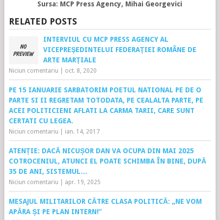
Sursa: MCP Press Agency, Mihai Georgevici
RELATED POSTS
INTERVIUL CU MCP PRESS AGENCY AL
VICEPREŞEDINTELUI FEDERAŢIEI ROMÂNE DE
ARTE MARŢIALE
Niciun comentariu
|
oct. 8, 2020
PE 15 IANUARIE SARBATORIM POETUL NATIONAL PE DE O
PARTE SI II REGRETAM TOTODATA, PE CEALALTA PARTE, PE
ACEI POLITICIENI AFLATI LA CARMA TARII, CARE SUNT
CERTATI CU LEGEA.
Niciun comentariu
|
ian. 14, 2017
ATENȚIE: DACĂ NICUȘOR DAN VA OCUPA DIN MAI 2025
COTROCENIUL, ATUNCI EL POATE SCHIMBA ÎN BINE, DUPĂ
35 DE ANI, SISTEMUL…
Niciun comentariu
|
apr. 19, 2025
MESAJUL MILITARILOR CĂTRE CLASA POLITICĂ: „NE VOM
APĂRA ȘI PE PLAN INTERN!”