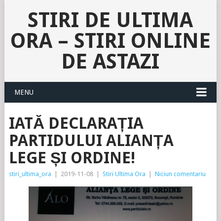
STIRI DE ULTIMA
ORA – STIRI ONLINE
DE ASTAZI
MENU
IATĂ DECLARAȚIA
PARTIDULUI ALIANȚA
LEGE ȘI ORDINE!
stiri_ultima_ora
|
2019-11-08
|
Stiri Ultima Ora
|
Niciun comentariu