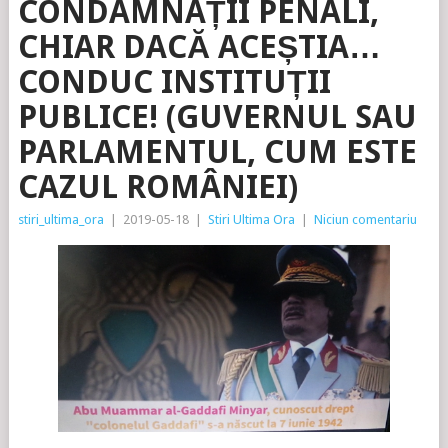
CONDAMNAȚII PENALI,
CHIAR DACĂ ACEȘTIA…
CONDUC INSTITUȚII
PUBLICE! (GUVERNUL SAU
PARLAMENTUL, CUM ESTE
CAZUL ROMÂNIEI)
stiri_ultima_ora
|
2019-05-18
|
Stiri Ultima Ora
|
Niciun comentariu