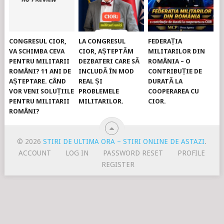
CONGRESUL CIOR,
LA CONGRESUL
FEDERAȚIA
VA SCHIMBA CEVA
CIOR, AȘTEPTĂM
MILITARILOR DIN
PENTRU MILITARII
DEZBATERI CARE SĂ
ROMÂNIA – O
ROMÂNI? 11 ANI DE
INCLUDĂ ÎN MOD
CONTRIBUȚIE DE
AȘTEPTARE. CÂND
REAL ȘI
DURATĂ LA
VOR VENI SOLUȚIILE
PROBLEMELE
COOPERAREA CU
PENTRU MILITARII
MILITARILOR.
CIOR.
ROMÂNI?
© 2026
STIRI DE ULTIMA ORA – STIRI ONLINE DE ASTAZI
.
ACCOUNT
LOG IN
PASSWORD RESET
PROFILE
REGISTER