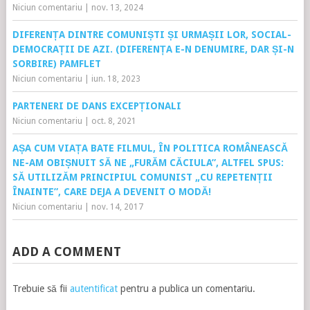
Niciun comentariu
|
nov. 13, 2024
DIFERENȚA DINTRE COMUNIȘTI ȘI URMAȘII LOR, SOCIAL-
DEMOCRAȚII DE AZI. (DIFERENȚA E-N DENUMIRE, DAR ȘI-N
SORBIRE) PAMFLET
Niciun comentariu
|
iun. 18, 2023
PARTENERI DE DANS EXCEPȚIONALI
Niciun comentariu
|
oct. 8, 2021
AȘA CUM VIAȚA BATE FILMUL, ÎN POLITICA ROMÂNEASCĂ
NE-AM OBIȘNUIT SĂ NE „FURĂM CĂCIULA”, ALTFEL SPUS:
SĂ UTILIZĂM PRINCIPIUL COMUNIST „CU REPETENȚII
ÎNAINTE”, CARE DEJA A DEVENIT O MODĂ!
Niciun comentariu
|
nov. 14, 2017
ADD A COMMENT
Trebuie să fii
autentificat
pentru a publica un comentariu.