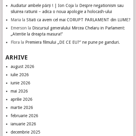
Audiatur ambele părți ! | Ion Coja
la
Despre negationism sau
siluirea ratiunii – adica o noua apologie a holocash-ului
Maria
la
Stiati ca avem cel mai CORUPT PARLAMENT din LUME?
Emerson
la
Discursul generalului Mircea Chelaru in Parlament:
„Atentie la dreapta masura!”
Flora
la
Premiera filmului „DE CE EU?” ne pune pe ganduri.
ARHIVE
august 2026
iulie 2026
iunie 2026
mai 2026
aprilie 2026
martie 2026
februarie 2026
ianuarie 2026
decembrie 2025