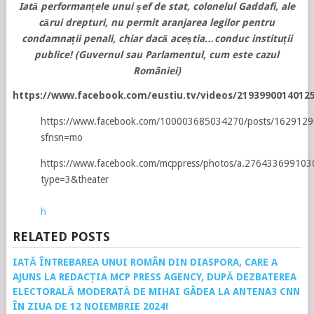
Iată performanțele unui șef de stat, colonelul Gaddafi, ale
cărui drepturi, nu permit aranjarea legilor pentru
condamnații penali, chiar dacă aceștia…conduc instituții
publice! (Guvernul sau Parlamentul, cum este cazul
României)
https://www.facebook.com/eustiu.tv/videos/219399001
https://www.facebook.com/100003685034270/posts/162912
sfnsn=mo
https://www.facebook.com/mcppress/photos/a.27643369910
type=3&theater
h
RELATED POSTS
IATĂ ÎNTREBAREA UNUI ROMÂN DIN DIASPORA, CARE A
AJUNS LA REDACȚIA MCP PRESS AGENCY, DUPĂ DEZBATEREA
ELECTORALĂ MODERATĂ DE MIHAI GÂDEA LA ANTENA3 CNN
ÎN ZIUA DE 12 NOIEMBRIE 2024!