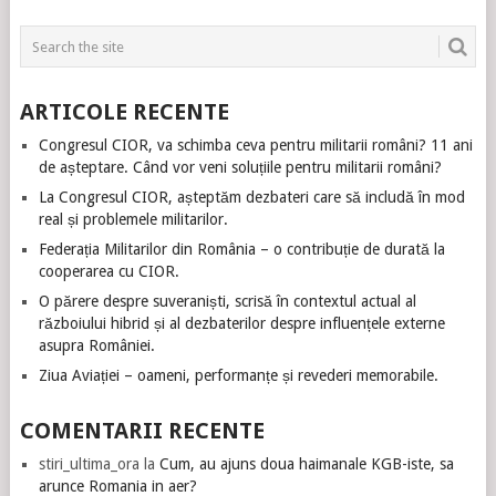
ARTICOLE RECENTE
Congresul CIOR, va schimba ceva pentru militarii români? 11 ani
de așteptare. Când vor veni soluțiile pentru militarii români?
La Congresul CIOR, așteptăm dezbateri care să includă în mod
real și problemele militarilor.
Federația Militarilor din România – o contribuție de durată la
cooperarea cu CIOR.
O părere despre suveraniști, scrisă în contextul actual al
războiului hibrid și al dezbaterilor despre influențele externe
asupra României.
Ziua Aviației – oameni, performanțe și revederi memorabile.
COMENTARII RECENTE
stiri_ultima_ora
la
Cum, au ajuns doua haimanale KGB-iste, sa
arunce Romania in aer?