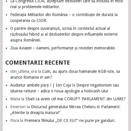
La Congresul CIOR, așteptăm dezbateri care să includă în mod
real și problemele militarilor.
Federația Militarilor din România – o contribuție de durată la
cooperarea cu CIOR.
O părere despre suveraniști, scrisă în contextul actual al
războiului hibrid și al dezbaterilor despre influențele externe
asupra României.
Ziua Aviației – oameni, performanțe și revederi memorabile.
COMENTARII RECENTE
stiri_ultima_ora
la
Cum, au ajuns doua haimanale KGB-iste, sa
arunce Romania in aer?
Audiatur ambele părți ! | Ion Coja
la
Despre negationism sau
siluirea ratiunii – adica o noua apologie a holocash-ului
Maria
la
Stiati ca avem cel mai CORUPT PARLAMENT din LUME?
Emerson
la
Discursul generalului Mircea Chelaru in Parlament:
„Atentie la dreapta masura!”
Flora
la
Premiera filmului „DE CE EU?” ne pune pe ganduri.