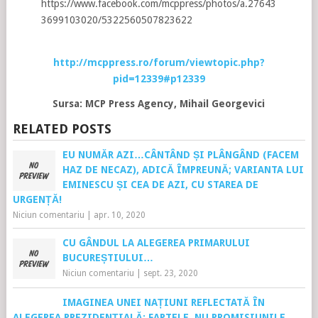
https://www.facebook.com/mcppress/photos/a.27643
3699103020/5322560507823622
http://mcppress.ro/forum/viewtopic.php?
pid=12339#p12339
Sursa: MCP Press Agency, Mihail Georgevici
RELATED POSTS
EU NUMĂR AZI…CÂNTÂND ȘI PLÂNGÂND (FACEM
HAZ DE NECAZ), ADICĂ ÎMPREUNĂ; VARIANTA LUI
EMINESCU ȘI CEA DE AZI, CU STAREA DE
URGENȚĂ!
Niciun comentariu
|
apr. 10, 2020
CU GÂNDUL LA ALEGEREA PRIMARULUI
BUCUREȘTIULUI…
Niciun comentariu
|
sept. 23, 2020
IMAGINEA UNEI NAȚIUNI REFLECTATĂ ÎN
ALEGEREA PREZIDENȚIALĂ: FAPTELE, NU PROMISIUNILE.