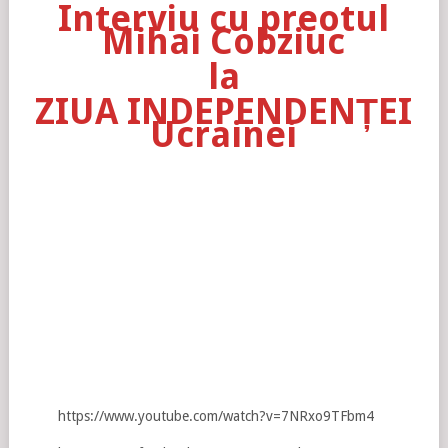
Interviu cu preotul
Mihai Cobziuc
la
ZIUA INDEPENDENȚEI
Ucrainei
https://www.youtube.com/watch?v=7NRxo9TFbm4