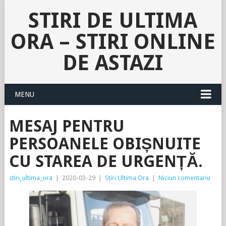
STIRI DE ULTIMA
ORA – STIRI ONLINE
DE ASTAZI
MENU
MESAJ PENTRU
PERSOANELE OBIȘNUITE
CU STAREA DE URGENȚĂ.
stiri_ultima_ora
|
2020-03-29
|
Stiri Ultima Ora
|
Niciun comentariu