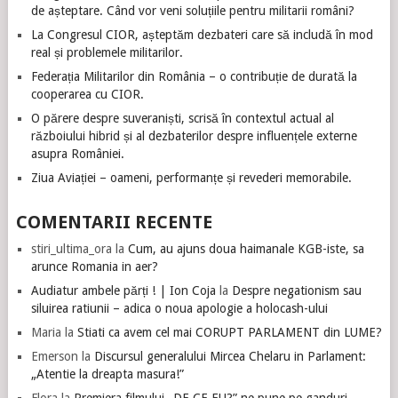
de așteptare. Când vor veni soluțiile pentru militarii români?
La Congresul CIOR, așteptăm dezbateri care să includă în mod
real și problemele militarilor.
Federația Militarilor din România – o contribuție de durată la
cooperarea cu CIOR.
O părere despre suveraniști, scrisă în contextul actual al
războiului hibrid și al dezbaterilor despre influențele externe
asupra României.
Ziua Aviației – oameni, performanțe și revederi memorabile.
COMENTARII RECENTE
stiri_ultima_ora
la
Cum, au ajuns doua haimanale KGB-iste, sa
arunce Romania in aer?
Audiatur ambele părți ! | Ion Coja
la
Despre negationism sau
siluirea ratiunii – adica o noua apologie a holocash-ului
Maria
la
Stiati ca avem cel mai CORUPT PARLAMENT din LUME?
Emerson
la
Discursul generalului Mircea Chelaru in Parlament:
„Atentie la dreapta masura!”
Flora
la
Premiera filmului „DE CE EU?” ne pune pe ganduri.