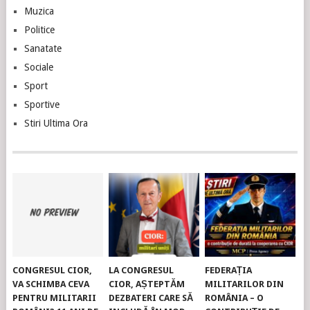
Muzica
Politice
Sanatate
Sociale
Sport
Sportive
Stiri Ultima Ora
CONGRESUL CIOR,
LA CONGRESUL
FEDERAȚIA
VA SCHIMBA CEVA
CIOR, AȘTEPTĂM
MILITARILOR DIN
PENTRU MILITARII
DEZBATERI CARE SĂ
ROMÂNIA – O