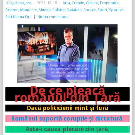
stiri_ultima_ora
|
2021-12-18
|
Arta
,
Creatie
,
Cultura
,
Economice
,
Externe
,
Mondene
,
Muzica
,
Politice
,
Sanatate
,
Sociale
,
Sport
,
Sportive
,
Stiri Ultima Ora
|
Niciun comentariu
De ce pleacă
românul din Țară
Dacă politicienii mint și fură
Românul suportă corupție și dictatură
.
Asta-i cauza plecării din țară
,