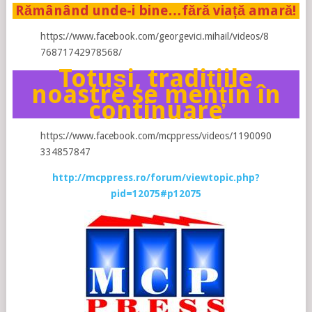
Rămânând unde-i bine…fără viață amară!
https://www.facebook.com/georgevici.mihail/videos/8
76871742978568/
Totuși, tradițiile
noastre se mențin în
continuare
https://www.facebook.com/mcppress/videos/1190090
334857847
http://mcppress.ro/forum/viewtopic.php?
pid=12075#p12075