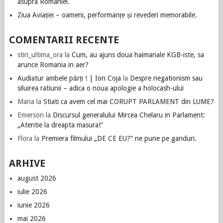
asupra României.
Ziua Aviației – oameni, performanțe și revederi memorabile.
COMENTARII RECENTE
stiri_ultima_ora
la
Cum, au ajuns doua haimanale KGB-iste, sa
arunce Romania in aer?
Audiatur ambele părți ! | Ion Coja
la
Despre negationism sau
siluirea ratiunii – adica o noua apologie a holocash-ului
Maria
la
Stiati ca avem cel mai CORUPT PARLAMENT din LUME?
Emerson
la
Discursul generalului Mircea Chelaru in Parlament:
„Atentie la dreapta masura!”
Flora
la
Premiera filmului „DE CE EU?” ne pune pe ganduri.
ARHIVE
august 2026
iulie 2026
iunie 2026
mai 2026