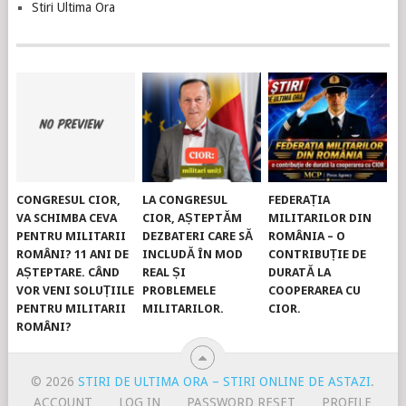
Stiri Ultima Ora
CONGRESUL CIOR,
LA CONGRESUL
FEDERAȚIA
VA SCHIMBA CEVA
CIOR, AȘTEPTĂM
MILITARILOR DIN
PENTRU MILITARII
DEZBATERI CARE SĂ
ROMÂNIA – O
ROMÂNI? 11 ANI DE
INCLUDĂ ÎN MOD
CONTRIBUȚIE DE
AȘTEPTARE. CÂND
REAL ȘI
DURATĂ LA
VOR VENI SOLUȚIILE
PROBLEMELE
COOPERAREA CU
PENTRU MILITARII
MILITARILOR.
CIOR.
ROMÂNI?
© 2026
STIRI DE ULTIMA ORA – STIRI ONLINE DE ASTAZI
.
ACCOUNT
LOG IN
PASSWORD RESET
PROFILE