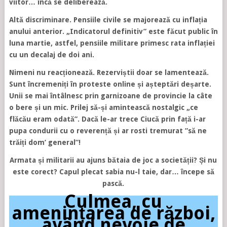
viitor… încă se deliberează.
Altă discriminare. Pensiile civile se majorează cu inflația
anului anterior. „Indicatorul definitiv” este făcut public în
luna martie, astfel, pensiile militare primesc rata inflației
cu un decalaj de doi ani.
Nimeni nu reacționează. Rezerviștii doar se lamentează.
Sunt încremeniți în proteste online și așteptări deșarte.
Unii se mai întâlnesc prin garnizoane de provincie la câte
o bere și un mic. Prilej să-și amintească nostalgic „ce
flăcău eram odată”. Dacă le-ar trece Ciucă prin față i-ar
pupa condurii cu o reverență și ar rosti tremurat ”să ne
trăiți dom’ general”!
Armata și militarii au ajuns bătaia de joc a societății? Și nu
este corect? Capul plecat sabia nu-l taie, dar… începe să
pască.
Culmea, cu
amenințarea de război,
având nevoie de