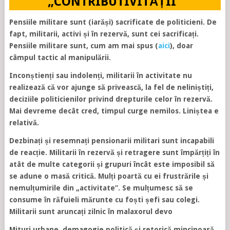
„CONTRIBUTIVITĂȚII”
Pensiile militare sunt (iarăși) sacrificate de politicieni. De
fapt, militarii, activi și în rezervă, sunt cei sacrificați.
Pensiile militare sunt, cum am mai spus (
aici
), doar
câmpul tactic al manipulării.
Inconștienți sau indolenți, militarii în activitate nu
realizează că vor ajunge să privească, la fel de neliniștiți,
deciziile politicienilor privind drepturile celor în rezervă.
Mai devreme decât cred, timpul curge nemilos. Liniștea e
relativă.
Dezbinați și resemnați pensionarii militari sunt incapabili
de reacție. Militarii în rezervă și retragere sunt împărțiți în
atât de multe categorii și grupuri încât este imposibil să
se adune o masă critică. Mulți poartă cu ei frustrările și
nemulțumirile din „activitate”. Se mulțumesc să se
consume în răfuieli mărunte cu foști șefi sau colegi.
Militarii sunt aruncați zilnic în malaxorul devo
Mituri urbane, demagogie politică și retorică mincinoasă.