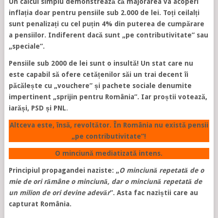
Un calcul simplu demonstrează că majorarea va acoperi
inflația doar pentru pensiile sub 2.000 de lei. Toți ceilalți
sunt penalizați cu cel puțin 4% din puterea de cumpărare
a pensiilor. Indiferent dacă sunt „pe contributivitate” sau
„speciale”.
Pensiile sub 2000 de lei sunt o insultă! Un stat care nu
este capabil să ofere cetățenilor săi un trai decent îi
păcălește cu „vouchere” și pachete sociale denumite
impertinent „sprijin pentru România”. Iar proștii votează,
iarăși, PSD și PNL
.
Altceva este, însă, revoltător. În România nu există pensii
„pe contributivitate”!
O minciună mediatizată intens.
Principiul propagandei naziste: „
O minciună repetată de o
mie de ori rămâne o minciună, dar o minciună repetată de
un milion de ori devine adevăr
”. Asta fac naziștii care au
capturat România.