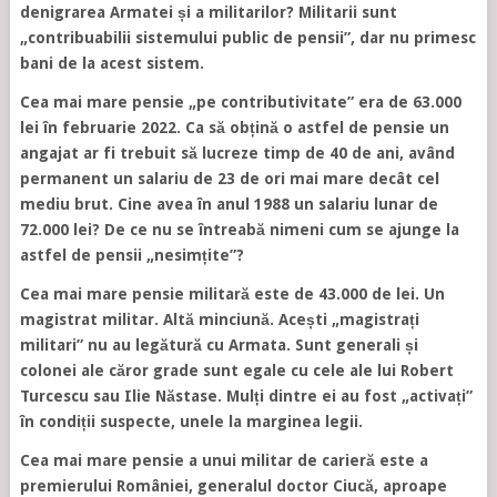
denigrarea Armatei și a militarilor? Militarii sunt
„contribuabilii
sistemului public de pensii”, dar nu primesc
bani de la acest sistem.
Cea mai mare pensie „pe contributivitate” era de 63.000
lei în februarie 2022. Ca să obțină o astfel de pensie un
angajat ar fi trebuit să lucreze timp de 40 de ani, având
permanent un salariu de 23 de ori mai mare decât cel
mediu brut. Cine avea în anul 1988 un salariu lunar de
72.000 lei? De ce nu se întreabă nimeni cum se ajunge la
astfel de pensii „nesimțite”?
Cea mai mare pensie militară este de 43.000 de lei. Un
magistrat militar. Altă minciună. Acești „magistrați
militari” nu au legătură cu Armata. Sunt generali și
colonei ale căror grade sunt egale cu cele ale lui Robert
Turcescu sau Ilie Năstase. Mulți dintre ei au fost „activați”
în condiții suspecte, unele la marginea legii.
Cea mai mare pensie a unui militar de carieră este a
premierului României, generalul doctor Ciucă, aproape