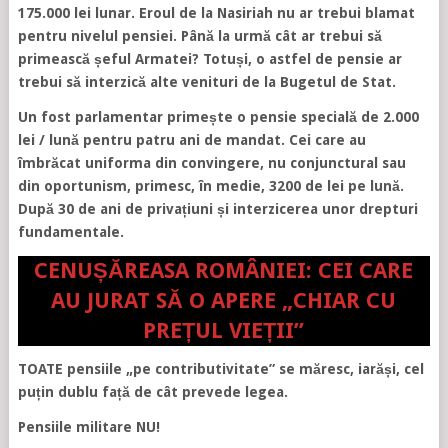
175.000 lei lunar. Eroul de la Nasiriah nu ar trebui blamat
pentru nivelul pensiei. Până la urmă cât ar trebui să
primească șeful Armatei? Totuși, o astfel de pensie ar
trebui să interzică alte venituri de la Bugetul de Stat.
Un fost parlamentar primește o pensie specială de 2.000
lei / lună pentru patru ani de mandat. Cei care au
îmbrăcat uniforma din convingere, nu conjunctural sau
din oportunism, primesc, în medie, 3200 de lei pe lună.
După 30 de ani de privațiuni și interzicerea unor drepturi
fundamentale.
CENUȘĂREASA ROMÂNIEI: CEI CARE
AU JURAT SĂ O APERE „CHIAR CU
PREȚUL VIEȚII”
TOATE pensiile „pe contributivitate” se măresc, iarăși, cel
puțin dublu față de cât prevede legea.
Pensiile militare NU!