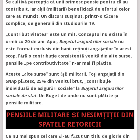
Se cultivă percepția că unii primesc pensie pentru că au
contribuit, iar alții (militarii) beneficiază de efortul celor
care au muncit. Un discurs susținut, printr-o tăcere
complice, de generalii din studiourile TV.
„Contributivitatea” este un mit. Conceptul nu exista în
urmă cu 20 de ani. Apoi,
Bugetul asigurărilor sociale
nu
este format exclusiv din banii reținuți angajaților în acest
scop. Fără o contribuție consistentă venită din alte surse,
pensiile „pe contributivitate” n-ar mai fi plătite.
Aceste „alte surse” sunt (și) militarii. Toți angajații din
SNAp plătesc, 25% din venitul brut, „contribuție
individuală de asigurări sociale” la
Bugetul asigurărilor
sociale de stat.
Un Buget de unde nu sunt plătite și
pensiile militare.
PENSIILE MILITARE ȘI NESIMȚIȚII DIN
SPATELE RETORICII
Ce nu mai spun cei care și-au făcut un titlu de glorie din