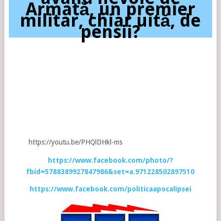
Armată, un premier
militar, chiar uită, de
pensii?
https://youtu.be/PHQlDHkl-ms
https://www.facebook.com/photo/?
fbid=5788389927847986&set=a.971228502897510
https://www.facebook.com/politicaapocalipsei