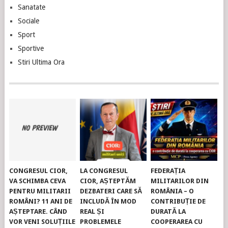
Sanatate
Sociale
Sport
Sportive
Stiri Ultima Ora
CONGRESUL CIOR,
LA CONGRESUL
FEDERAȚIA
VA SCHIMBA CEVA
CIOR, AȘTEPTĂM
MILITARILOR DIN
PENTRU MILITARII
DEZBATERI CARE SĂ
ROMÂNIA – O
ROMÂNI? 11 ANI DE
INCLUDĂ ÎN MOD
CONTRIBUȚIE DE
AȘTEPTARE. CÂND
REAL ȘI
DURATĂ LA
VOR VENI SOLUȚIILE
PROBLEMELE
COOPERAREA CU