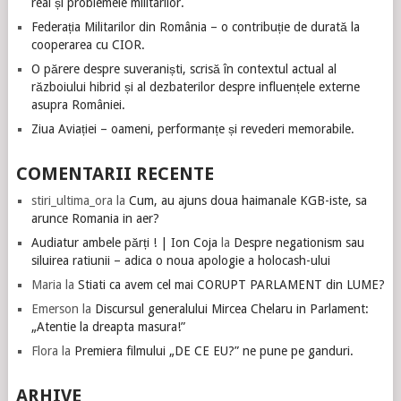
real și problemele militarilor.
Federația Militarilor din România – o contribuție de durată la
cooperarea cu CIOR.
O părere despre suveraniști, scrisă în contextul actual al
războiului hibrid și al dezbaterilor despre influențele externe
asupra României.
Ziua Aviației – oameni, performanțe și revederi memorabile.
COMENTARII RECENTE
stiri_ultima_ora
la
Cum, au ajuns doua haimanale KGB-iste, sa
arunce Romania in aer?
Audiatur ambele părți ! | Ion Coja
la
Despre negationism sau
siluirea ratiunii – adica o noua apologie a holocash-ului
Maria
la
Stiati ca avem cel mai CORUPT PARLAMENT din LUME?
Emerson
la
Discursul generalului Mircea Chelaru in Parlament:
„Atentie la dreapta masura!”
Flora
la
Premiera filmului „DE CE EU?” ne pune pe ganduri.
ARHIVE