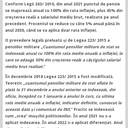
Conform Legii 263/ 2010, din anul 2021 punctul de pensie
se majorează anual cu 100% din rata inflației, plus 45% din
creșterea reală a salariului mediu brut, realizate pe anul
precedent. Procentul se reduce cu câte 5% anual până în
anul 2030, când se va aplica doar rata inflației.
O prevedere legală preluată și de Legea 223/ 2015 a
pensiilor militare „
Cuantumul pensiilor militare de stat se
indexează anual cu 100% din rata medie anuală a inflației, la
care se adaugă 50% din creșterea reală a câștigului salarial
mediu brut realizat.
”
În decembrie 2018 Legea 223/ 2015 a fost modificată.
Teoretic „
cuantumul pensiilor militare de stat aflate în
plată la 31 decembrie a anului anterior se indexează, din
oficiu, începând cu 1 ianuarie a anului în curs, cu ultima
rată medie anuală a inflației, indicator definitiv, cunoscut la
această dată și comunicat de INS
.” Practic se indexează
cum „vrea” mușchii politicienilor. În anul 2021 nu s-a
aplicat indexarea. În anul 2022 s-a aplicat diferențiat. Anul