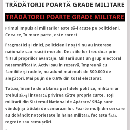
TRĂDĂTORII POARTĂ GRADE MILITARE
TRĂDĂTORII POARTE GRADE MILITARE
Primul impuls al militarilor este să-i acuze pe politicieni.
Ceea ce, în mare parte, este corect.
Pragmatici și cinici
,
politicienii noștri nu au interese
naționale sau reacții morale. Deciziile lor trec doar prin
filtrul propriilor avantaje. Militarii sunt un grup electoral
nesemnificativ. Activi sau în rezervă, împreună cu
familiile și rudele, nu adună mai mult de 300.000 de
alegători. Mai puțin de 0,6% din total electorat.
Totuși, înainte de a blama partidele politice, militarii ar
trebui să-și întoarcă privirea către propria curte. Toți
militarii din Sistemul Național de Apărare/ SNAp sunt
vânduți și trădați de camarazii lor. Foarte mulți din cei care
au dobândit notorietate în haina militară fac asta fără
regrete sau remușcări.