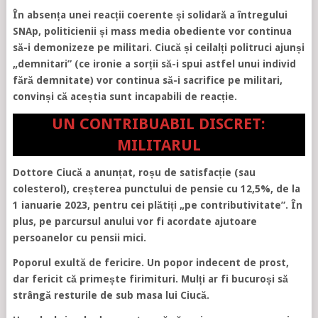
În absența unei reacții coerente și solidară a întregului
SNAp, politicienii și mass media obediente vor continua
să-i demonizeze pe militari. Ciucă și ceilalți politruci ajunși
„demnitari” (ce ironie a sorții să-i spui astfel unui individ
fără demnitate) vor continua să-i sacrifice pe militari,
convinși că aceștia sunt incapabili de reacție.
UN CONTRIBUABIL DISCRET:
MILITARUL
Dottore Ciucă a anunțat, roșu de satisfacție (sau
colesterol), creșterea punctului de pensie cu 12,5%, de la
1 ianuarie 2023, pentru cei plătiți „pe contributivitate”. În
plus, pe parcursul anului vor fi acordate ajutoare
persoanelor cu pensii mici.
Poporul exultă de fericire. Un popor indecent de prost,
dar fericit că primește firimituri. Mulți ar fi bucuroși să
strângă resturile de sub masa lui Ciucă.