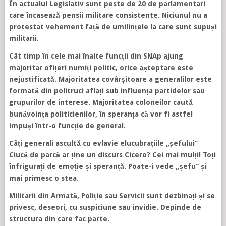
În actualul Legislativ sunt peste de 20 de parlamentari
care încasează pensii militare consistente. Niciunul nu a
protestat vehement față de umilințele la care sunt supuși
militarii.
Cât timp în cele mai înalte funcții din SNAp ajung
majoritar ofițeri numiți politic, orice așteptare este
nejustificată. Majoritatea covârșitoare a generalilor este
formată din politruci aflați sub influența partidelor sau
grupurilor de interese. Majoritatea coloneilor caută
bunăvoința politicienilor, în speranța că vor fi astfel
impuși într-o funcție de general.
Câți generali ascultă cu evlavie elucubrațiile „șefului”
Ciucă de parcă ar ține un discurs Cicero? Cei mai mulți! Toți
înfrigurați de emoție și speranță. Poate-i vede „șefu” și
mai primesc o stea.
Militarii din Armată, Poliție sau Servicii sunt dezbinați și se
privesc, deseori, cu suspiciune sau invidie. Depinde de
structura din care fac parte.