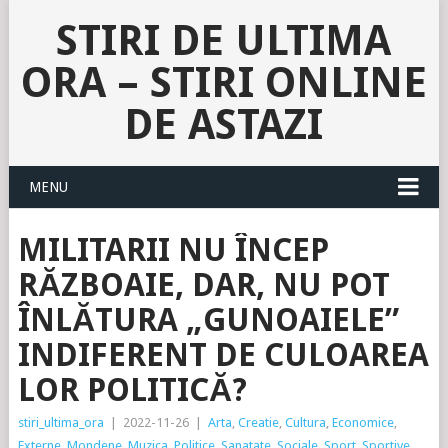
STIRI DE ULTIMA
ORA – STIRI ONLINE
DE ASTAZI
MENU
MILITARII NU ÎNCEP
RĂZBOAIE, DAR, NU POT
ÎNLĂTURA „GUNOAIELE”
INDIFERENT DE CULOAREA
LOR POLITICĂ?
stiri_ultima_ora
|
2022-11-26
|
Arta
,
Creatie
,
Cultura
,
Economice
,
Externe
,
Mondene
,
Muzica
,
Politice
,
Sanatate
,
Sociale
,
Sport
,
Sportive
,