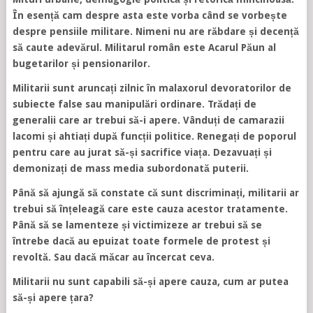
În esență cam despre asta este vorba când se vorbește
despre pensiile militare. Nimeni nu are răbdare și decență
să caute adevărul. Militarul român este Acarul Păun al
bugetarilor și pensionarilor.
Militarii sunt aruncați zilnic în malaxorul devoratorilor de
subiecte false sau manipulări ordinare. Trădați de
generalii care ar trebui să-i apere. Vânduți de camarazii
lacomi și ahtiați după funcții politice. Renegați de poporul
pentru care au jurat să-și sacrifice viața. Dezavuați și
demonizați de mass media subordonată puterii.
Până să ajungă să constate că sunt discriminați, militarii ar
trebui să înțeleagă care este cauza acestor tratamente.
Până să se lamenteze și victimizeze ar trebui să se
întrebe dacă au epuizat toate formele de protest și
revoltă. Sau dacă măcar au încercat ceva.
Militarii nu sunt capabili să-și apere cauza, cum ar putea
să-și apere țara?