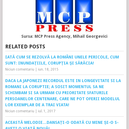
Sursa: MCP Press Agency, Mihail Georgevici
RELATED POSTS
IATĂ CUM SE REZOLVĂ LA ROMÂNI UNELE PERICOLE, CUM
SUNT: INUNDAŢIILE, CORUPŢIA ŞI SĂRĂCIA!
Niciun comentariu
|
iun. 18, 2015
DACA LA JAPONEZI RECORDUL ESTE IN LONGEVITATE SI LA
ROMANI LA CORUPTIE; A SOSIT MOMENTUL SA NE
SCHIMBAM SI SA URMAM CU PRIORITATE SFATURILE
PERSOANELOR CENTENARE, CARE NE POT OFERII MODELUL
LOR EXEMPLAR DE A TRAI VIATA!
Niciun comentariu
|
iul. 1, 2017
ACEASTĂ MELODIE…DANSAȚI-O ODATĂ CU MINE ȘI-O S-
AVEȚI O VIAȚĂ NOUĂ!