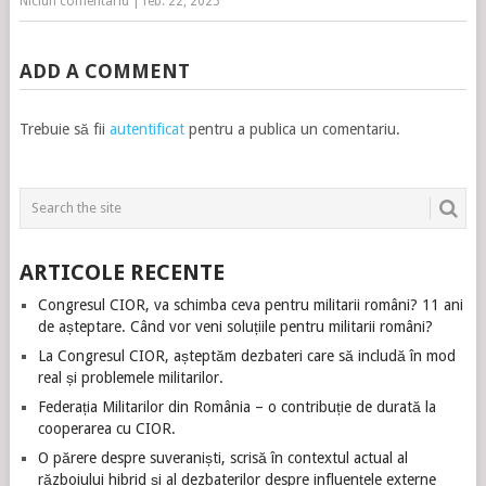
Niciun comentariu
|
feb. 22, 2025
ADD A COMMENT
Trebuie să fii
autentificat
pentru a publica un comentariu.
ARTICOLE RECENTE
Congresul CIOR, va schimba ceva pentru militarii români? 11 ani
de așteptare. Când vor veni soluțiile pentru militarii români?
La Congresul CIOR, așteptăm dezbateri care să includă în mod
real și problemele militarilor.
Federația Militarilor din România – o contribuție de durată la
cooperarea cu CIOR.
O părere despre suveraniști, scrisă în contextul actual al
războiului hibrid și al dezbaterilor despre influențele externe