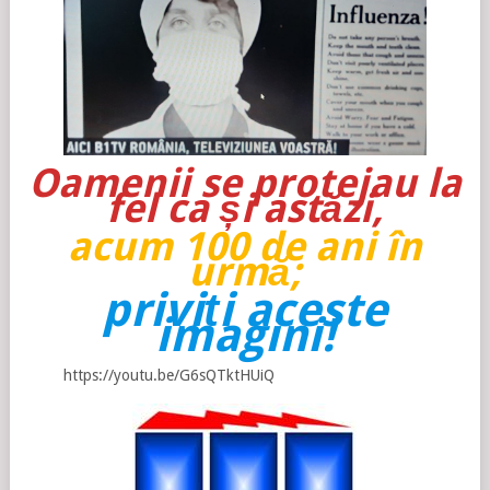
Oamenii se protejau la
fel ca și astăzi,
acum 100 de ani în
urmă;
priviți aceste
imagini!
https://youtu.be/G6sQTktHUiQ