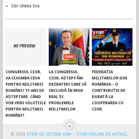
Stiri Ultima Ora
CONGRESUL CIOR,
LA CONGRESUL
FEDERAȚIA
VA SCHIMBA CEVA
CIOR, AȘTEPTĂM
MILITARILOR DIN
PENTRU MILITARII
DEZBATERI CARE SĂ
ROMÂNIA – O
ROMÂNI? 11 ANI DE
INCLUDĂ ÎN MOD
CONTRIBUȚIE DE
AȘTEPTARE. CÂND
REAL ȘI
DURATĂ LA
VOR VENI SOLUȚIILE
PROBLEMELE
COOPERAREA CU
PENTRU MILITARII
MILITARILOR.
CIOR.
ROMÂNI?
© 2026
STIRI DE ULTIMA ORA – STIRI ONLINE DE ASTAZI
.