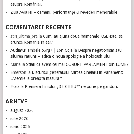
asupra României.
Ziua Aviației – oameni, performanțe și revederi memorabile.
COMENTARII RECENTE
stiri_ultima_ora
la
Cum, au ajuns doua haimanale KGB-iste, sa
arunce Romania in aer?
Audiatur ambele părți ! | Ion Coja
la
Despre negationism sau
siluirea ratiunii – adica o noua apologie a holocash-ului
Maria
la
Stiati ca avem cel mai CORUPT PARLAMENT din LUME?
Emerson
la
Discursul generalului Mircea Chelaru in Parlament:
„Atentie la dreapta masura!”
Flora
la
Premiera filmului „DE CE EU?” ne pune pe ganduri.
ARHIVE
august 2026
iulie 2026
iunie 2026