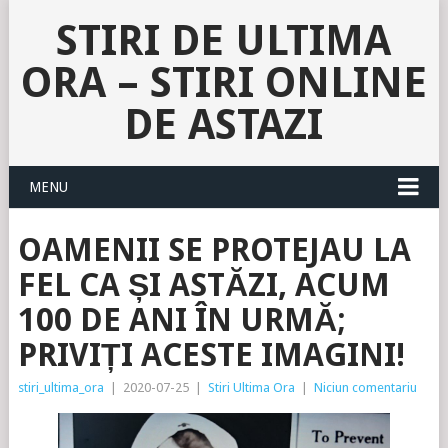
STIRI DE ULTIMA
ORA – STIRI ONLINE
DE ASTAZI
MENU
OAMENII SE PROTEJAU LA
FEL CA ȘI ASTĂZI, ACUM
100 DE ANI ÎN URMĂ;
PRIVIȚI ACESTE IMAGINI!
stiri_ultima_ora
|
2020-07-25
|
Stiri Ultima Ora
|
Niciun comentariu