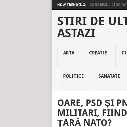
NOW TRENDING:
CONGRESUL CIOR, VA 
STIRI DE UL
ASTAZI
ARTA
CREATIE
C
POLITICE
SANATATE
OARE, PSD ȘI PN
MILITARI, FIIN
ȚARĂ NATO?