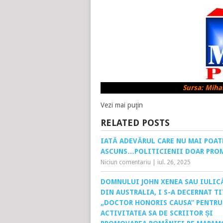
Sursa: Miha
Vezi mai puţin
RELATED POSTS
IATĂ ADEVĂRUL CARE NU MAI POAT
ASCUNS…POLITICIENII DOAR PROM
Niciun comentariu
|
iul. 26, 2025
DOMNULUI JOHN XENEA SAU IULIC
DIN AUSTRALIA, I S-A DECERNAT T
„DOCTOR HONORIS CAUSA” PENTRU
ACTIVITATEA SA DE SCRIITOR ȘI