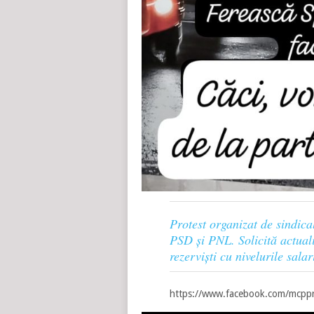
Protest organizat de sindical
PSD și PNL. Solicită actuali
rezerviști cu nivelurile sala
https://www.facebook.com/mcpp