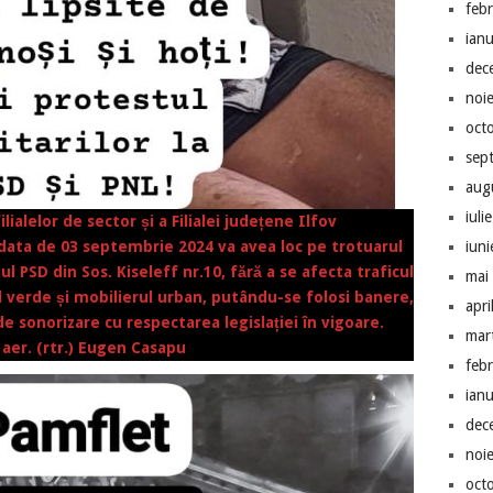
feb
ian
dec
noi
oct
sep
aug
iuli
ilialelor de sector și a Filialei județene Ilfov
 data de 03 septembrie 2024 va avea loc pe trotuarul
iun
l PSD din Sos. Kiseleff nr.10, fără a se afecta traficul
mai
ul verde și mobilierul urban, putându-se folosi banere,
apri
de sonorizare cu respectarea legislației în vigoare.
mar
l. aer. (rtr.) Eugen Casapu
feb
ian
dec
noi
oct