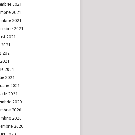
embrie 2021
embrie 2021
ombrie 2021
tembrie 2021
ust 2021
e 2021
ie 2021
 2021
lie 2021
tie 2021
ruarie 2021
uarie 2021
embrie 2020
embrie 2020
ombrie 2020
tembrie 2020
ust 2020