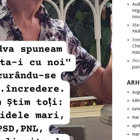
Audi
nega
nou
Mar
PAR
Eme
Chel
mas
Flor
pun
ARH
aug
iuli
iun
mai
apri
mar