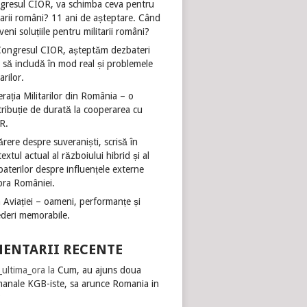
gresul CIOR, va schimba ceva pentru
tarii români? 11 ani de așteptare. Când
veni soluțiile pentru militarii români?
Congresul CIOR, așteptăm dezbateri
 să includă în mod real și problemele
tarilor.
rația Militarilor din România – o
ribuție de durată la cooperarea cu
R.
rere despre suveraniști, scrisă în
extul actual al războiului hibrid și al
aterilor despre influențele externe
pra României.
 Aviației – oameni, performanțe și
ederi memorabile.
ENTARII RECENTE
i_ultima_ora
la
Cum, au ajuns doua
manale KGB-iste, sa arunce Romania in
?