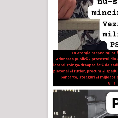
În atenția președinților f
Adunarea publică / protestul din
lateral stânga-dreapta față de sediu
pietonal și rutier, precum și spați
pancarte, steaguri și mijloace 
Gl. f