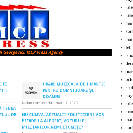
iuli
iun
mai
apri
mar
feb
il Georgevici, MCP Press Agency
ian
dec
noi
oct
E FI
URARE MUZICALĂ DE 1 MARTIE
sep
IT!
PENTRU DOMNIȘOARE ȘI
aug
DOAMNE
Niciun comentariu
|
mart. 1, 2020
iuli
Ă ŢENEA
iun
ITLUL DE
NU CUMVA, ACTUALII POLITICIENI VOR
mai
PIERDE LA ALEGERI, VOTURILE
MILITARILOR NEMULȚUMIȚI?
apri