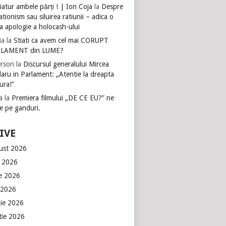
atur ambele părți ! | Ion Coja
la
Despre
tionism sau siluirea ratiunii – adica o
a apologie a holocash-ului
ia
la
Stiati ca avem cel mai CORUPT
LAMENT din LUME?
rson
la
Discursul generalului Mircea
aru in Parlament: „Atentie la dreapta
ura!”
a
la
Premiera filmului „DE CE EU?” ne
e pe ganduri.
IVE
ust 2026
e 2026
ie 2026
 2026
lie 2026
tie 2026