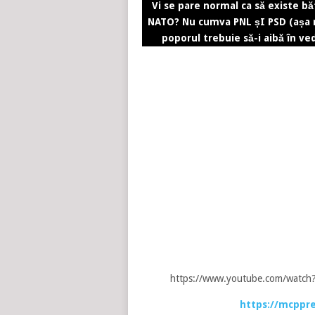
Vi se pare normal ca să existe băt
NATO? Nu cumva PNL șI PSD (așa n
poporul trebuie să-i aibă în ved
https://www.youtube.com/watc
https://mcppre