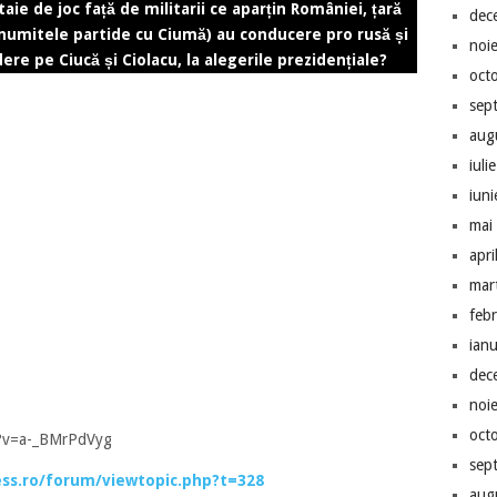
aie de joc față de militarii ce aparțin României, țară
dec
umitele partide cu Ciumă) au conducere pro rusă și
noi
ere pe Ciucă și Ciolacu, la alegerile prezidențiale?
oct
sep
aug
iuli
iun
mai
apri
mar
feb
ian
dec
noi
oct
h?v=a-_BMrPdVyg
sep
ss.ro/forum/viewtopic.php?t=328
aug