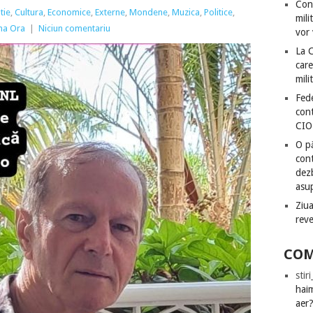
Con
tie
,
Cultura
,
Economice
,
Externe
,
Mondene
,
Muzica
,
Politice
,
mili
ima Ora
|
Niciun comentariu
vor 
La 
care
mili
Fede
cont
CIO
O pă
cont
dezb
asu
Ziua
rev
COM
stir
hai
aer