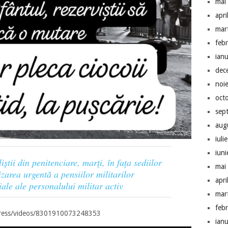
mai
apri
mar
feb
ian
dec
noi
oct
sep
aug
iuli
iun
iștii din penitenciare, marți, în fața sediilor
mai
zarea urgentă a pensiilor militarilor
apri
riale ale personalului militar activ
mar
feb
ress/videos/8301910073248353
ian