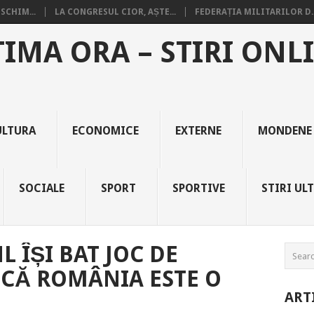
SCHIM...
LA CONGRESUL CIOR, AȘTE...
FEDERAȚIA MILITARILOR D..
TIMA ORA – STIRI ONL
ULTURA
ECONOMICE
EXTERNE
MONDENE
SOCIALE
SPORT
SPORTIVE
STIRI UL
L ÎȘI BAT JOC DE
DCĂ ROMÂNIA ESTE O
ART