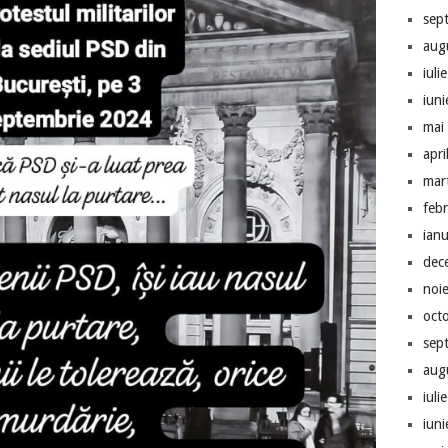
sep
aug
iuli
iun
mai
apri
mar
feb
ian
dec
noi
oct
sep
aug
iuli
iun