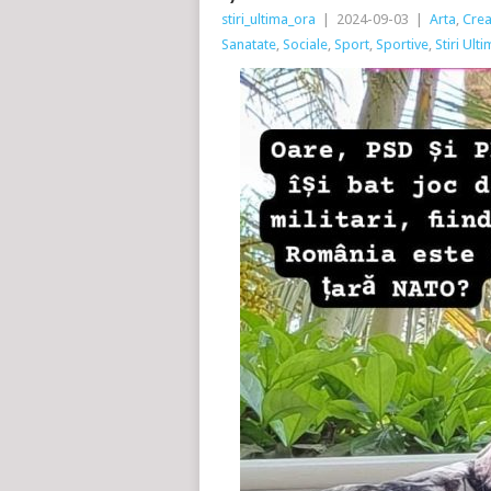
stiri_ultima_ora
|
2024-09-03
|
Arta
,
Crea
Sanatate
,
Sociale
,
Sport
,
Sportive
,
Stiri Ult