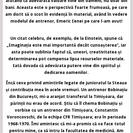
arătând că adevărata valoare vine din oameni, nu doar din
bani. Aceasta este o perspectivă foarte frumoasă, pe care
am dorit să o scot în evidență în material, având în vedere
modelul de antrenor, Emeric Ienei pe care l-am avut!
Un citat celebru, de exemplu, de la Einstein, spune că
„Imaginația este mai importantă decât cunoașterea”, iar
asta poate sublinia faptul că, uneori, creativitatea și
determinarea pot compensa lipsa resurselor materiale.
Iată dovada că adevărata putere vine din spiritul și
dedicarea oamenilor.
Încă ceva privind amintirile legate de junioratul la Steaua
și contribuția mea în acele vremuri. Un antrenor Bobinațiu
din București, mi-a aranjat transferul la Timișoara, dar
părinții nu erau de acord. Știu că îl chema Bobinațiu și
vorbise cu un antrenor din Timișoara, Constantin
Voroncovschi, de la echipa CFR Timișoara; era în perioada
1968-1970. Îmi amintesc că mi-a promis că va face totul
pentru mine, ca să intru la facultatea de medicină. Am