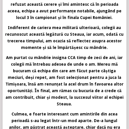
refuzat această cerere și îmi amintesc că în perioada
aceea, echipa a avut performanțe notabile, ajungând pe
locul 3 în campionat și în finala Cupei României.
Indiferent de cariera mea militară ulterioară, colegii au
recunoscut această legătură cu Steaua, iar acum, odată cu
trecerea timpului, am ocazia să reflectez asupra acestor
momente și să le împărtășesc cu mândrie.
Am purtat cu mândrie insigna CCA timp de zeci de ani, iar
colegii mă întrebau adesea de unde o am. Mereu mă
bucuram că echipa din care am făcut parte câștiga
meciuri, deși repet, am fost selecționat pentru a juca la
Timișoara, însă am renunțat la acel drum în favoarea altor
oportunități. În final, am rămas cu bucuria de a crede că
am contribuit, chiar și modest, la succesul viitor al echipei
Steaua.
Culmea, e foarte interesant cum amintirile din acea
perioadă s-au legat într-un mod aparte. De-a lungul
anilor, am păstrat această așteptare, chiar dacă nu era