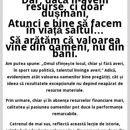
resurse, ci doar
dușmani,
Atunci e bine să facem
în viață saltul…
Să arătăm că valoarea
vine din oameni, nu din
bani.
Am putea spune: „Omul sfințește locul, chiar și fără averi,
în sport sau politică, talentul învinge averi.” Adică,
evidențiem atât valoarea oamenilor bine pregătiți, cât și
ideea că rezultatele excepționale nu depind neapărat de
resurse materiale.
Prin urmare, chiar și în absența resurselor financiare mari,
calitatea și pasiunea oamenilor pot duce la performanțe
remarcabile.
Catrenul de mai sus, reflectă această lecție de istorie,