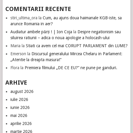
COMENTARII RECENTE
stiri_ultima_ora
la
Cum, au ajuns doua haimanale KGB-iste, sa
arunce Romania in aer?
Audiatur ambele părți ! | Ion Coja
la
Despre negationism sau
siluirea ratiunii – adica o noua apologie a holocash-ului
Maria
la
Stiati ca avem cel mai CORUPT PARLAMENT din LUME?
Emerson
la
Discursul generalului Mircea Chelaru in Parlament:
„Atentie la dreapta masura!”
Flora
la
Premiera filmului „DE CE EU?” ne pune pe ganduri.
ARHIVE
august 2026
iulie 2026
iunie 2026
mai 2026
aprilie 2026
martie 2026