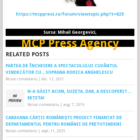
https://mcppress.ro/forum/viewtopic.php?t=829
Sursa: Mihail Georgevici,
MCP Press Agency
RELATED POSTS
PARTEA DE ÎNCHEIERE A SPECTACOLULUI CUVÂNTUL
VINDECĂTOR CU…SOPRANA RODICA ANGHELESCU
Niciun comentariu
|
dec. 13, 2021
N-A GĂSIT ACUM, SUZETA, DAR, A DESCOPERIT…
REȚETA!
Niciun comentariu
|
aug. 7, 2019
CARAVANA CĂRȚII ROMÂNEȘTI PROIECT FINANȚAT DE
DEPARTAMENTUL PENTRU ROMÂNII DE PRETUTINDENI
Niciun comentariu
|
sept. 11, 2025