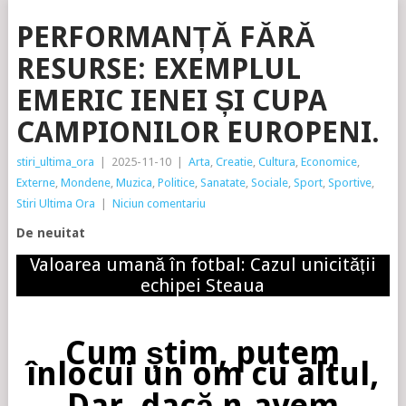
PERFORMANȚĂ FĂRĂ
RESURSE: EXEMPLUL
EMERIC IENEI ȘI CUPA
CAMPIONILOR EUROPENI.
stiri_ultima_ora
|
2025-11-10
|
Arta
,
Creatie
,
Cultura
,
Economice
,
Externe
,
Mondene
,
Muzica
,
Politice
,
Sanatate
,
Sociale
,
Sport
,
Sportive
,
Stiri Ultima Ora
|
Niciun comentariu
De neuitat
Valoarea umană în fotbal: Cazul unicității
echipei Steaua
Cum știm, putem
înlocui un om cu altul,
Dar, dacă n-avem