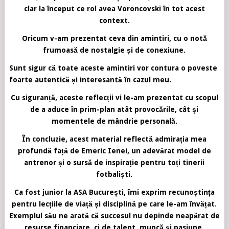
clar la început ce rol avea Voroncovski în tot acest
context.
Oricum v-am prezentat ceva din amintiri, cu o notă
frumoasă de nostalgie și de conexiune.
Sunt sigur că toate aceste amintiri vor contura o poveste
foarte autentică și interesantă în cazul meu.
Cu siguranță, aceste reflecții vi le-am prezentat cu scopul
de a aduce în prim-plan atât provocările, cât și
momentele de mândrie personală.
În concluzie, acest material reflectă admirația mea
profundă față de Emeric Ienei, un adevărat model de
antrenor și o sursă de inspirație pentru toți tinerii
fotbaliști.
Ca fost junior la ASA București, îmi exprim recunoștința
pentru lecțiile de viață și disciplină pe care le-am învățat.
Exemplul său ne arată că succesul nu depinde neapărat de
resurse financiare, ci de talent, muncă și pasiune.