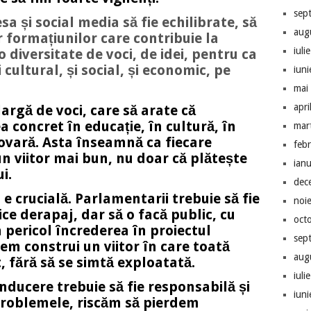
sep
a și social media să fie echilibrate, să
aug
 formațiunilor care contribuie la
iuli
 diversitate de voci, de idei, pentru ca
cultural, și social, și economic, pe
iun
mai
apri
argă de voci, care să arate că
a concret în educație, în cultură, în
mar
ovară. Asta înseamnă ca fiecare
feb
un viitor mai bun, nu doar că plătește
ian
i.
dec
e crucială. Parlamentarii trebuie să fie
noi
ice derapaj, dar să o facă public, cu
oct
 pericol încrederea în proiectul
sep
m construi un viitor în care toată
aug
, fără să se simtă exploatată.
iuli
nducere trebuie să fie responsabilă și
iun
roblemele, riscăm să pierdem