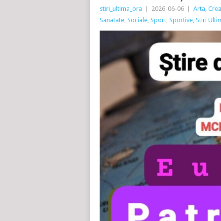
stiri_ultima_ora
|
2026-06-06
|
Arta
,
Crea
Sanatate
,
Sociale
,
Sport
,
Sportive
,
Stiri Ult