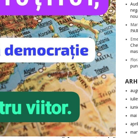
Audi
nega
nou
Mar
PAR
Eme
Chel
mas
Flor
pun
ARH
aug
iuli
iun
mai
apri
mar