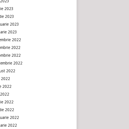
 2023
lie 2023
tie 2023
ruarie 2023
uarie 2023
embrie 2022
embrie 2022
ombrie 2022
tembrie 2022
ust 2022
e 2022
ie 2022
 2022
lie 2022
tie 2022
ruarie 2022
uarie 2022