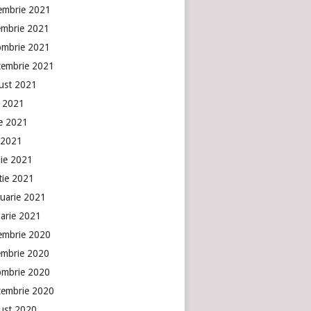
embrie 2021
embrie 2021
ombrie 2021
tembrie 2021
ust 2021
e 2021
ie 2021
 2021
lie 2021
tie 2021
ruarie 2021
uarie 2021
embrie 2020
embrie 2020
ombrie 2020
tembrie 2020
ust 2020