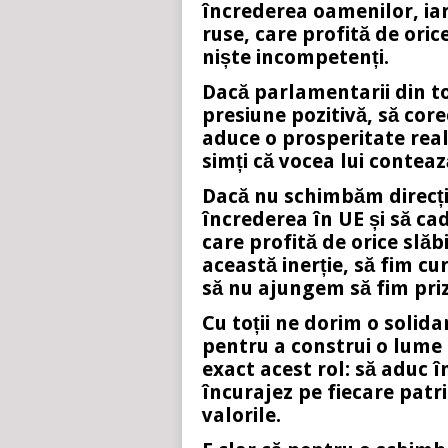
încrederea oamenilor, ia
ruse, care profită de oric
niște incompetenți.
Dacă parlamentarii din to
presiune pozitivă, să core
aduce o prosperitate reală
simți că vocea lui contează
Dacă nu schimbăm direcția
încrederea în UE și să ca
care profită de orice slă
această inerție, să fim c
să nu ajungem să fim prizo
Cu toții ne dorim o solida
pentru a construi o lume 
exact acest rol: să aduc în
încurajez pe fiecare patri
valorile.