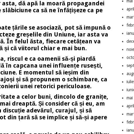
mai
r asta, dă apă la moară propagandei
e slăbiciune ca să ne înfățișeze ca pe
apri
mar
feb
ate țările se asociază, pot să impună o
cteze greșelile din Uniune, iar asta va
ian
. În felul ăsta, fiecare cetățean va
dec
 și că viitorul chiar e mai bun.
noi
, riscul e ca oamenii să-și piardă
oct
dă în capcana unei influențe rusești,
sep
biciune. E momentul să ieșim din
aug
urajoși și să propunem o schimbare, ca
iuli
nierii unei retorici periculoase.
iun
ritate a celor buni, dincolo de granițe,
mai
mai dreaptă. Și consider că și eu, am
apri
 discuție adevărul, curajul, și să
mar
ot din țară să se implice și să-și apere
feb
ian