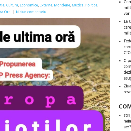
Con
tie
,
Cultura
,
Economice
,
Externe
,
Mondene
,
Muzica
,
Politice
,
mili
ima Ora
|
Niciun comentariu
vor 
La 
care
mili
Fede
cont
CIO
O pă
cont
dezb
asu
Ziua
rev
COM
stir
hai
aer