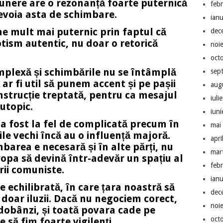
unere are o rezonanță foarte puternică
feb
evoia asta de schimbare.
ian
e mult mai puternic prin faptul că
dec
otism autentic, nu doar o retorică
noi
oct
mplexă și schimbările nu se întâmplă
sep
 ar fi util să punem accent și pe pașii
aug
onstrucție treptată, pentru ca mesajul
iuli
 utopic.
iun
 a fost la fel de complicată precum în
mai
le vechi încă au o influență majoră.
apri
barea e necesară și în alte părți, nu
mar
ropa să devină într-adevăr un spațiu al
feb
rii comuniste.
ian
e echilibrată, în care țara noastră să
dec
 doar iluzii. Dacă nu negociem corect,
noi
dobânzi, și toată povara cade pe
oct
ie să fim foarte vigilenți.