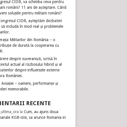
gresul CIOR, va schimba ceva pentru
tarii români? 11 ani de așteptare. Când
veni soluțiile pentru militarii români?
Congresul CIOR, așteptăm dezbateri
 să includă în mod real și problemele
tarilor.
rația Militarilor din România – o
ribuție de durată la cooperarea cu
R.
rere despre suveraniști, scrisă în
extul actual al războiului hibrid și al
aterilor despre influențele externe
pra României.
 Aviației – oameni, performanțe și
ederi memorabile.
ENTARII RECENTE
i_ultima_ora
la
Cum, au ajuns doua
manale KGB-iste, sa arunce Romania in
?