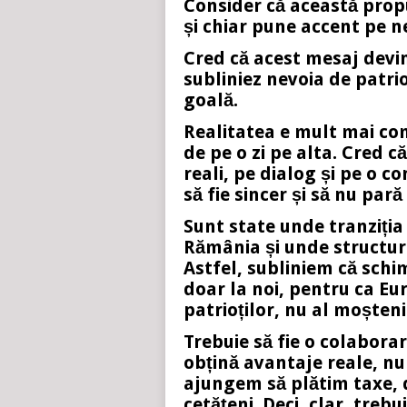
Consider că această prop
și chiar pune accent pe n
Cred că acest mesaj devin
subliniez nevoia de patri
goală.
Realitatea e mult mai co
de pe o zi pe alta. Cred că
reali, pe dialog și pe o c
să fie sincer și să nu pară
Sunt state unde tranziția
Rămânia și unde structuri
Astfel, subliniem că schim
doar la noi, pentru ca Eu
patrioților, nu al moșteni
Trebuie să fie o colaborar
obțină avantaje reale, nu
ajungem să plătim taxe, 
cetățeni. Deci, clar, trebu