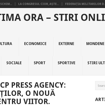
SCHIM...
LA CONGRESUL CIOR, AȘTE...
FEDERAȚIA MILITARILOR D..
TIMA ORA – STIRI ONL
ULTURA
ECONOMICE
EXTERNE
MONDENE
SOCIALE
SPORT
SPORTIVE
STIRI UL
P PRESS AGENCY:
ȚILOR, O NOUĂ
ART
NTRU VIITOR.