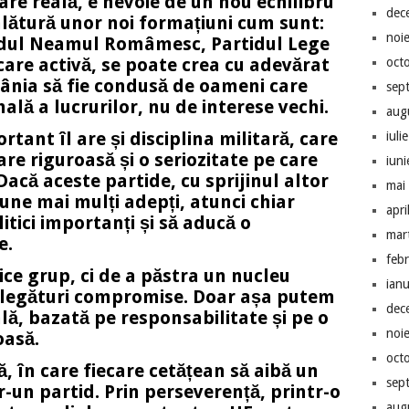
are reală, e nevoie de un nou echilibru
dec
 alătură unor noi formațiuni cum sunt:
noi
rtidul Neamul Româmesc, Partidul Lege
icare activă, se poate crea cu adevărat
oct
ânia să fie condusă de oameni care
sep
ală a lucrurilor, nu de interese vechi.
aug
tant îl are și disciplina militară, care
iuli
re riguroasă și o seriozitate pe care
iun
acă aceste partide, cu sprijinul altor
mai
une mai mulți adepți, atunci chiar
apri
itici importanți și să aducă o
mar
e.
feb
ce grup, ci de a păstra un nucleu
ian
ără legături compromise. Doar așa putem
dec
ală, bazată pe responsabilitate și pe o
noi
oasă.
oct
ă, în care fiecare cetățean să aibă un
sep
tr-un partid. Prin perseverență, printr-o
aug