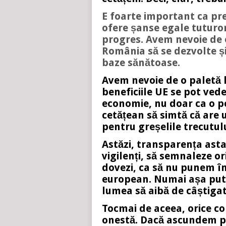
E foarte important ca pres
ofere șanse egale tuturor
progres. Avem nevoie de o
România să se dezvolte și 
baze sănătoase.
Avem nevoie de o paletă l
beneficiile UE se pot vede
economie, nu doar ca o p
cetățean să simtă că are 
pentru greșelile trecutulu
Astăzi, transparența asta 
vigilenți, să semnaleze or
dovezi, ca să nu punem în
european. Numai așa pute
lumea să aibă de câștigat
Tocmai de aceea, orice co
onestă. Dacă ascundem p