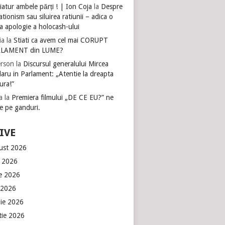
atur ambele părți ! | Ion Coja
la
Despre
tionism sau siluirea ratiunii – adica o
a apologie a holocash-ului
ia
la
Stiati ca avem cel mai CORUPT
LAMENT din LUME?
rson
la
Discursul generalului Mircea
aru in Parlament: „Atentie la dreapta
ura!”
a
la
Premiera filmului „DE CE EU?” ne
e pe ganduri.
IVE
ust 2026
e 2026
ie 2026
 2026
lie 2026
tie 2026