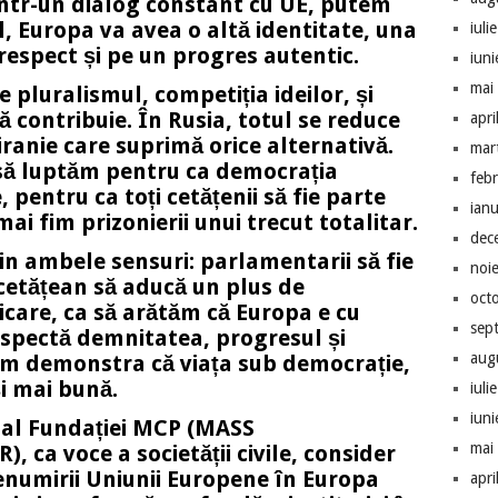
intr-un dialog constant cu UE, putem
l, Europa va avea o altă identitate, una
iuli
espect și pe un progres autentic.
iun
mai
 pluralismul, competiția ideilor, și
ă contribuie. În Rusia, totul se reduce
apri
tiranie care suprimă orice alternativă.
mar
să luptăm pentru ca democrația
feb
pentru ca toți cetățenii să fie parte
ian
mai fim prizonierii unui trecut totalitar.
dec
din ambele sensuri: parlamentarii să fie
noi
 cetățean să aducă un plus de
oct
icare, ca să arătăm că Europa e cu
sep
espectă demnitatea, progresul și
aug
em demonstra că viața sub democrație,
și mai bună.
iuli
iun
e al Fundației MCP (MASS
mai
 voce a societății civile, consider
numirii Uniunii Europene în Europa
apri