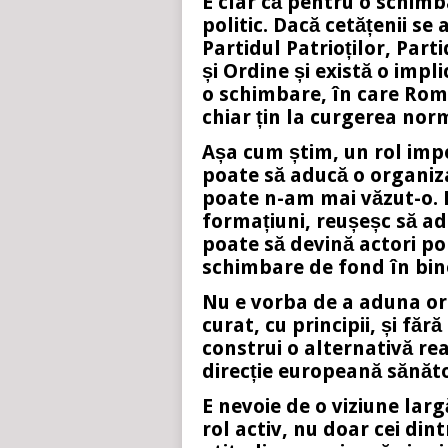
E clar că pentru o schimb
politic. Dacă cetățenii se
Partidul Patrioților, Pa
și Ordine și există o impl
o schimbare, în care Rom
chiar țin la curgerea norm
Așa cum știm, un rol impor
poate să aducă o organiza
poate n-am mai văzut-o. D
formațiuni, reușeșc să ad
poate să devină actori pol
schimbare de fond în bin
Nu e vorba de a aduna ori
curat, cu principii, și f
construi o alternativă re
direcție europeană sănăt
E nevoie de o viziune larg
rol activ, nu doar cei din