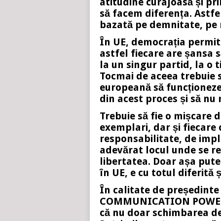
atitudine curajoasă și pr
să facem diferența. Astfe
bazată pe demnitate, pe r
În UE, democrația permite
astfel fiecare are șansa s
la un singur partid, la o 
Tocmai de aceea trebuie 
europeană să funcționeze, 
din acest proces și să nu 
Trebuie să fie o mișcare 
exemplari, dar și fiecare
responsabilitate, de impl
adevărat locul unde se r
libertatea. Doar așa put
în UE, e cu totul diferită 
În calitate de președint
COMMUNICATION POWER), ca
că nu doar schimbarea de