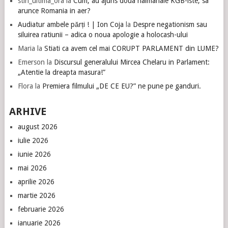
stiri_ultima_ora
la
Cum, au ajuns doua haimanale KGB-iste, sa
arunce Romania in aer?
Audiatur ambele părți ! | Ion Coja
la
Despre negationism sau
siluirea ratiunii – adica o noua apologie a holocash-ului
Maria
la
Stiati ca avem cel mai CORUPT PARLAMENT din LUME?
Emerson
la
Discursul generalului Mircea Chelaru in Parlament:
„Atentie la dreapta masura!”
Flora
la
Premiera filmului „DE CE EU?” ne pune pe ganduri.
ARHIVE
august 2026
iulie 2026
iunie 2026
mai 2026
aprilie 2026
martie 2026
februarie 2026
ianuarie 2026