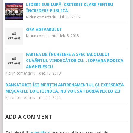
LIDERI SUB LUPĂ: CRITERII CLARE PENTRU
ÎNCREDERE PUBLICĂ.
Niciun comentariu
|
iul. 13, 2026
ORA ADEVARULUI
Niciun comentariu
|
feb. 5, 2015
PARTEA DE ÎNCHEIERE A SPECTACOLULUI
CUVÂNTUL VINDECĂTOR CU…SOPRANA RODICA
ANGHELESCU
Niciun comentariu
|
dec. 13, 2019
DANSATORII ÎȘI MENȚIN ANTRENAMENTUL ȘI EXERSEAZĂ
MIȘCĂRILE LOR, FIINDCĂ, NU VOR SĂ PIARDĂ NICIO ZI!
Niciun comentariu
|
mai 24, 2024
ADD A COMMENT
Trebuie să fii
autentificat
pentru a publica un comentariu.