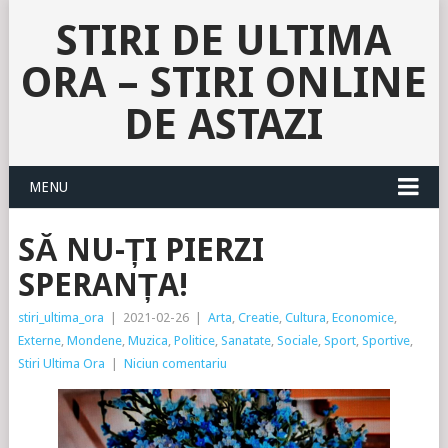
STIRI DE ULTIMA
ORA – STIRI ONLINE
DE ASTAZI
MENU
SĂ NU-ȚI PIERZI
SPERANȚA!
stiri_ultima_ora
|
2021-02-26
|
Arta
,
Creatie
,
Cultura
,
Economice
,
Externe
,
Mondene
,
Muzica
,
Politice
,
Sanatate
,
Sociale
,
Sport
,
Sportive
,
Stiri Ultima Ora
|
Niciun comentariu