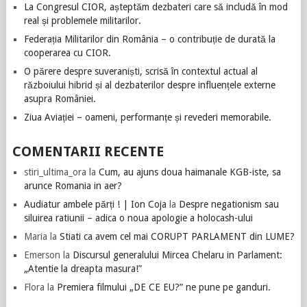
La Congresul CIOR, așteptăm dezbateri care să includă în mod
real și problemele militarilor.
Federația Militarilor din România – o contribuție de durată la
cooperarea cu CIOR.
O părere despre suveraniști, scrisă în contextul actual al
războiului hibrid și al dezbaterilor despre influențele externe
asupra României.
Ziua Aviației – oameni, performanțe și revederi memorabile.
COMENTARII RECENTE
stiri_ultima_ora
la
Cum, au ajuns doua haimanale KGB-iste, sa
arunce Romania in aer?
Audiatur ambele părți ! | Ion Coja
la
Despre negationism sau
siluirea ratiunii – adica o noua apologie a holocash-ului
Maria
la
Stiati ca avem cel mai CORUPT PARLAMENT din LUME?
Emerson
la
Discursul generalului Mircea Chelaru in Parlament:
„Atentie la dreapta masura!”
Flora
la
Premiera filmului „DE CE EU?” ne pune pe ganduri.