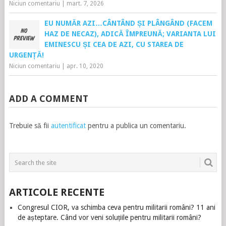
Niciun comentariu
|
mart. 7, 2026
EU NUMĂR AZI…CÂNTÂND ȘI PLÂNGÂND (FACEM
HAZ DE NECAZ), ADICĂ ÎMPREUNĂ; VARIANTA LUI
EMINESCU ȘI CEA DE AZI, CU STAREA DE
URGENȚĂ!
Niciun comentariu
|
apr. 10, 2020
ADD A COMMENT
Trebuie să fii
autentificat
pentru a publica un comentariu.
ARTICOLE RECENTE
Congresul CIOR, va schimba ceva pentru militarii români? 11 ani
de așteptare. Când vor veni soluțiile pentru militarii români?