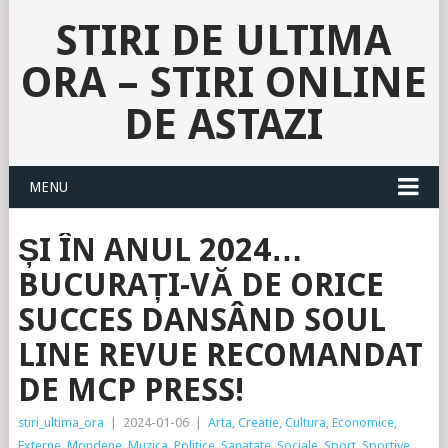
STIRI DE ULTIMA
ORA – STIRI ONLINE
DE ASTAZI
MENU
ȘI ÎN ANUL 2024…
BUCURAȚI-VĂ DE ORICE
SUCCES DANSÂND SOUL
LINE REVUE RECOMANDAT
DE MCP PRESS!
stiri_ultima_ora
|
2024-01-06
|
Arta
,
Creatie
,
Cultura
,
Economice
,
Externe
,
Mondene
,
Muzica
,
Politice
,
Sanatate
,
Sociale
,
Sport
,
Sportive
,