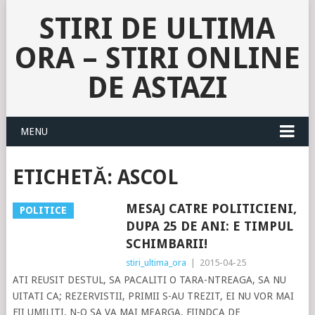
STIRI DE ULTIMA
ORA – STIRI ONLINE
DE ASTAZI
MENU
ETICHETĂ:
ASCOL
MESAJ CATRE POLITICIENI,
POLITICE
DUPA 25 DE ANI: E TIMPUL
SCHIMBARII!
stiri_ultima_ora
|
2015-04-25
ATI REUSIT DESTUL, SA PACALITI O TARA-NTREAGA, SA NU
UITATI CA; REZERVISTII, PRIMII S-AU TREZIT, EI NU VOR MAI
FII UMILITI, N-O SA VA MAI MEARGA, FIINDCA DE