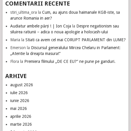
COMENTARII RECENTE
stiri_ultima_ora
la
Cum, au ajuns doua haimanale KGB-iste, sa
arunce Romania in aer?
Audiatur ambele părți ! | Ion Coja
la
Despre negationism sau
siluirea ratiunii – adica o noua apologie a holocash-ului
Maria
la
Stiati ca avem cel mai CORUPT PARLAMENT din LUME?
Emerson
la
Discursul generalului Mircea Chelaru in Parlament:
„Atentie la dreapta masura!”
Flora
la
Premiera filmului „DE CE EU?” ne pune pe ganduri.
ARHIVE
august 2026
iulie 2026
iunie 2026
mai 2026
aprilie 2026
martie 2026