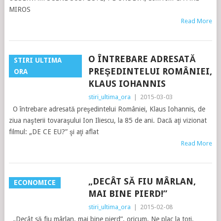
MIROS
Read More
O ÎNTREBARE ADRESATĂ
STIRI ULTIMA
PREŞEDINTELUI ROMÂNIEI,
ORA
KLAUS IOHANNIS
stiri_ultima_ora
|
2015-03-03
O întrebare adresată preşedintelui României, Klaus Iohannis, de
ziua naşterii tovaraşului Ion Iliescu, la 85 de ani. Dacă aţi vizionat
filmul: „DE CE EU?” şi aţi aflat
Read More
„DECÂT SĂ FIU MÂRLAN,
ECONOMICE
MAI BINE PIERD!”
stiri_ultima_ora
|
2015-02-08
„Decât să fiu mârlan, mai bine pierd”, oricum, Ne plac la toţi,