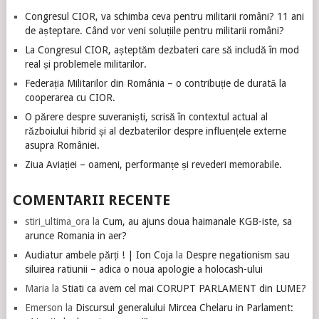
Congresul CIOR, va schimba ceva pentru militarii români? 11 ani
de așteptare. Când vor veni soluțiile pentru militarii români?
La Congresul CIOR, așteptăm dezbateri care să includă în mod
real și problemele militarilor.
Federația Militarilor din România – o contribuție de durată la
cooperarea cu CIOR.
O părere despre suveraniști, scrisă în contextul actual al
războiului hibrid și al dezbaterilor despre influențele externe
asupra României.
Ziua Aviației – oameni, performanțe și revederi memorabile.
COMENTARII RECENTE
stiri_ultima_ora
la
Cum, au ajuns doua haimanale KGB-iste, sa
arunce Romania in aer?
Audiatur ambele părți ! | Ion Coja
la
Despre negationism sau
siluirea ratiunii – adica o noua apologie a holocash-ului
Maria
la
Stiati ca avem cel mai CORUPT PARLAMENT din LUME?
Emerson
la
Discursul generalului Mircea Chelaru in Parlament: