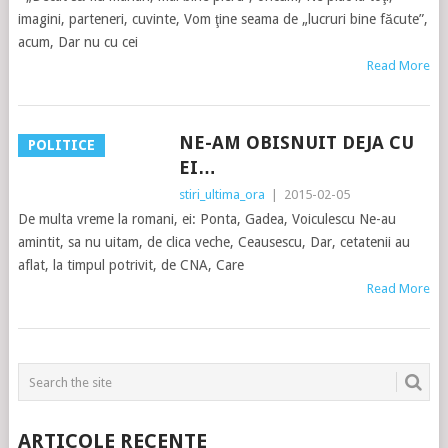
imagini, parteneri, cuvinte, Vom ţine seama de „lucruri bine făcute”,
acum, Dar nu cu cei
Read More
NE-AM OBISNUIT DEJA CU
POLITICE
EI…
stiri_ultima_ora
|
2015-02-05
De multa vreme la romani, ei: Ponta, Gadea, Voiculescu Ne-au
amintit, sa nu uitam, de clica veche, Ceausescu, Dar, cetatenii au
aflat, la timpul potrivit, de CNA, Care
Read More
ARTICOLE RECENTE