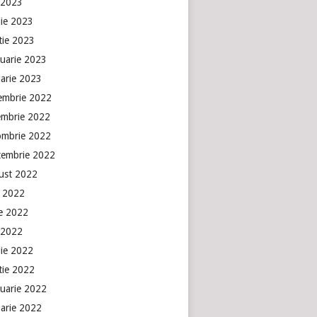
 2023
lie 2023
tie 2023
ruarie 2023
uarie 2023
embrie 2022
embrie 2022
ombrie 2022
tembrie 2022
ust 2022
e 2022
ie 2022
 2022
lie 2022
tie 2022
ruarie 2022
uarie 2022