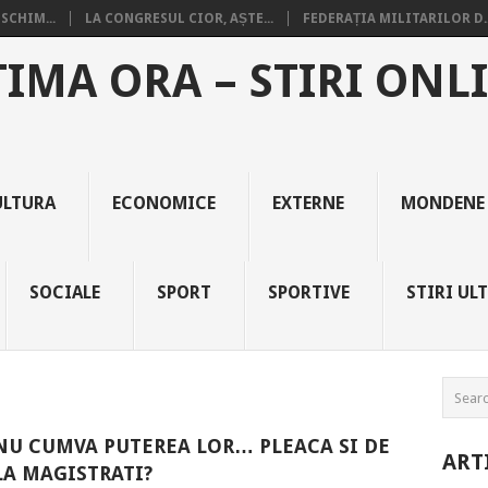
SCHIM...
LA CONGRESUL CIOR, AȘTE...
FEDERAȚIA MILITARILOR D..
TIMA ORA – STIRI ONL
ULTURA
ECONOMICE
EXTERNE
MONDENE
SOCIALE
SPORT
SPORTIVE
STIRI UL
NU CUMVA PUTEREA LOR… PLEACA SI DE
ART
LA MAGISTRATI?