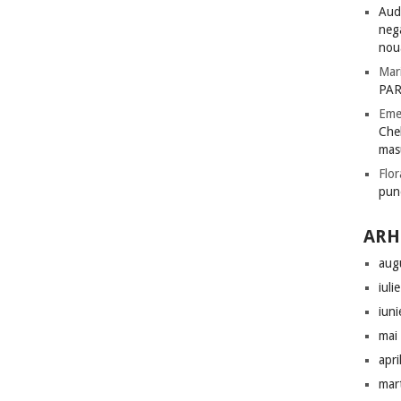
Audi
nega
nou
Mar
PAR
Eme
Chel
mas
Flor
pun
ARH
aug
iuli
iun
mai
apri
mar