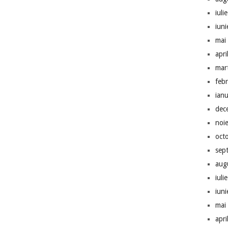
iuli
iun
mai
apri
mar
feb
ian
dec
noi
oct
sep
aug
iuli
iun
mai
apri