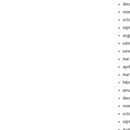
dec
noi
oct
sep
aug
iuli
iun
mai
apri
mar
feb
ian
dec
noi
oct
sep
aug