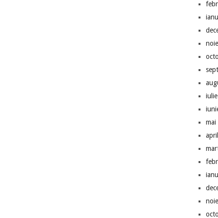
feb
ian
dec
noi
oct
sep
aug
iuli
iun
mai
apri
mar
feb
ian
dec
noi
oct