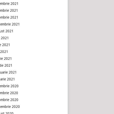
embrie 2021
embrie 2021
ombrie 2021
tembrie 2021
ust 2021
e 2021
ie 2021
 2021
lie 2021
tie 2021
ruarie 2021
uarie 2021
embrie 2020
embrie 2020
ombrie 2020
tembrie 2020
ust 2020