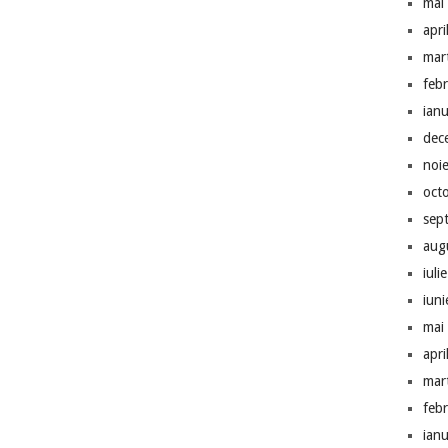
mai
apri
mar
feb
ian
dec
noi
oct
sep
aug
iuli
iun
mai
apri
mar
feb
ian