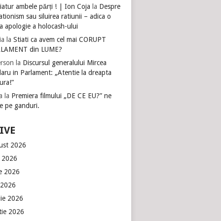
atur ambele părți ! | Ion Coja
la
Despre
tionism sau siluirea ratiunii – adica o
a apologie a holocash-ului
ia
la
Stiati ca avem cel mai CORUPT
LAMENT din LUME?
rson
la
Discursul generalului Mircea
aru in Parlament: „Atentie la dreapta
ura!”
a
la
Premiera filmului „DE CE EU?” ne
e pe ganduri.
IVE
ust 2026
e 2026
ie 2026
 2026
lie 2026
tie 2026