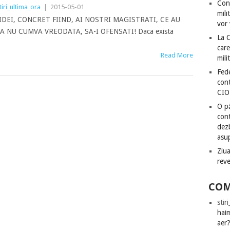
Con
tiri_ultima_ora
|
2015-05-01
mili
IDEI, CONCRET FIIND, AI NOSTRI MAGISTRATI, CE AU
vor 
A NU CUMVA VREODATA, SA-I OFENSATI! Daca exista
La 
care
Read More
mili
Fede
cont
CIO
O pă
cont
dezb
asu
Ziua
rev
COM
stir
hai
aer