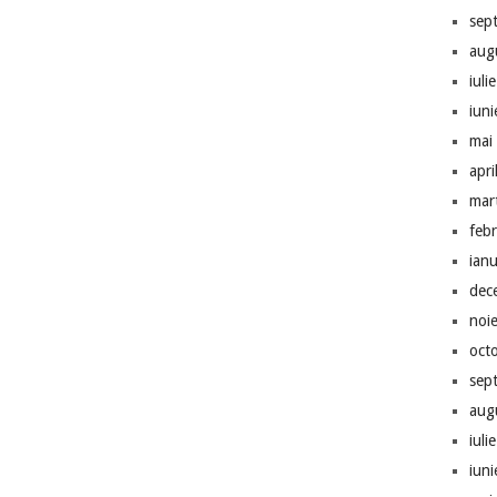
sep
aug
iuli
iun
mai
apri
mar
feb
ian
dec
noi
oct
sep
aug
iuli
iun