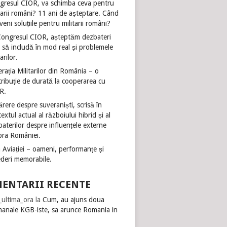
gresul CIOR, va schimba ceva pentru
tarii români? 11 ani de așteptare. Când
veni soluțiile pentru militarii români?
Congresul CIOR, așteptăm dezbateri
 să includă în mod real și problemele
tarilor.
rația Militarilor din România – o
ribuție de durată la cooperarea cu
R.
rere despre suveraniști, scrisă în
extul actual al războiului hibrid și al
aterilor despre influențele externe
pra României.
 Aviației – oameni, performanțe și
ederi memorabile.
ENTARII RECENTE
i_ultima_ora
la
Cum, au ajuns doua
manale KGB-iste, sa arunce Romania in
?