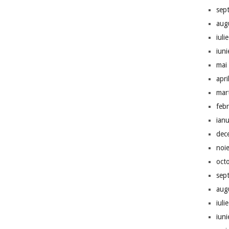
sep
aug
iuli
iun
mai
apri
mar
feb
ian
dec
noi
oct
sep
aug
iuli
iun