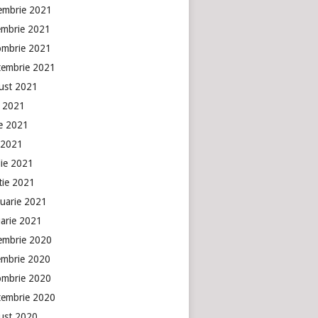
embrie 2021
embrie 2021
ombrie 2021
tembrie 2021
ust 2021
e 2021
ie 2021
 2021
lie 2021
tie 2021
ruarie 2021
uarie 2021
embrie 2020
embrie 2020
ombrie 2020
tembrie 2020
ust 2020