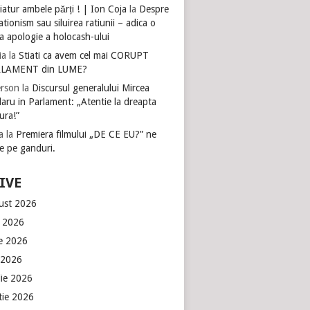
atur ambele părți ! | Ion Coja
la
Despre
tionism sau siluirea ratiunii – adica o
a apologie a holocash-ului
ia
la
Stiati ca avem cel mai CORUPT
LAMENT din LUME?
rson
la
Discursul generalului Mircea
aru in Parlament: „Atentie la dreapta
ura!”
a
la
Premiera filmului „DE CE EU?” ne
e pe ganduri.
IVE
ust 2026
e 2026
ie 2026
 2026
lie 2026
tie 2026