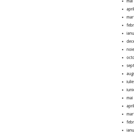
mai
apri
mar
feb
ian
dec
noi
oct
sep
aug
iuli
iun
mai
apri
mar
feb
ian