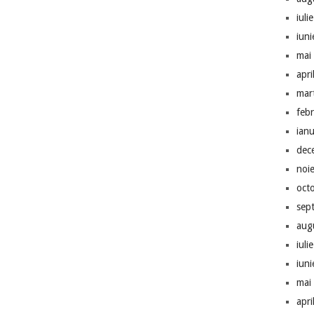
iuli
iun
mai
apri
mar
feb
ian
dec
noi
oct
sep
aug
iuli
iun
mai
apri