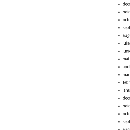
dec
noi
oct
sep
aug
iuli
iun
mai
apri
mar
feb
ian
dec
noi
oct
sep
aug