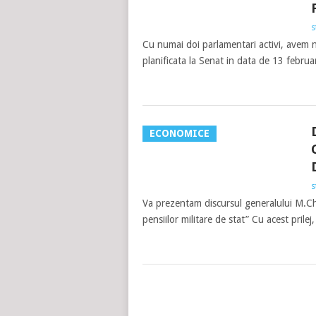
s
Cu numai doi parlamentari activi, avem 
planificata la Senat in data de 13 februar
ECONOMICE
s
Va prezentam discursul generalului M.Che
pensiilor militare de stat” Cu acest pril