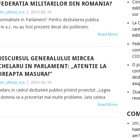
Con
FEDERATIA MILITARILOR DIN ROMANIA?
mili
tiri_ultima_ora
|
2015-02-16
vor 
normalitate in Parlament? Pentru dezbaterea publica
La 
ie a.c. nu au fost prezenti decat doi politicieni:
care
Read More
mili
Fede
cont
CIO
DISCURSUL GENERALULUI MIRCEA
O pă
CHELARU IN PARLAMENT: „ATENTIE LA
cont
DREAPTA MASURA!”
dezb
tiri_ultima_ora
|
2015-02-16
asu
laru in cadrul dezbaterii publice privind proiectul: „Legea
Ziua
ej, domnia sa a prezentat mai multe probleme. Iata cateva
rev
Read More
COM
stir
hai
aer