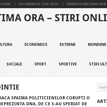
SCHIM...
LA CONGRESUL CIOR, AȘTE...
FEDERAȚIA MILITARILOR D..
TIMA ORA – STIRI ONL
ULTURA
ECONOMICE
EXTERNE
MONDENE
SOCIALE
SPORT
SPORTIVE
STIRI UL
DINTIE
DACA SPAIMA POLITICIENILOR CORUPTI O
ART
REPREZINTA DNA, DE CE S-AU SPERIAT DE