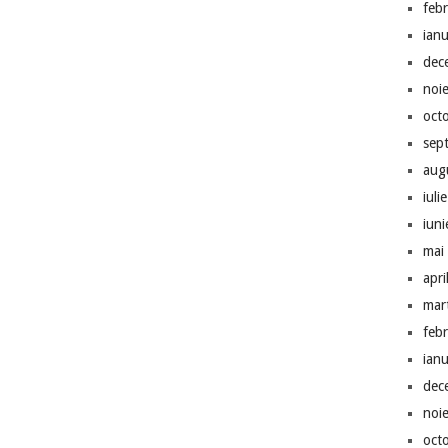
feb
ian
dec
noi
oct
sep
aug
iuli
iun
mai
apri
mar
feb
ian
dec
noi
oct