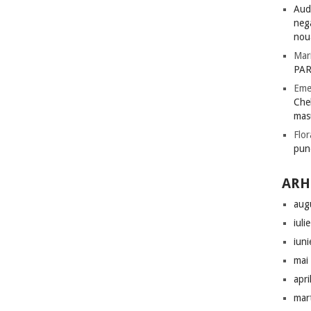
Audi
nega
nou
Mar
PAR
Eme
Chel
mas
Flor
pun
ARH
aug
iuli
iun
mai
apri
mar