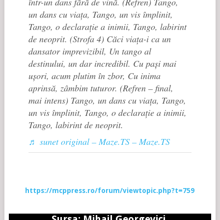
într-un dans fără de vină. (Refren) Tango,
un dans cu viața, Tango, un vis împlinit,
Tango, o declarație a inimii, Tango, labirint
de neoprit. (Strofa 4) Căci viața-i ca un
dansator imprevizibil, Un tango al
destinului, un dar incredibil. Cu pași mai
ușori, acum plutim în zbor, Cu inima
aprinsă, zâmbim tuturor. (Refren – final,
mai intens) Tango, un dans cu viața, Tango,
un vis împlinit, Tango, o declarație a inimii,
Tango, labirint de neoprit.
♬ sunet original – Maze.TS – Maze.TS
https://mcppress.ro/forum/viewtopic.php?t=759
Sursa: Mihail Georgevici,