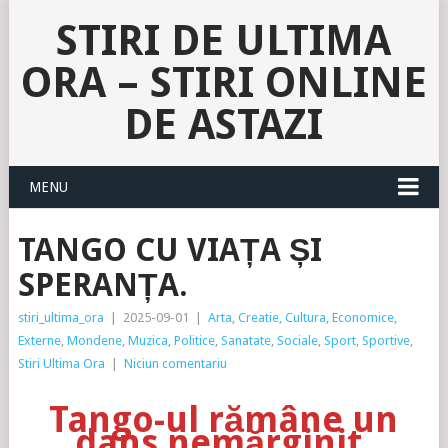
STIRI DE ULTIMA
ORA – STIRI ONLINE
DE ASTAZI
MENU
TANGO CU VIAȚA ȘI
SPERANȚA.
stiri_ultima_ora
|
2025-09-01
|
Arta
,
Creatie
,
Cultura
,
Economice
,
Externe
,
Mondene
,
Muzica
,
Politice
,
Sanatate
,
Sociale
,
Sport
,
Sportive
,
Stiri Ultima Ora
|
Niciun comentariu
Tango-ul rămâne un
dans nemărginit,