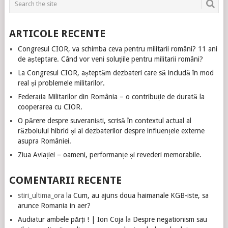
ARTICOLE RECENTE
Congresul CIOR, va schimba ceva pentru militarii români? 11 ani
de așteptare. Când vor veni soluțiile pentru militarii români?
La Congresul CIOR, așteptăm dezbateri care să includă în mod
real și problemele militarilor.
Federația Militarilor din România – o contribuție de durată la
cooperarea cu CIOR.
O părere despre suveraniști, scrisă în contextul actual al
războiului hibrid și al dezbaterilor despre influențele externe
asupra României.
Ziua Aviației – oameni, performanțe și revederi memorabile.
COMENTARII RECENTE
stiri_ultima_ora
la
Cum, au ajuns doua haimanale KGB-iste, sa
arunce Romania in aer?
Audiatur ambele părți ! | Ion Coja
la
Despre negationism sau