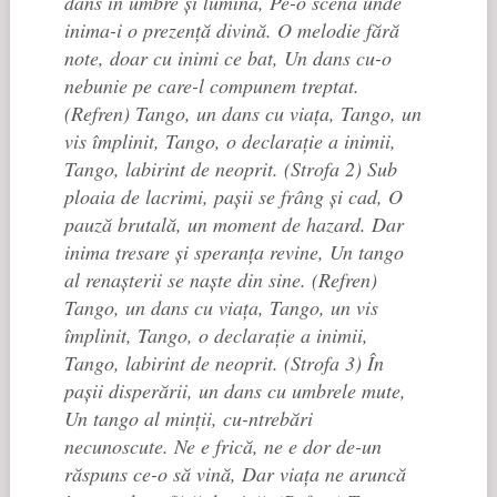
dans în umbre și lumină, Pe-o scenă unde
inima-i o prezență divină. O melodie fără
note, doar cu inimi ce bat, Un dans cu-o
nebunie pe care-l compunem treptat.
(Refren) Tango, un dans cu viața, Tango, un
vis împlinit, Tango, o declarație a inimii,
Tango, labirint de neoprit. (Strofa 2) Sub
ploaia de lacrimi, pașii se frâng și cad, O
pauză brutală, un moment de hazard. Dar
inima tresare și speranța revine, Un tango
al renașterii se naște din sine. (Refren)
Tango, un dans cu viața, Tango, un vis
împlinit, Tango, o declarație a inimii,
Tango, labirint de neoprit. (Strofa 3) În
pașii disperării, un dans cu umbrele mute,
Un tango al minții, cu-ntrebări
necunoscute. Ne e frică, ne e dor de-un
răspuns ce-o să vină, Dar viața ne aruncă