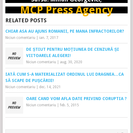
MCP Press Agency
RELATED POSTS
CHIAR ASA AU AJUNS ROMANII, PE MANA INFRACTORILOR?
Niciun comentariu
|
ian. 7, 2017
DE ȘTIUT PENTRU MOȚIUNEA DE CENZURĂ ȘI
VIITOARELE ALEGERI!
Niciun comentariu
|
aug. 30, 2020
IATĂ CUM S-A MATERIALIZAT ORDINUL LUI DRAGNEA…CA
SĂ SCAPE DE PUȘCĂRIE!
Niciun comentariu
|
dec. 14, 2021
OARE CAND VOM AFLA DATE PRIVIND CORUPTIA ?
Niciun comentariu
|
feb. 5, 2015