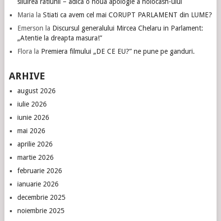
siluirea ratiunii – adica o noua apologie a holocash-ului
Maria
la
Stiati ca avem cel mai CORUPT PARLAMENT din LUME?
Emerson
la
Discursul generalului Mircea Chelaru in Parlament:
„Atentie la dreapta masura!”
Flora
la
Premiera filmului „DE CE EU?” ne pune pe ganduri.
ARHIVE
august 2026
iulie 2026
iunie 2026
mai 2026
aprilie 2026
martie 2026
februarie 2026
ianuarie 2026
decembrie 2025
noiembrie 2025