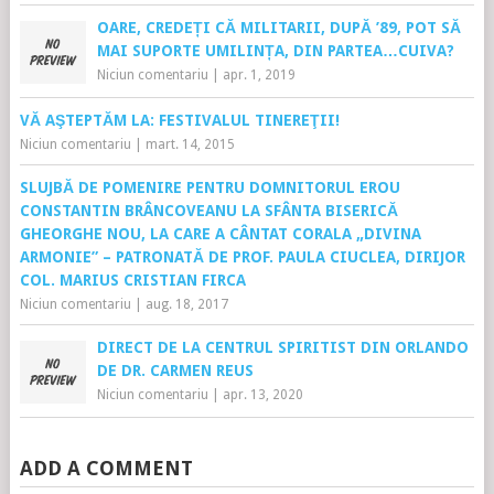
OARE, CREDEȚI CĂ MILITARII, DUPĂ ’89, POT SĂ
MAI SUPORTE UMILINȚA, DIN PARTEA…CUIVA?
Niciun comentariu
|
apr. 1, 2019
VĂ AŞTEPTĂM LA: FESTIVALUL TINEREŢII!
Niciun comentariu
|
mart. 14, 2015
SLUJBĂ DE POMENIRE PENTRU DOMNITORUL EROU
CONSTANTIN BRÂNCOVEANU LA SFÂNTA BISERICĂ
GHEORGHE NOU, LA CARE A CÂNTAT CORALA „DIVINA
ARMONIE” – PATRONATĂ DE PROF. PAULA CIUCLEA, DIRIJOR
COL. MARIUS CRISTIAN FIRCA
Niciun comentariu
|
aug. 18, 2017
DIRECT DE LA CENTRUL SPIRITIST DIN ORLANDO
DE DR. CARMEN REUS
Niciun comentariu
|
apr. 13, 2020
ADD A COMMENT