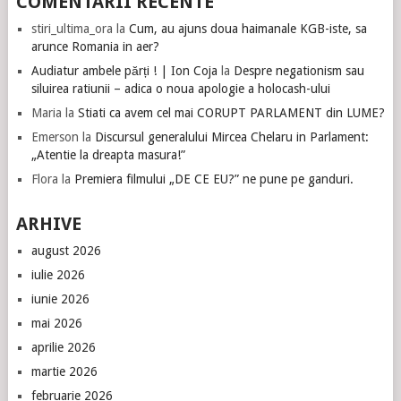
COMENTARII RECENTE
stiri_ultima_ora
la
Cum, au ajuns doua haimanale KGB-iste, sa
arunce Romania in aer?
Audiatur ambele părți ! | Ion Coja
la
Despre negationism sau
siluirea ratiunii – adica o noua apologie a holocash-ului
Maria
la
Stiati ca avem cel mai CORUPT PARLAMENT din LUME?
Emerson
la
Discursul generalului Mircea Chelaru in Parlament:
„Atentie la dreapta masura!”
Flora
la
Premiera filmului „DE CE EU?” ne pune pe ganduri.
ARHIVE
august 2026
iulie 2026
iunie 2026
mai 2026
aprilie 2026
martie 2026
februarie 2026