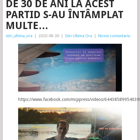
DE 30 DE ANI LA ACEST
PARTID S-AU ÎNTÂMPLAT
MULTE…
stiri_ultima_ora
|
2020-08-30
|
Stiri Ultima Ora
|
Niciun comentariu
https://www.facebook.com/mcppress/videos/64438589954039