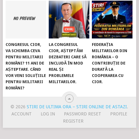
CONGRESUL CIOR,
LA CONGRESUL
FEDERAȚIA
VA SCHIMBA CEVA
CIOR, AȘTEPTĂM
MILITARILOR DIN
PENTRU MILITARII
DEZBATERI CARE SĂ
ROMÂNIA – O
ROMÂNI? 11 ANI DE
INCLUDĂ ÎN MOD
CONTRIBUȚIE DE
AȘTEPTARE. CÂND
REAL ȘI
DURATĂ LA
VOR VENI SOLUȚIILE
PROBLEMELE
COOPERAREA CU
PENTRU MILITARII
MILITARILOR.
CIOR.
ROMÂNI?
© 2026
STIRI DE ULTIMA ORA – STIRI ONLINE DE ASTAZI
.
ACCOUNT
LOG IN
PASSWORD RESET
PROFILE
REGISTER