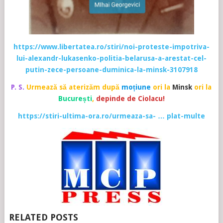
https://www.libertatea.ro/stiri/noi-proteste-impotriva-
lui-alexandr-lukasenko-politia-belarusa-a-arestat-cel-
putin-zece-persoane-duminica-la-minsk-3107918
P. S.
Urmează să aterizăm după
moțiune
ori la
Minsk
ori la
București
,
depinde de Ciolacu!
https://stiri-ultima-ora.ro/urmeaza-sa- … plat-multe
RELATED POSTS