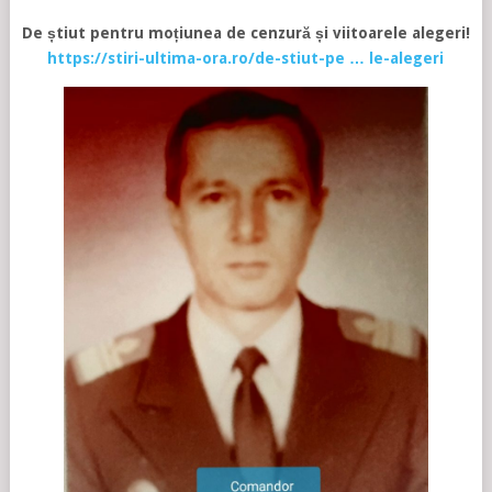
De știut pentru moțiunea de cenzură și viitoarele alegeri!
https://stiri-ultima-ora.ro/de-stiut-pe … le-alegeri